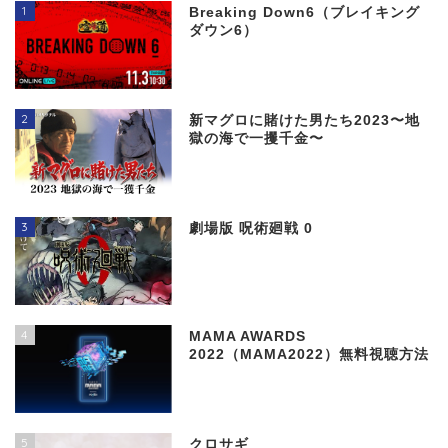
1
Breaking Down6（ブレイキング
ダウン6）
2
新マグロに賭けた男たち2023〜地
獄の海で一攫千金〜
3
劇場版 呪術廻戦 0
4
MAMA AWARDS
2022（MAMA2022）無料視聴方法
5
クロサギ