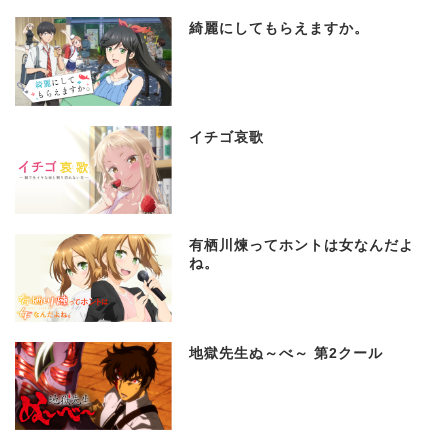
綺麗にしてもらえますか。
イチゴ哀歌
有栖川煉ってホントは女なんだよ
ね。
地獄先生ぬ～べ～ 第2クール