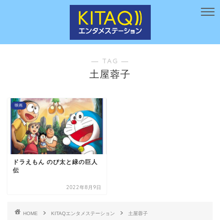
― TAG ―
土屋蓉子
映画
ドラえもん のび太と緑の巨人
伝
2022年8月9日
HOME
KITAQエンタメステーション
土屋蓉子