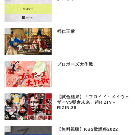
6
哲仁王后
7
プロポーズ大作戦
8
【試合結果】「フロイド・メイウェ
ザーVS朝倉未来」超RIZIN＋
RIZIN.38
9
【無料視聴】KBS歌謡祭2022