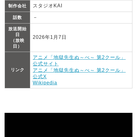
スタジオKAI
制作会社
－
話数
放送開始
日
2026年1月7日
（放映
日）
アニメ「地獄先生ぬ～べ～ 第2クール」
公式サイト
リンク
アニメ「地獄先生ぬ～べ～ 第2クール」
公式X
Wikipedia