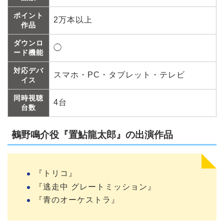
ポイント
2万本以上
作品
ダウンロ
◯
ード機能
対応デバ
スマホ・PC・タブレット・テレビ
イス
同時視聴
4台
台数
鵺野鳴介役『置鮎龍太郎』の出演作品
『トリコ』
『逃走中 グレートミッション』
『青のオーケストラ』