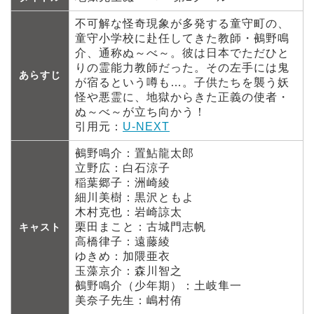
不可解な怪奇現象が多発する童守町の、
童守小学校に赴任してきた教師・鵺野鳴
介、通称ぬ～べ～。彼は日本でただひと
りの霊能力教師だった。その左手には鬼
あらすじ
が宿るという噂も…。子供たちを襲う妖
怪や悪霊に、地獄からきた正義の使者・
ぬ～べ～が立ち向かう！
引用元：
U-NEXT
鵺野鳴介：置鮎龍太郎
立野広：白石涼子
稲葉郷子：洲崎綾
細川美樹：黒沢ともよ
木村克也：岩崎諒太
栗田まこと：古城門志帆
キャスト
高橋律子：遠藤綾
ゆきめ：加隈亜衣
玉藻京介：森川智之
鵺野鳴介（少年期）：土岐隼一
美奈子先生：嶋村侑