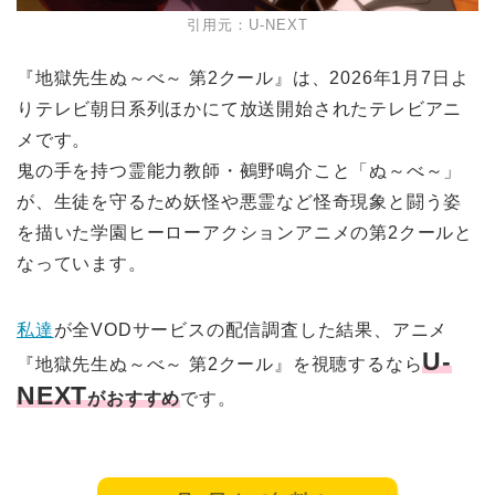
引用元：U-NEXT
『地獄先生ぬ～べ～ 第2クール』は、2026年1月7日よ
りテレビ朝日系列ほかにて放送開始されたテレビアニ
メです。
鬼の手を持つ霊能力教師・鵺野鳴介こと「ぬ～べ～」
が、生徒を守るため妖怪や悪霊など怪奇現象と闘う姿
を描いた学園ヒーローアクションアニメの第2クールと
なっています。
私達
が全VODサービスの配信調査した結果、アニメ
U-
『地獄先生ぬ～べ～ 第2クール』を視聴するなら
NEXT
がおすすめ
です。