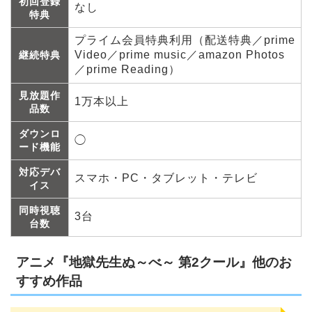
初回登録
なし
特典
プライム会員特典利用（配送特典／prime
Video／prime music／amazon Photos
継続特典
／prime Reading）
見放題作
1万本以上
品数
ダウンロ
◯
ード機能
対応デバ
スマホ・PC・タブレット・テレビ
イス
同時視聴
3台
台数
アニメ『地獄先生ぬ～べ～ 第2クール』他のお
すすめ作品