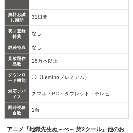
無料お試
31日間
し期間
初回登録
なし
特典
なし
継続特典
見放題作
18万本以上
品数
ダウンロ
◯（Leminoプレミアム）
ード機能
対応デバ
スマホ・PC・タブレット・テレビ
イス
同時視聴
1台
台数
アニメ『地獄先生ぬ～べ～ 第2クール』他のお