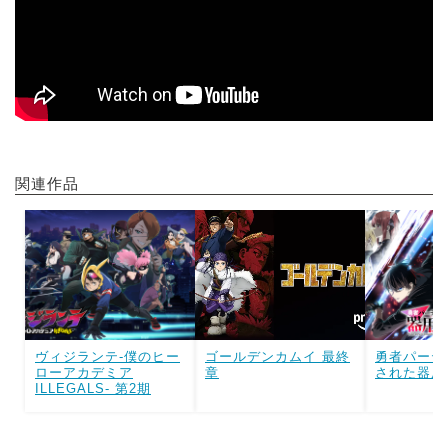
関連作品
ヴィジランテ-僕のヒー
ゴールデンカムイ 最終
勇者パーテ
ローアカデミア
章
された器用
ILLEGALS- 第2期