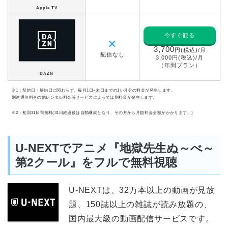
Apple TV
今すぐ観る
✕
3,700
円(税込)/月
配信なし
3,000円(税込)/月
（年間プラン）
DAZN
※1：契約日・解約日に関わらず、毎月1日~末日までの1か月分の料金が発生します。
別途通信料その他レンタル料金等サービスによっては別料金が発生します。
※2：初回31日間無料(31日経過後は自動継続となり、その月から月額料金全額がかかります。)
U-NEXTでアニメ『地獄先生ぬ～べ～
第2クール』をフルで無料視聴
U-NEXTは、32万本以上の動画が見放
題、150誌以上の雑誌が読み放題の、
国内最大級の動画配信サービスです。