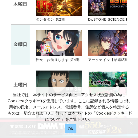
木曜日
ダンダダン 第2期
Dr.STONE SCIENCE FUTURE 第2クール
金曜日
彼女、お借りします 第4期
アークナイツ【焔燼曙明/RISE FROM EMBER】
土曜日
当社では、本サイトのサービス向上、アクセス状況計測の為に
Cookies(クッキー)を使用しています。ここに記録される情報には利
怪獣８号 第2期
タコピーの原罪
用者の氏名、メールアドレス、電話番号、住所など個人を特定する
ものは一切含まれません。詳しくは本サイトの「
Cookies(クッキー)
について
」をご覧下さい。
×
日曜日
OK