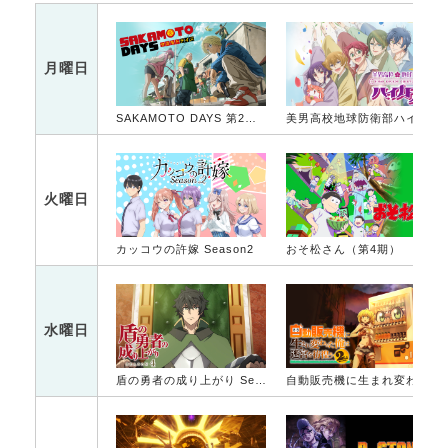
月曜日
SAKAMOTO DAYS 第2クール
美男高校地球防衛部ハイカラ！
火曜日
カッコウの許嫁 Season2
おそ松さん（第4期）
水曜日
盾の勇者の成り上がり Season 4
自動販売機に生まれ変わった俺は迷宮を彷徨う 2nd season