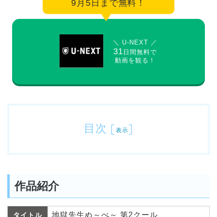
9月5日まで無料！
＼ U-NEXT ／
31
日間無料で
動画を観る！
目次
[
]
表示
作品紹介
地獄先生ぬ～べ～ 第2クール
タイトル