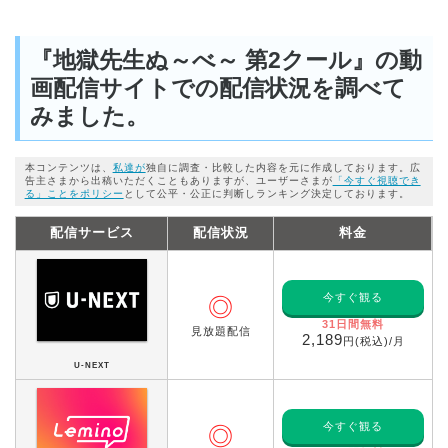
『地獄先生ぬ～べ～ 第2クール』の動
画配信サイトでの配信状況を調べて
みました。
本コンテンツは、
私達が
独自に調査・比較した内容を元に作成しております。広
告主さまから出稿いただくこともありますが、ユーザーさまが
「今すぐ視聴でき
る」ことをポリシー
として公平・公正に判断しランキング決定しております。
配信サービス
配信状況
料金
今すぐ観る
◎
31日間無料
見放題配信
2,189
円(税込)/月
U-NEXT
今すぐ観る
◎