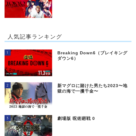
人気記事ランキング
1
Breaking Down6（ブレイキング
ダウン6）
2
新マグロに賭けた男たち2023〜地
獄の海で一攫千金〜
3
劇場版 呪術廻戦 0