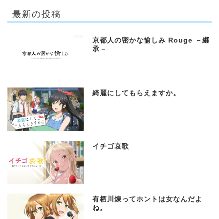
最新の投稿
京都人の密かな愉しみ Rouge －継
承－
綺麗にしてもらえますか。
イチゴ哀歌
有栖川煉ってホントは女なんだよ
ね。