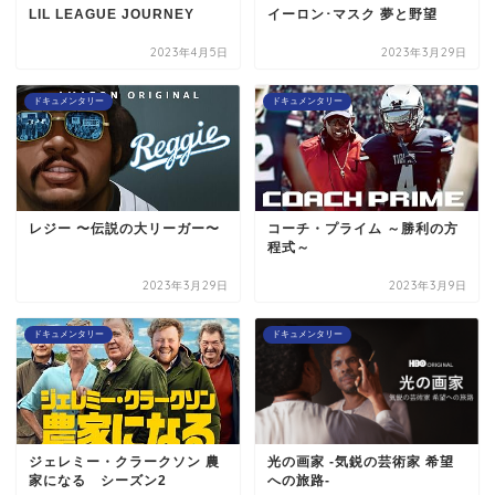
LIL LEAGUE JOURNEY
イーロン･マスク 夢と野望
2023年4月5日
2023年3月29日
ドキュメンタリー
ドキュメンタリー
レジー 〜伝説の大リーガー〜
コーチ・プライム ～勝利の方
程式～
2023年3月29日
2023年3月9日
ドキュメンタリー
ドキュメンタリー
ジェレミー・クラークソン 農
光の画家 -気鋭の芸術家 希望
家になる シーズン2
への旅路-