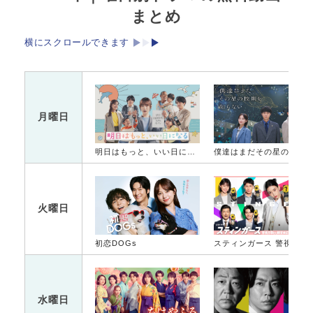
まとめ
横にスクロールできます
月曜日
明日はもっと、いい日になる
僕達はまだその星の校則を知ら
火曜日
初恋DOGs
スティンガース 警視
水曜日