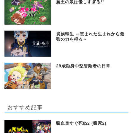
魔王の娘は優しすぎる!!
貴族転生 ～恵まれた生まれから最
強の力を得る～
29歳独身中堅冒険者の日常
おすすめ記事
吸血鬼すぐ死ぬ2 (吸死2)