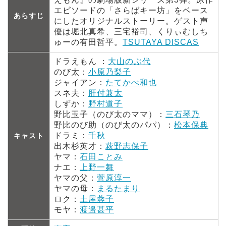
エピソードの「さらばキー坊」をベース
あらすじ
にしたオリジナルストーリー。ゲスト声
優は堀北真希、三宅裕司、くりぃむしち
ゅーの有田哲平。
TSUTAYA DISCAS
ドラえもん ：
大山のぶ代
のび太：
小原乃梨子
ジャイアン：
たてかべ和也
スネ夫：
肝付兼太
しずか：
野村道子
野比玉子（のび太のママ）：
三石琴乃
野比のび助（のび太のパパ）：
松本保典
ドラミ：
千秋
キャスト
出木杉英才：
萩野志保子
ヤマ：
石田ことみ
ナエ：
上野一舞
ヤマの父：
菅原淳一
ヤマの母：
まるたまり
ロク：
土屋蓉子
モヤ：
渡邉甚平