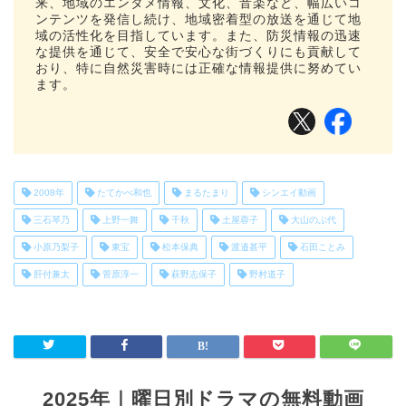
来、地域のエンタメ情報、文化、音楽など、幅広いコ
ンテンツを発信し続け、地域密着型の放送を通じて地
域の活性化を目指しています。また、防災情報の迅速
な提供を通じて、安全で安心な街づくりにも貢献して
おり、特に自然災害時には正確な情報提供に努めてい
ます。
2008年
たてかべ和也
まるたまり
シンエイ動画
三石琴乃
上野一舞
千秋
土屋蓉子
大山のぶ代
小原乃梨子
東宝
松本保典
渡邉甚平
石田ことみ
肝付兼太
菅原淳一
萩野志保子
野村道子
2025年｜曜日別ドラマの無料動画