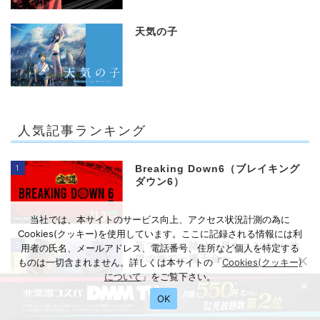
天気の子
人気記事ランキング
1
Breaking Down6（ブレイキング
ダウン6）
当社では、本サイトのサービス向上、アクセス状況計測の為に
Cookies(クッキー)を使用しています。ここに記録される情報には利
2
新マグロに賭けた男たち2023〜地
用者の氏名、メールアドレス、電話番号、住所など個人を特定する
獄の海で一攫千金〜
ものは一切含まれません。詳しくは本サイトの「
Cookies(クッキー)
について
」をご覧下さい。
×
OK