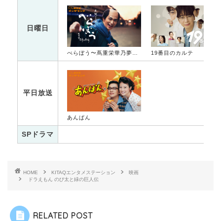
日曜日
べらぼう〜蔦重栄華乃夢噺〜
19番目のカルテ
平日放送
あんぱん
SPドラマ
HOME
KITAQエンタメステーション
映画
ドラえもん のび太と緑の巨人伝
RELATED POST