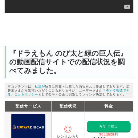
『ドラえもん のび太と緑の巨人伝』
の動画配信サイトでの配信状況を調
べてみました。
本コンテンツは、
私達が
独自に調査・比較した内容を元に作成しております。広
告主さまから出稿いただくこともありますが、ユーザーさまが
「今すぐ視聴でき
る」ことをポリシー
として公平・公正に判断しランキング決定しております。
配信サービス
配信状況
料金
今すぐ観る
◎
30日間無料
レンタルあり