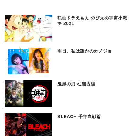
映画ドラえもん のび太の宇宙小戦
争 2021
明日、私は誰かのカノジョ
鬼滅の刃 柱稽古編
BLEACH 千年血戦篇