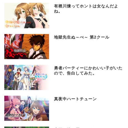
有栖川煉ってホントは女なんだよ
ね。
地獄先生ぬ～べ～ 第2クール
勇者パーティーにかわいい子がいた
ので、告白してみた。
真夜中ハートチューン