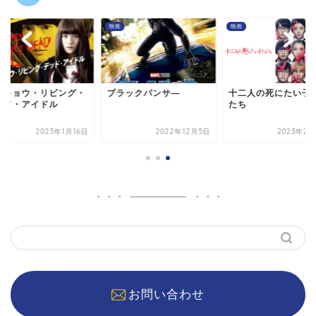
映画
映画
ウキョウ・リビング・
ブラックパンサ―
十二人の死にたい子
ッド・アイドル
たち
2023年1月16日
2022年12月5日
2023年2月
お問い合わせ