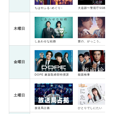
ちはやふる−めぐり−
大追跡〜警視庁SSBC強行犯係〜
木曜日
しあわせな結婚
愛の、がっこう。
金曜日
DOPE 麻薬取締部特捜課
能面検事
土曜日
放送局占拠
ひとりでしにたい