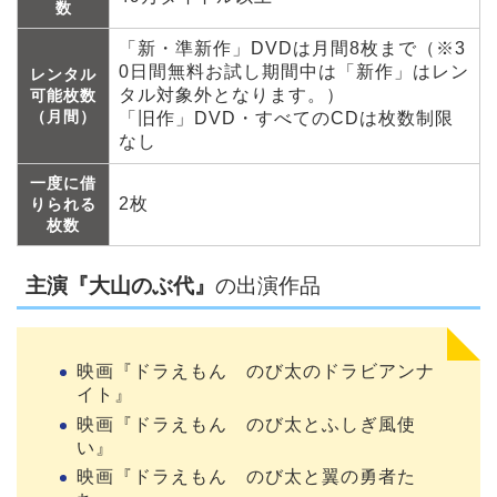
数
「新・準新作」DVDは月間8枚まで（※3
0日間無料お試し期間中は「新作」はレン
レンタル
タル対象外となります。）
可能枚数
（月間）
「旧作」DVD・すべてのCDは枚数制限
なし
一度に借
2枚
りられる
枚数
主演『大山のぶ代』
の出演作品
映画『ドラえもん のび太のドラビアンナ
イト』
映画『ドラえもん のび太とふしぎ風使
い』
映画『ドラえもん のび太と翼の勇者た