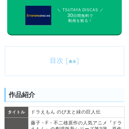
＼ TSUTAYA DISCAS ／
30
日間無料で
動画を観る！
目次
[
]
表示
作品紹介
ドラえもん のび太と緑の巨人伝
タイトル
藤子・F・不二雄原作の人気アニメ『ドラ
えもん』の劇場版新シリーズ第3弾。原作