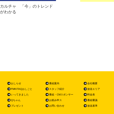
カルチャ 「今」のトレンド
がわかる
おしらせ
番組案内
会社概要
FMKITAQおしごと
スタッフ紹介
放送エリア
いってきました
番組・CMスポンサー
料金表
Qちゃん
お頼み申ス
番組審議
プレゼント
お問い合わせ
放送基準