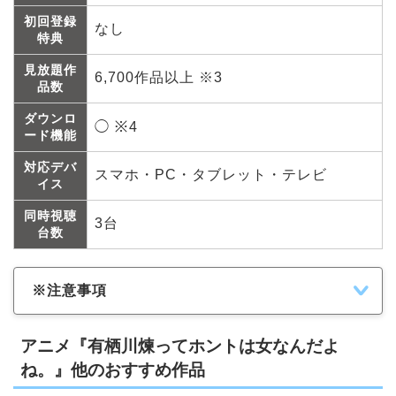
初回登録
なし
特典
見放題作
6,700作品以上 ※3
品数
ダウンロ
◯ ※4
ード機能
対応デバ
スマホ・PC・タブレット・テレビ
イス
同時視聴
3台
台数
※注意事項
アニメ『有栖川煉ってホントは女なんだよ
ね。』他のおすすめ作品