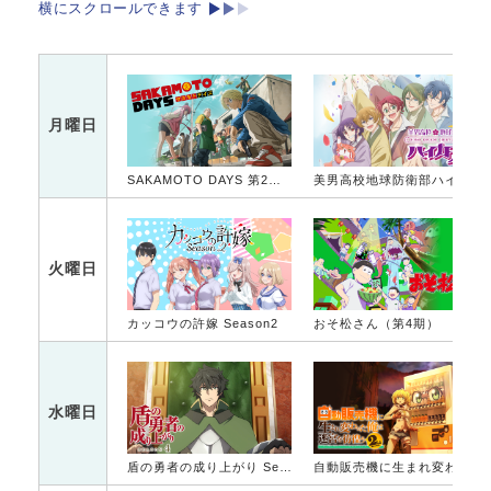
横にスクロールできます
月曜日
SAKAMOTO DAYS 第2クール
美男高校地球防衛部ハイカラ！
火曜日
カッコウの許嫁 Season2
おそ松さん（第4期）
水曜日
盾の勇者の成り上がり Season 4
自動販売機に生まれ変わった俺は迷宮を彷徨う 2nd season