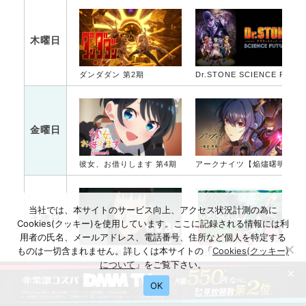
木曜日
ダンダダン 第2期
Dr.STONE SCIENCE FUTURE 第2クール
金曜日
彼女、お借りします 第4期
アークナイツ【焔燼曙明/RISE FROM EMBER】
当社では、本サイトのサービス向上、アクセス状況計測の為に
土曜日
Cookies(クッキー)を使用しています。ここに記録される情報には利
用者の氏名、メールアドレス、電話番号、住所など個人を特定する
ものは一切含まれません。詳しくは本サイトの「
Cookies(クッキー)
怪獣８号 第2期
タコピーの原罪
について
」をご覧下さい。
×
OK