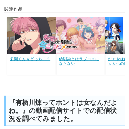
関連作品
多聞くん今どっち！？
幼馴染とはラブコメに
かぐや様は
ならない
大人への階
『有栖川煉ってホントは女なんだよ
ね。』の動画配信サイトでの配信状
況を調べてみました。