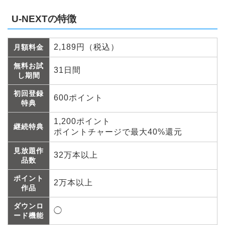
U-NEXTの特徴
2,189円（税込）
月額料金
無料お試
31日間
し期間
初回登録
600ポイント
特典
1,200ポイント
継続特典
ポイントチャージで最大40%還元
見放題作
32万本以上
品数
ポイント
2万本以上
作品
ダウンロ
◯
ード機能