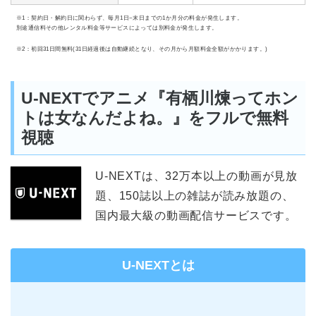
※1：契約日・解約日に関わらず、毎月1日~末日までの1か月分の料金が発生します。
別途通信料その他レンタル料金等サービスによっては別料金が発生します。
※2：初回31日間無料(31日経過後は自動継続となり、その月から月額料金全額がかかります。)
U-NEXTでアニメ『有栖川煉ってホン
トは女なんだよね。』をフルで無料
視聴
U-NEXTは、32万本以上の動画が見放
題、150誌以上の雑誌が読み放題の、
国内最大級の動画配信サービスです。
U-NEXTとは