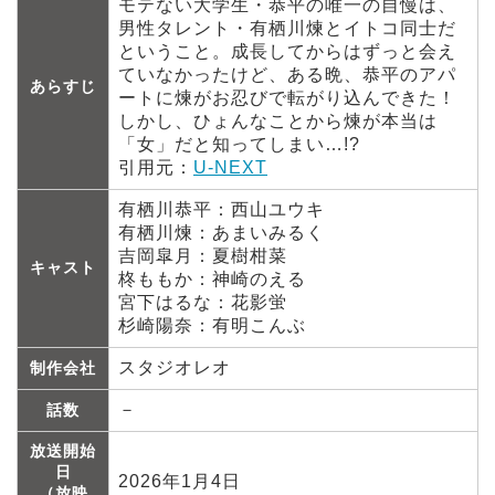
モテない大学生・恭平の唯一の自慢は、
男性タレント・有栖川煉とイトコ同士だ
ということ。成長してからはずっと会え
ていなかったけど、ある晩、恭平のアパ
あらすじ
ートに煉がお忍びで転がり込んできた！
しかし、ひょんなことから煉が本当は
「女」だと知ってしまい…!?
引用元：
U-NEXT
有栖川恭平：西山ユウキ
有栖川煉：あまいみるく
吉岡皐月：夏樹柑菜
キャスト
柊ももか：神崎のえる
宮下はるな：花影蛍
杉崎陽奈：有明こんぶ
スタジオレオ
制作会社
－
話数
放送開始
日
2026年1月4日
（放映