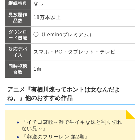
なし
継続特典
見放題作
18万本以上
品数
ダウンロ
◯（Leminoプレミアム）
ード機能
対応デバ
スマホ・PC・タブレット・テレビ
イス
同時視聴
1台
台数
アニメ『有栖川煉ってホントは女なんだよ
ね。』他のおすすめ作品
『イチゴ哀歌～雑で生イキな妹と割り切れ
ない兄～』
『葬送のフリーレン 第2期』