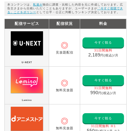
本コンテンツは、
私達が
独自に調査・比較した内容を元に作成しております。広
告主さまから出稿いただくこともありますが、ユーザーさまが
「今すぐ視聴でき
る」ことをポリシー
として公平・公正に判断しランキング決定しております。
配信サービス
配信状況
料金
今すぐ観る
◎
31日間無料
見放題配信
2,189
円(税込)/月
U-NEXT
今すぐ観る
◎
31日間無料
無料見放題
990
円(税込)/月
Lemino
今すぐ観る
◎
31日間無料 ※1
無料見放題
550
円(税込)/月 ※2