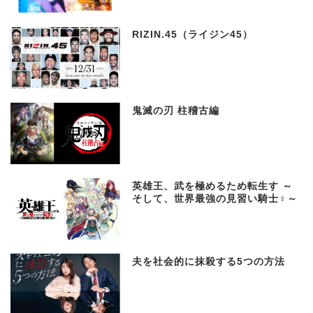
RIZIN.45（ライジン45）
鬼滅の刃 柱稽古編
英雄王、武を極めるため転生す ～
そして、世界最強の見習い騎士♀～
夫を社会的に抹殺する5つの方法