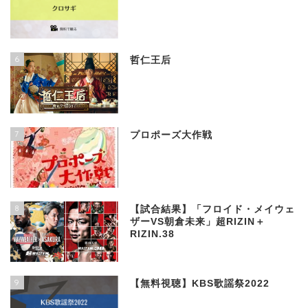
6
哲仁王后
7
プロポーズ大作戦
8
【試合結果】「フロイド・メイウェ
ザーVS朝倉未来」超RIZIN＋
RIZIN.38
9
【無料視聴】KBS歌謡祭2022