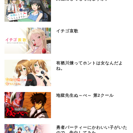
イチゴ哀歌
有栖川煉ってホントは女なんだよ
ね。
地獄先生ぬ～べ～ 第2クール
勇者パーティーにかわいい子がいた
ので、告白してみた。