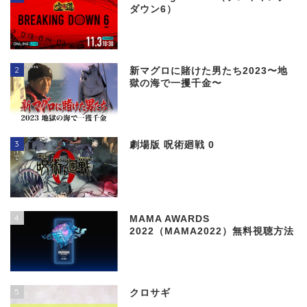
ダウン6）
2
新マグロに賭けた男たち2023〜地
獄の海で一攫千金〜
3
劇場版 呪術廻戦 0
4
MAMA AWARDS
2022（MAMA2022）無料視聴方法
5
クロサギ