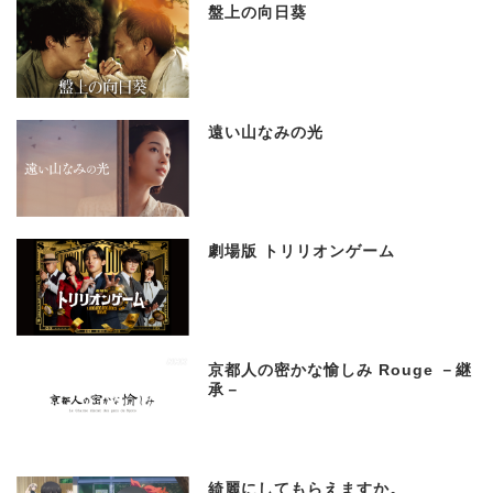
盤上の向日葵
遠い山なみの光
劇場版 トリリオンゲーム
京都人の密かな愉しみ Rouge －継
承－
綺麗にしてもらえますか。