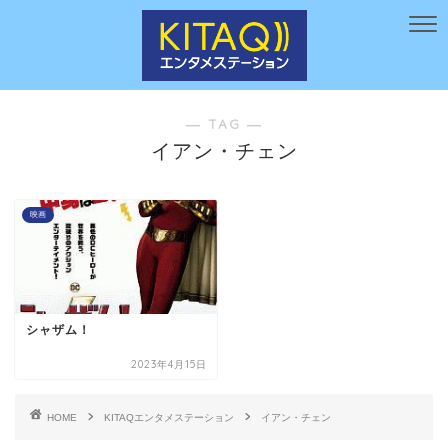
― TAG ―
イアン・チェン
映画
シャザム！
2023年4月15日
HOME
KITAQエンタメステーション
イアン・チェン