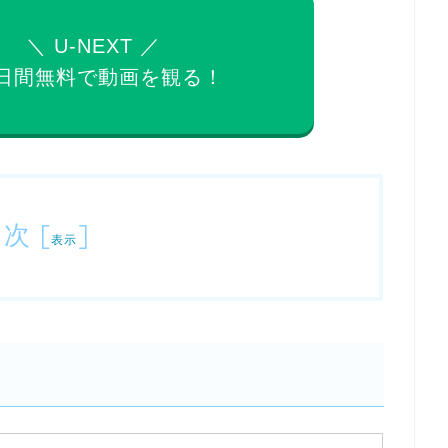
＼ U-NEXT ／
日間無料で
動画を観る！
目次
[
]
表示