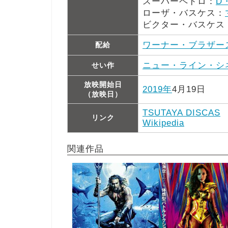
スーパーペドロ：
D
ローザ・バスケス：
ビクター・バスケス
ワーナー・ブラザー
配給
ニュー・ライン・シ
せい作
放映開始日
2019年
4月19日
（放映日）
TSUTAYA DISCAS
リンク
Wikipedia
関連作品