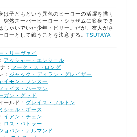
身は子どもという異色のヒーローの活躍を描く
。突然スーパーヒーロー・シャザムに変身でき
はしゃいでいた少年・ビリー。だが、友人がさ
ーローとして戦うことを決意する。
TSUTAYA
ー・リーヴァイ
：
アッシャー・エンジェル
ァナ：
マーク・ストロング
ン：
ジャック・ディラン・グレイザー
ャイモン・フンスー
フェイス・ハーマン
ーガン・グッド
ィールド：
グレイス・フルトン
ミシェル・ボース
：
イアン・チェン
：
ロス・バトラー
ジョバン・アルマンド