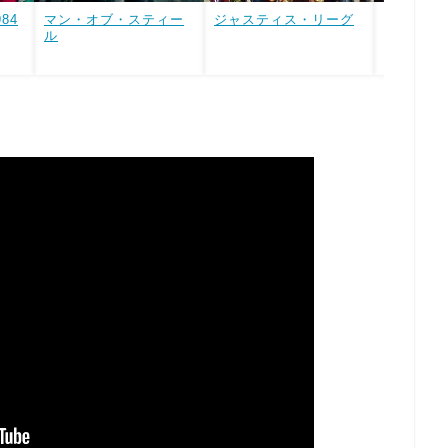
84
マン・オブ・スティー
ジャスティス・リーグ
バットマン
ル
ーマン 
誕生