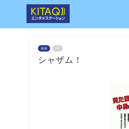
映画
PR
シャザム！