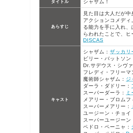
シャザム！
タイトル
見た目は大人だが中
アクションコメディ
あらすじ
る能力を手に入れ、
らわれたことで、ヒ
DISCAS
シャザム：
ザッカリ
ビリー・バットソン
Dr.サデウス・シヴ
フレディ・フリーマ
魔術師シャザム：
ジ
ダーラ・ダドリー：
スーパーダーラ：
ミ
メアリー・ブロムフ
キャスト
スーパーメアリー：
ユージーン・チョイ
スーパーユージーン
ペドロ・ペーニャ：