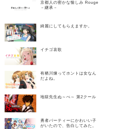
京都人の密かな愉しみ Rouge
－継承－
綺麗にしてもらえますか。
イチゴ哀歌
有栖川煉ってホントは女なん
だよね。
地獄先生ぬ～べ～ 第2クール
勇者パーティーにかわいい子
がいたので、告白してみた。