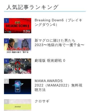
 vs スーパ
アナベル 死霊人形の誕
THE BATMAN－ザ・バ
人気記事ランキング
ジャスティスの
生
ットマン－
Breaking Down6（ブレイキ
1
ングダウン6）
新マグロに賭けた男たち
2
2023〜地獄の海で一攫千金〜
劇場版 呪術廻戦 0
3
MAMA AWARDS
4
2022（MAMA2022）無料視
聴方法
クロサギ
5