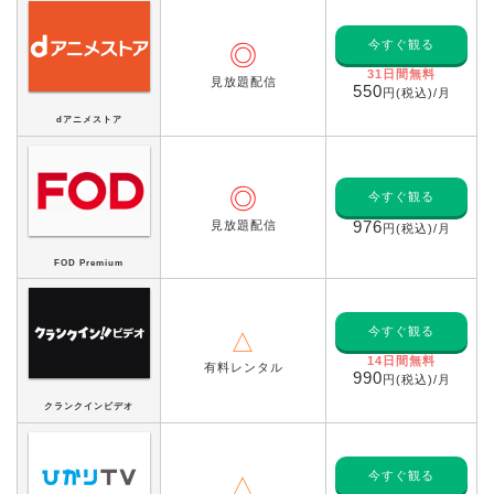
今すぐ観る
◎
31日間無料
見放題配信
550
円(税込)/月
dアニメストア
◎
今すぐ観る
見放題配信
976
円(税込)/月
FOD Premium
今すぐ観る
△
14日間無料
有料レンタル
990
円(税込)/月
クランクインビデオ
今すぐ観る
△