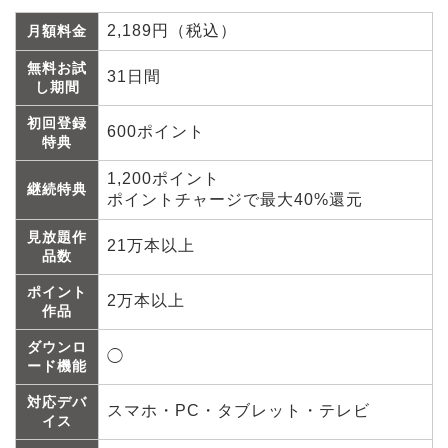
2,189円（税込）
月額料金
無料お試
31日間
し期間
初回登録
600ポイント
特典
1,200ポイント
継続特典
ポイントチャージで最大40%還元
見放題作
21万本以上
品数
ポイント
2万本以上
作品
ダウンロ
◯
ード機能
対応デバ
スマホ・PC・タブレット・テレビ
イス