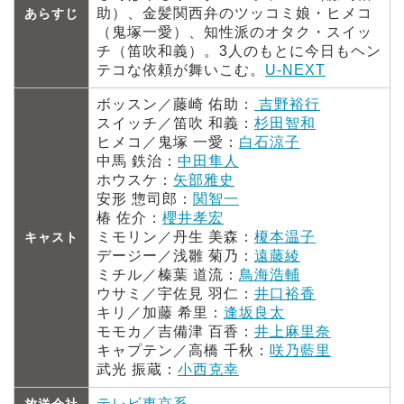
助）、金髪関西弁のツッコミ娘・ヒメコ
あらすじ
（鬼塚一愛）、知性派のオタク・スイッ
チ（笛吹和義）。3人のもとに今日もヘン
テコな依頼が舞いこむ。
U-NEXT
ボッスン／藤崎 佑助：
吉野裕行
スイッチ／笛吹 和義：
杉田智和
ヒメコ／鬼塚 一愛：
白石涼子
中馬 鉄治：
中田隼人
ホウスケ：
矢部雅史
安形 惣司郎：
関智一
椿 佐介：
櫻井孝宏
ミモリン／丹生 美森：
榎本温子
キャスト
デージー／浅雛 菊乃：
遠藤綾
ミチル／榛葉 道流：
鳥海浩輔
ウサミ／宇佐見 羽仁：
井口裕香
キリ／加藤 希里：
逢坂良太
モモカ／吉備津 百香：
井上麻里奈
キャプテン／高橋 千秋：
咲乃藍里
武光 振蔵：
小西克幸
テレビ東京系