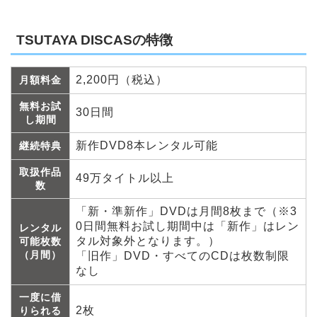
TSUTAYA DISCASの特徴
2,200円（税込）
月額料金
無料お試
30日間
し期間
新作DVD8本レンタル可能
継続特典
取扱作品
49万タイトル以上
数
「新・準新作」DVDは月間8枚まで（※3
0日間無料お試し期間中は「新作」はレン
レンタル
タル対象外となります。）
可能枚数
（月間）
「旧作」DVD・すべてのCDは枚数制限
なし
一度に借
2枚
りられる