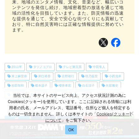
来、地域のエンタメ情報、文化、音楽など、幅広いコ
ンテンツを発信し続け、地域密着型の放送を通じて地
域の活性化を目指しています。また、防災情報の迅速
な提供を通じて、安全で安心な街づくりにも貢献して
おり、特に自然災害時には正確な情報提供に努めてい
ます。
2011年
タツノコプロ
テレビ東京系
中田隼人
井上麻里奈
井口裕香
吉野裕行
咲乃藍里
小西克幸
杉田智和
榎本温子
櫻井孝宏
白石涼子
矢部雅史
当社では、本サイトのサービス向上、アクセス状況計測の為に
逢坂良太
遠藤綾
関智一
鳥海浩輔
Cookies(クッキー)を使用しています。ここに記録される情報には利
用者の氏名、メールアドレス、電話番号、住所など個人を特定する
ものは一切含まれません。詳しくは本サイトの「
Cookies(クッキー)
について
」をご覧下さい。
×
OK
2025年｜曜日別アニメの無料動画