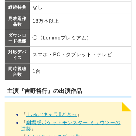
なし
継続特典
見放題作
18万本以上
品数
ダウンロ
◯（Leminoプレミアム）
ード機能
対応デバ
スマホ・PC・タブレット・テレビ
イス
同時視聴
1台
台数
主演『吉野裕行』の出演作品
『
しゅごキャラ!!どきっ
』
『
劇場版ポケットモンスター ミュウツーの
逆襲
』