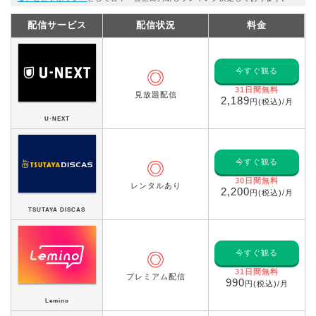
配信サービス
配信状況
料金
今すぐ観る
◎
31日間無料
見放題配信
2,189
円(税込)/月
U-NEXT
今すぐ観る
◎
30日間無料
レンタルあり
2,200
円(税込)/月
TSUTAYA DISCAS
今すぐ観る
◎
31日間無料
プレミアム配信
990
円(税込)/月
Lemino