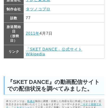
放送会社
タツノコプロ
制作会社
77
話数
放送開始
日
2011年
4月7日
（放映
日）
「SKET DANCE」公式サイト
リンク
Wikipedia
『SKET DANCE』の動画配信サイト
での配信状況を調べてみました。
本コンテンツは、
私達が
独自に調査・比較した内容を元に作成しております。広
告主さまから出稿いただくこともありますが、ユーザーさまが
「今すぐ視聴でき
る」ことをポリシー
として公平・公正に判断しランキング決定しております。