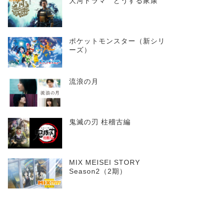
大河ドラマ どうする家康
ポケットモンスター（新シリ
ーズ）
流浪の月
鬼滅の刃 柱稽古編
MIX MEISEI STORY
Season2（2期）