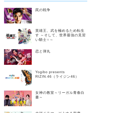
罠の戦争
英雄王、武を極めるため転生
す ～そして、世界最強の見習
い騎士♀～
恋と弾丸
Yogibo presents
RIZIN.46（ライジン46）
女神の教室～リーガル青春白
書～