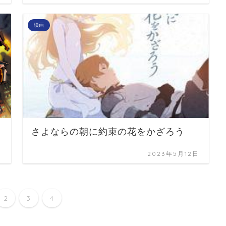
映画
さよならの朝に約束の花をかざろう
日
2023年5月12日
2
3
4