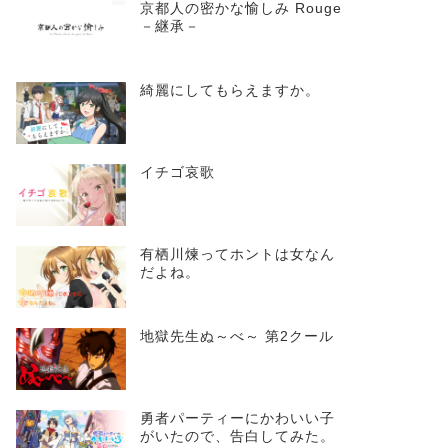
京都人の密かな愉しみ Rouge
－継承－
綺麗にしてもらえますか。
イチゴ哀歌
有栖川煉ってホントは女なん
だよね。
地獄先生ぬ～べ～ 第2クール
勇者パーティーにかわいい子
がいたので、告白してみた。