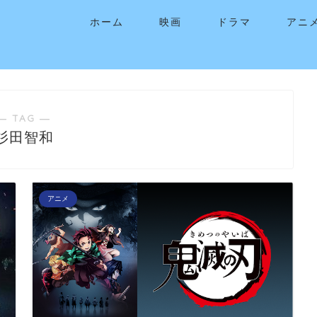
ホーム
映画
ドラマ
アニ
― TAG ―
杉田智和
アニメ