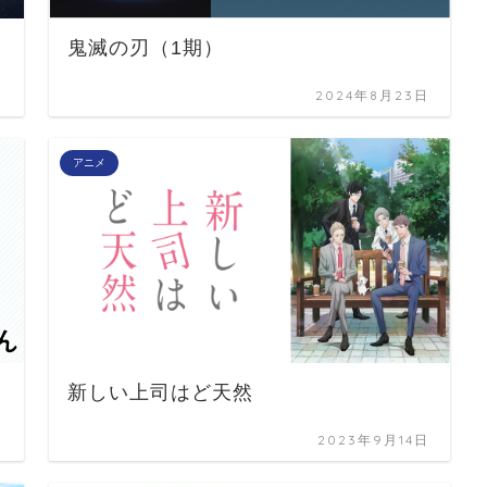
鬼滅の刃（1期）
日
2024年8月23日
アニメ
新しい上司はど天然
日
2023年9月14日