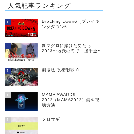
人気記事ランキング
Breaking Down6（ブレイキ
1
ングダウン6）
新マグロに賭けた男たち
2
2023〜地獄の海で一攫千金〜
劇場版 呪術廻戦 0
3
MAMA AWARDS
4
2022（MAMA2022）無料視
聴方法
クロサギ
5