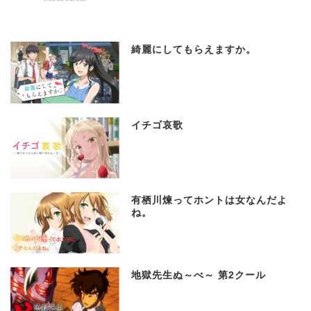
綺麗にしてもらえますか。
イチゴ哀歌
有栖川煉ってホントは女なんだよ
ね。
地獄先生ぬ～べ～ 第2クール