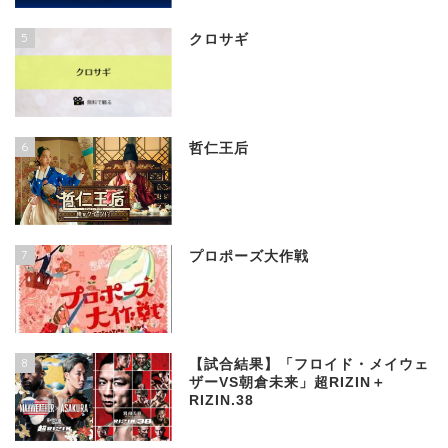
5
クロサギ
6
哲仁王后
7
プロポーズ大作戦
8
【試合結果】「フロイド・メイウェ
ザーVS朝倉未来」超RIZIN＋
RIZIN.38