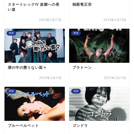
スタートレックIV 故郷への長
独眼竜正宗
い道
2023年2月17日
2023年2月13日
映画
映画
塀の中の懲りない面々
プラトーン
2023年2月11日
2023年2月11日
映画
映画
ブルーベルベット
ゴンドラ