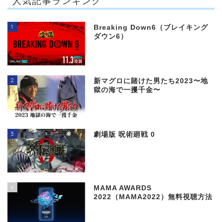
人気記事ランキング
1
Breaking Down6（ブレイキング
ダウン6）
2
新マグロに賭けた男たち2023〜地
獄の海で一攫千金〜
3
劇場版 呪術廻戦 0
4
MAMA AWARDS
2022（MAMA2022）無料視聴方法