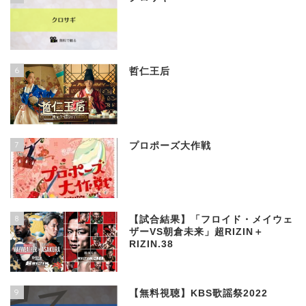
6
哲仁王后
7
プロポーズ大作戦
8
【試合結果】「フロイド・メイウェ
ザーVS朝倉未来」超RIZIN＋
RIZIN.38
9
【無料視聴】KBS歌謡祭2022