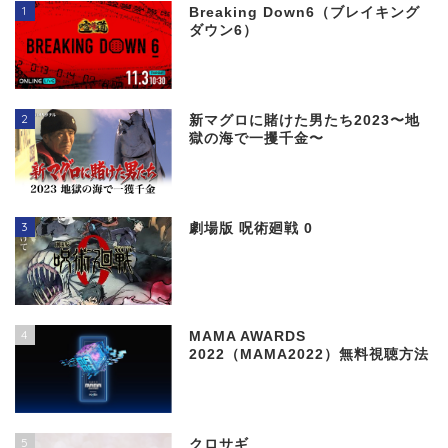
1
Breaking Down6（ブレイキング
ダウン6）
2
新マグロに賭けた男たち2023〜地
獄の海で一攫千金〜
3
劇場版 呪術廻戦 0
4
MAMA AWARDS
2022（MAMA2022）無料視聴方法
5
クロサギ