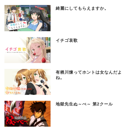
綺麗にしてもらえますか。
イチゴ哀歌
有栖川煉ってホントは女なんだよ
ね。
地獄先生ぬ～べ～ 第2クール