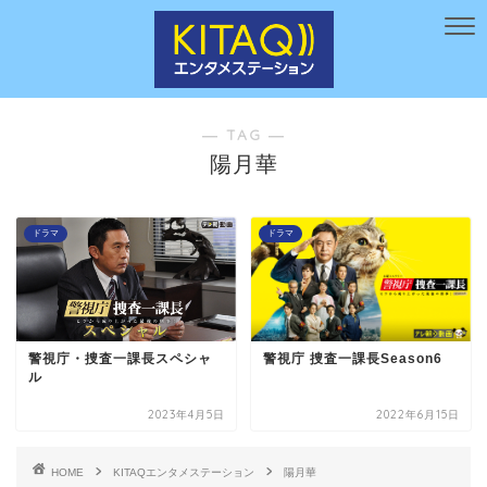
― TAG ―
陽月華
ドラマ
ドラマ
警視庁・捜査一課長スペシャ
警視庁 捜査一課長Season6
ル
2023年4月5日
2022年6月15日
HOME
KITAQエンタメステーション
陽月華