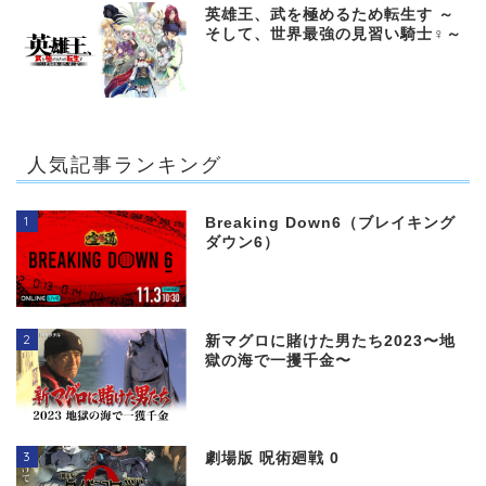
英雄王、武を極めるため転生す ～
そして、世界最強の見習い騎士♀～
人気記事ランキング
1
Breaking Down6（ブレイキング
ダウン6）
2
新マグロに賭けた男たち2023〜地
獄の海で一攫千金〜
3
劇場版 呪術廻戦 0