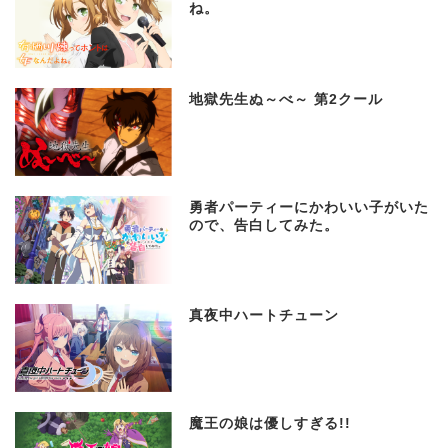
ね。
地獄先生ぬ～べ～ 第2クール
勇者パーティーにかわいい子がいた
ので、告白してみた。
真夜中ハートチューン
魔王の娘は優しすぎる!!