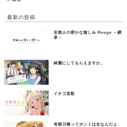
最新の投稿
京都人の密かな愉しみ Rouge －継
承－
綺麗にしてもらえますか。
イチゴ哀歌
有栖川煉ってホントは女なんだよ