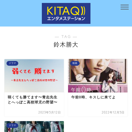
― TAG ―
鈴木勝大
ドラマ
映画
弱くても勝てます〜青志先生
午前0時、キスしに来てよ
とへっぽこ高校球児の野望〜
2023年5月12日
2022年12月5日
ドラマ