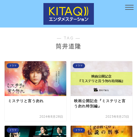
― TAG ―
筒井道隆
ドラマ
ドラマ
ミステリと言う勿れ
映画公開記念『ミステリと言
う勿れ特別編』
2024年8月28日
2023年8月25日
ドラマ
ドラマ