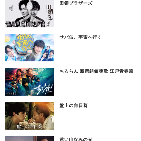
田鎖ブラザーズ
サバ缶、宇宙へ行く
ちるらん 新撰組鎮魂歌 江戸青春篇
盤上の向日葵
遠い山なみの光