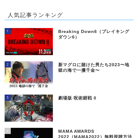
人気記事ランキング
1
Breaking Down6（ブレイキング
ダウン6）
2
新マグロに賭けた男たち2023〜地
獄の海で一攫千金〜
3
劇場版 呪術廻戦 0
4
MAMA AWARDS
2022（MAMA2022）無料視聴方法