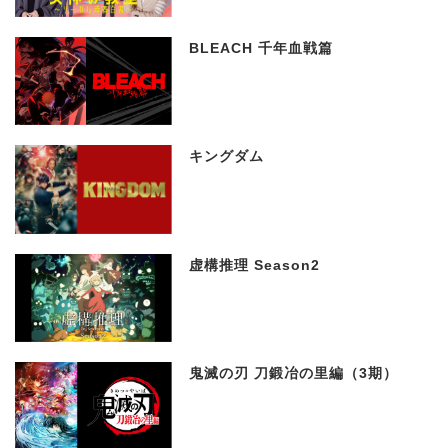
BLEACH 千年血戦篇
キングダム
虚構推理 Season2
鬼滅の刃 刀鍛冶の里編（3期）