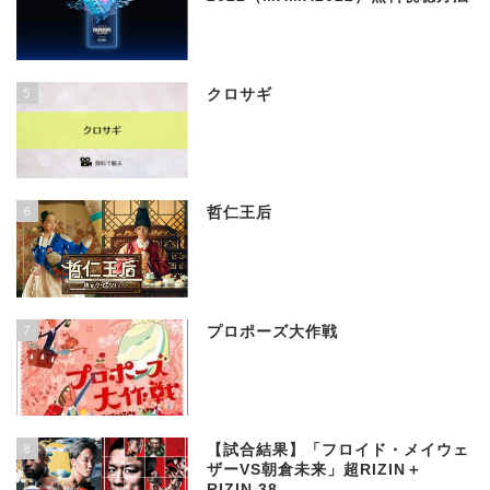
5
クロサギ
6
哲仁王后
7
プロポーズ大作戦
8
【試合結果】「フロイド・メイウェ
ザーVS朝倉未来」超RIZIN＋
RIZIN.38