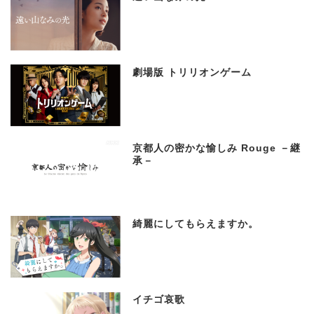
劇場版 トリリオンゲーム
京都人の密かな愉しみ Rouge －継
承－
綺麗にしてもらえますか。
イチゴ哀歌