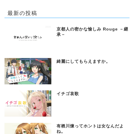
最新の投稿
京都人の密かな愉しみ Rouge －継
承－
綺麗にしてもらえますか。
イチゴ哀歌
有栖川煉ってホントは女なんだよ
ね。