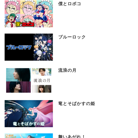
僕とロボコ
ブルーロック
流浪の月
竜とそばかすの姫
舞いあがれ！