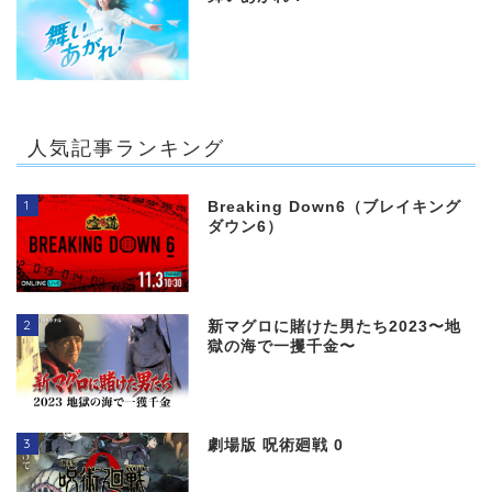
人気記事ランキング
1
Breaking Down6（ブレイキング
ダウン6）
2
新マグロに賭けた男たち2023〜地
獄の海で一攫千金〜
3
劇場版 呪術廻戦 0