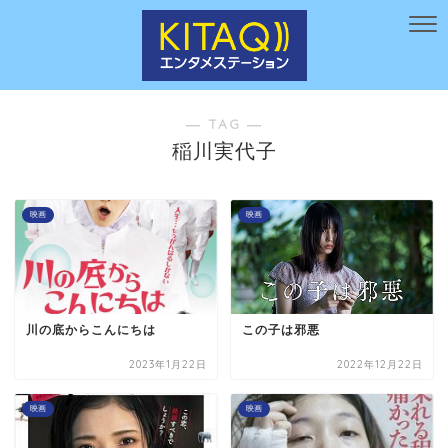
― TAG ―
稲川実代子
映画
映画
川の底からこんにちは
この子は邪悪
2023年1月22日
2022年12月22日
映画
映画