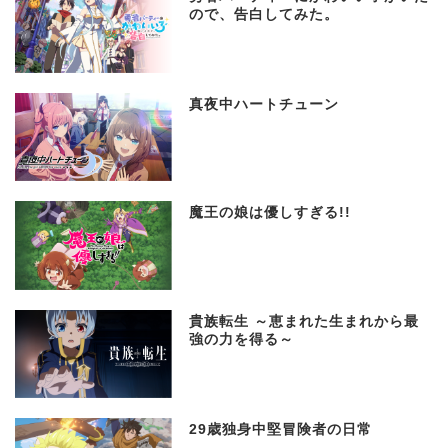
ので、告白してみた。
真夜中ハートチューン
魔王の娘は優しすぎる!!
貴族転生 ～恵まれた生まれから最
強の力を得る～
29歳独身中堅冒険者の日常