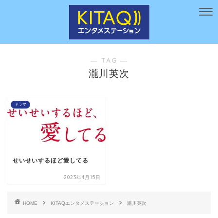
― TAG ―
瀧川英次
ドラマ
せいせいするほど愛してる
2023年4月15日
HOME
KITAQエンタメステーション
瀧川英次