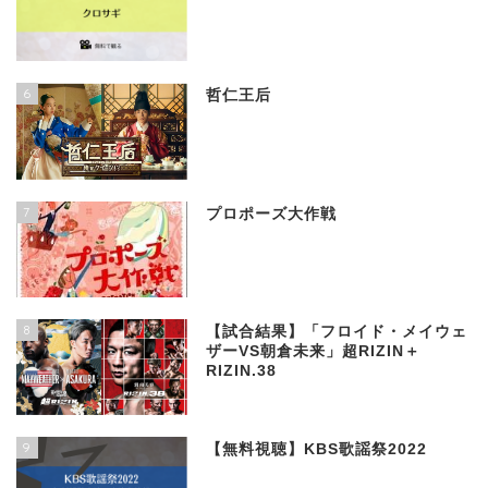
6
哲仁王后
7
プロポーズ大作戦
8
【試合結果】「フロイド・メイウェ
ザーVS朝倉未来」超RIZIN＋
RIZIN.38
9
【無料視聴】KBS歌謡祭2022