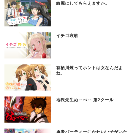
綺麗にしてもらえますか。
イチゴ哀歌
有栖川煉ってホントは女なんだよ
ね。
地獄先生ぬ～べ～ 第2クール
勇者パーティーにかわいい子がいた