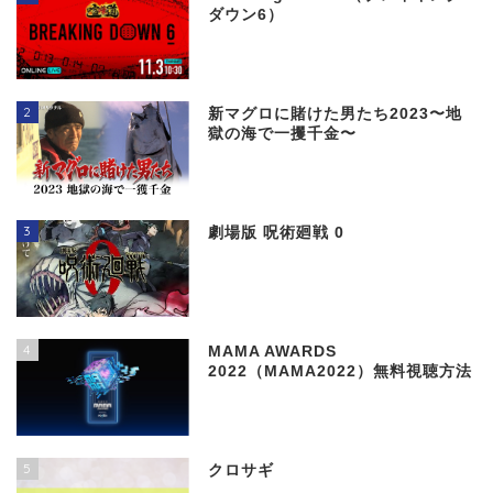
ダウン6）
2
新マグロに賭けた男たち2023〜地
獄の海で一攫千金〜
3
劇場版 呪術廻戦 0
4
MAMA AWARDS
2022（MAMA2022）無料視聴方法
5
クロサギ