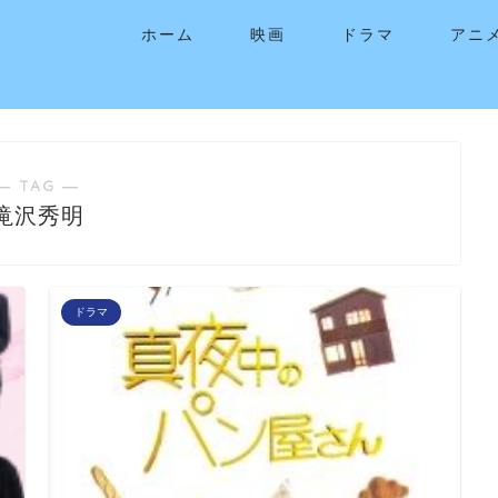
ホーム
映画
ドラマ
アニ
― TAG ―
滝沢秀明
ドラマ