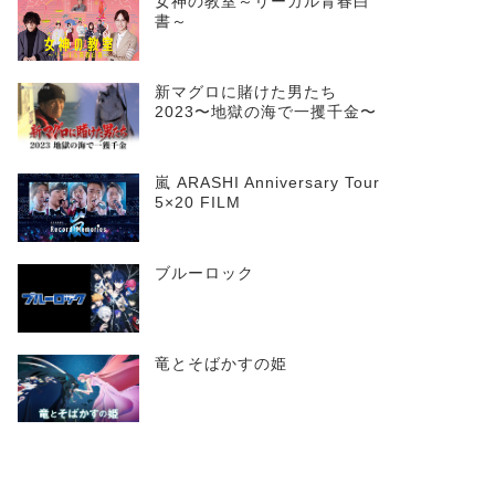
女神の教室～リーガル青春白
書～
新マグロに賭けた男たち
2023〜地獄の海で一攫千金〜
嵐 ARASHI Anniversary Tour
5×20 FILM
ブルーロック
竜とそばかすの姫