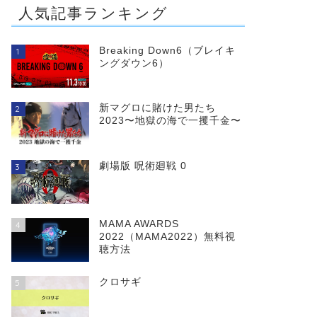
人気記事ランキング
Breaking Down6（ブレイキ
1
ングダウン6）
新マグロに賭けた男たち
2
2023〜地獄の海で一攫千金〜
劇場版 呪術廻戦 0
3
MAMA AWARDS
4
2022（MAMA2022）無料視
聴方法
クロサギ
5