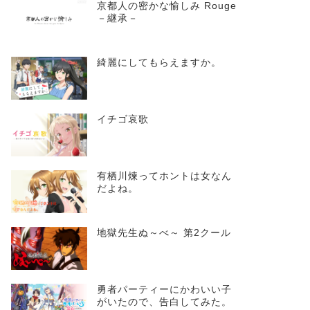
京都人の密かな愉しみ Rouge
－継承－
綺麗にしてもらえますか。
イチゴ哀歌
有栖川煉ってホントは女なん
だよね。
地獄先生ぬ～べ～ 第2クール
勇者パーティーにかわいい子
がいたので、告白してみた。