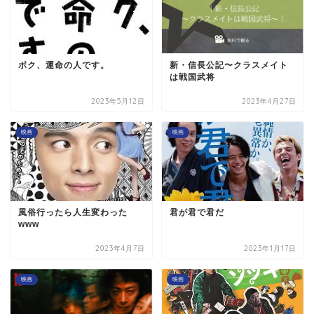
ボク、運命の人です。
新・信長公記〜クラスメイト
は戦国武将
2023年5月12日
2023年4月27日
映画
映画
風俗行ったら人生変わった
君が君で君だ
www
2023年4月7日
2023年1月17日
映画
映画