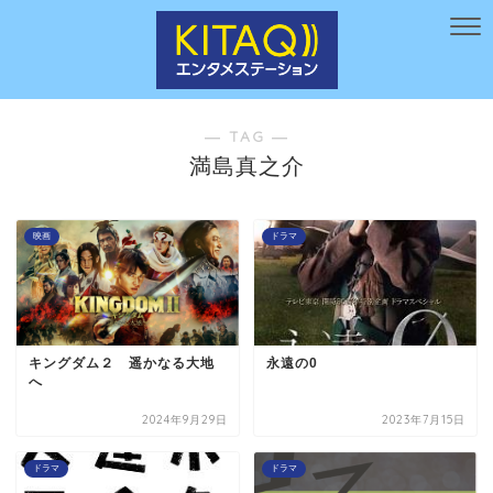
― TAG ―
満島真之介
映画
ドラマ
キングダム２ 遥かなる大地
永遠の0
へ
2024年9月29日
2023年7月15日
ドラマ
ドラマ