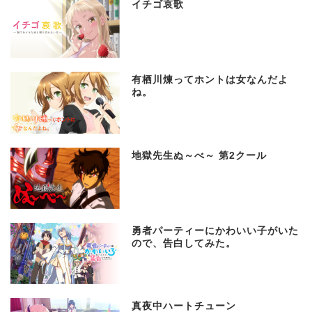
イチゴ哀歌
有栖川煉ってホントは女なんだよ
ね。
地獄先生ぬ～べ～ 第2クール
勇者パーティーにかわいい子がいた
ので、告白してみた。
真夜中ハートチューン