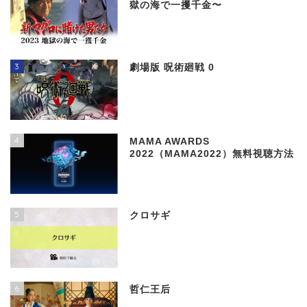
獄の海で一攫千金〜
3
劇場版 呪術廻戦 0
4
MAMA AWARDS
2022（MAMA2022）無料視聴方法
5
クロサギ
6
哲仁王后