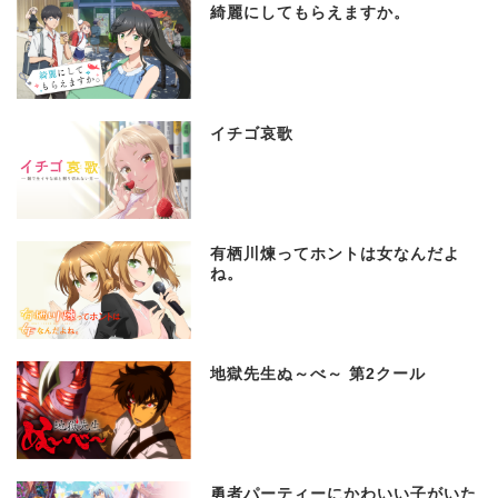
綺麗にしてもらえますか。
イチゴ哀歌
有栖川煉ってホントは女なんだよ
ね。
地獄先生ぬ～べ～ 第2クール
勇者パーティーにかわいい子がいた