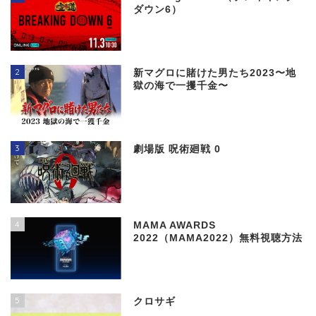
ダウン6）
2
新マグロに賭けた男たち2023〜地
獄の海で一攫千金〜
3
劇場版 呪術廻戦 0
4
MAMA AWARDS
2022（MAMA2022）無料視聴方法
5
クロサギ