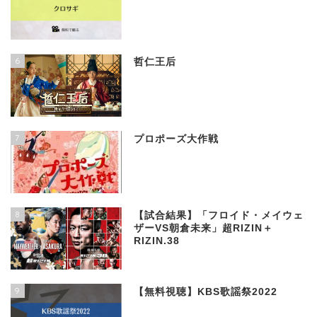
6
哲仁王后
7
プロポーズ大作戦
8
【試合結果】「フロイド・メイウェ
ザーVS朝倉未来」超RIZIN＋
RIZIN.38
9
【無料視聴】KBS歌謡祭2022