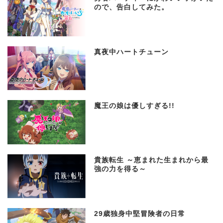
ので、告白してみた。
真夜中ハートチューン
魔王の娘は優しすぎる!!
貴族転生 ～恵まれた生まれから最
強の力を得る～
29歳独身中堅冒険者の日常