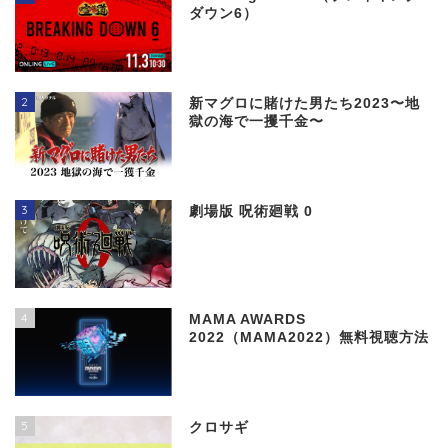
ダウン6）
2
新マグロに賭けた男たち2023〜地
獄の海で一攫千金〜
3
劇場版 呪術廻戦 0
4
MAMA AWARDS
2022（MAMA2022）無料視聴方法
5
クロサギ