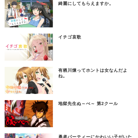
綺麗にしてもらえますか。
イチゴ哀歌
有栖川煉ってホントは女なんだよ
ね。
地獄先生ぬ～べ～ 第2クール
勇者パーティーにかわいい子がいた