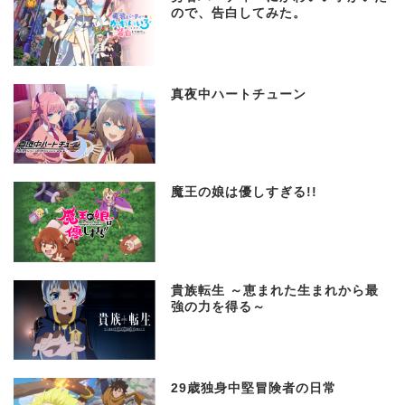
ので、告白してみた。
真夜中ハートチューン
魔王の娘は優しすぎる!!
貴族転生 ～恵まれた生まれから最
強の力を得る～
29歳独身中堅冒険者の日常