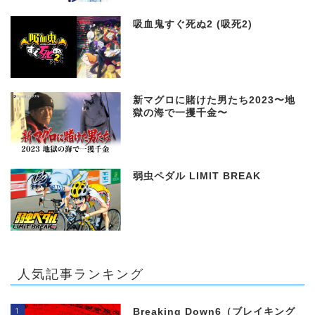
吸血鬼すぐ死ぬ2 (吸死2)
新マグロに賭けた男たち2023〜地
獄の海で一攫千金〜
弱虫ペダル LIMIT BREAK
人気記事ランキング
1
Breaking Down6（ブレイキング