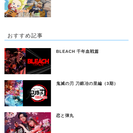
おすすめ記事
BLEACH 千年血戦篇
鬼滅の刃 刀鍛冶の里編（3期）
恋と弾丸