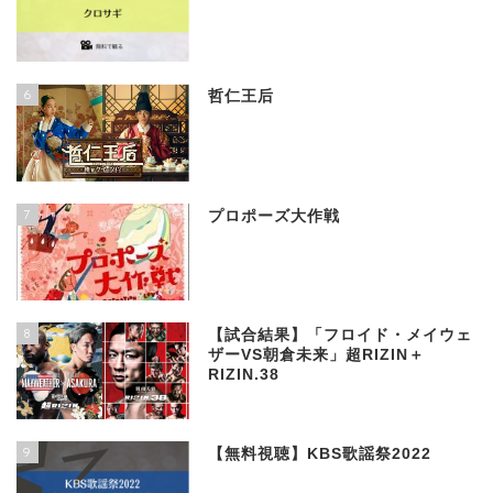
6
哲仁王后
7
プロポーズ大作戦
8
【試合結果】「フロイド・メイウェ
ザーVS朝倉未来」超RIZIN＋
RIZIN.38
9
【無料視聴】KBS歌謡祭2022