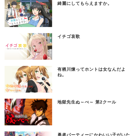
綺麗にしてもらえますか。
イチゴ哀歌
有栖川煉ってホントは女なんだよ
ね。
地獄先生ぬ～べ～ 第2クール
勇者パーティーにかわいい子がいた