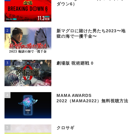
ダウン6）
2
新マグロに賭けた男たち2023〜地
獄の海で一攫千金〜
3
劇場版 呪術廻戦 0
4
MAMA AWARDS
2022（MAMA2022）無料視聴方法
5
クロサギ