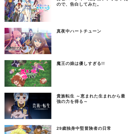
ので、告白してみた。
真夜中ハートチューン
魔王の娘は優しすぎる!!
貴族転生 ～恵まれた生まれから最
強の力を得る～
29歳独身中堅冒険者の日常