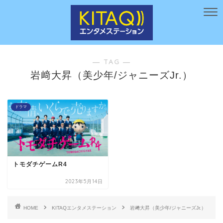
― TAG ―
岩﨑大昇（美少年/ジャニーズJr.）
ドラマ
トモダチゲームR4
2023年5月14日
HOME
KITAQエンタメステーション
岩﨑大昇（美少年/ジャニーズJr.）