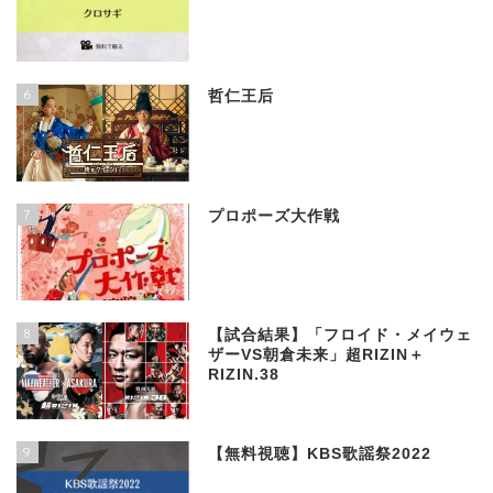
6
哲仁王后
7
プロポーズ大作戦
8
【試合結果】「フロイド・メイウェ
ザーVS朝倉未来」超RIZIN＋
RIZIN.38
9
【無料視聴】KBS歌謡祭2022