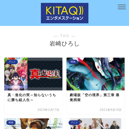
― TAG ―
岩崎ひろし
アニメ
映画
真・進化の実～知らないうち
劇場版「空の境界」第三章 痛
に勝ち組人生～
覚残留
2023年2月17日
2022年9月13日
映画
アニメ