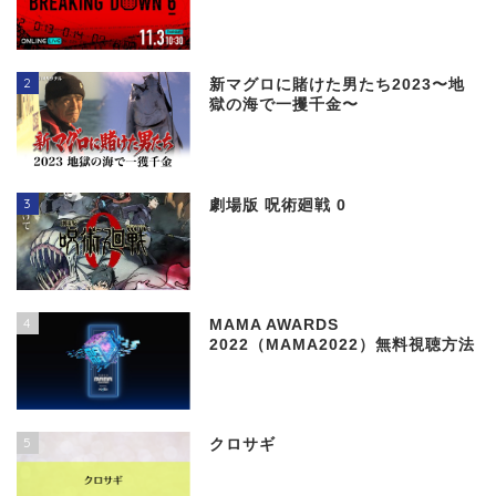
2
新マグロに賭けた男たち2023〜地
獄の海で一攫千金〜
3
劇場版 呪術廻戦 0
4
MAMA AWARDS
2022（MAMA2022）無料視聴方法
5
クロサギ