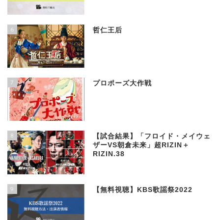
6
哲仁王后
7
プロポーズ大作戦
8
【試合結果】「フロイド・メイウェ
ザーVS朝倉未来」超RIZIN＋
RIZIN.38
9
【無料視聴】KBS歌謡祭2022