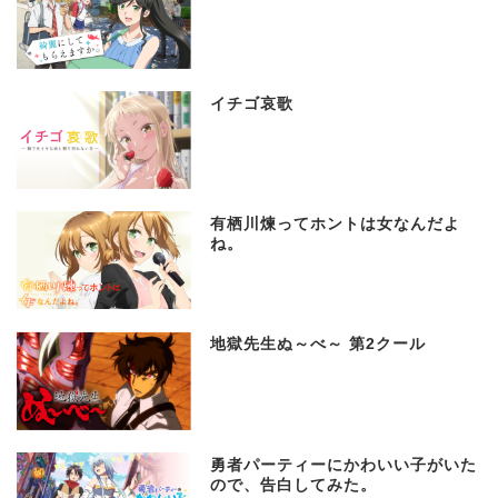
イチゴ哀歌
有栖川煉ってホントは女なんだよ
ね。
地獄先生ぬ～べ～ 第2クール
勇者パーティーにかわいい子がいた
ので、告白してみた。