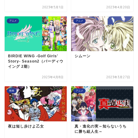
2023年5月1日
2023年4月20日
アニメ
アニメ
BIRDIE WING -Golf Girls'
シムーン
Story- Season2（バーディウ
イング 2期）
2023年4月8日
2023年3月27日
映画
アニメ
夜は短し歩けよ乙女
真・進化の実～知らないうち
に勝ち組人生～