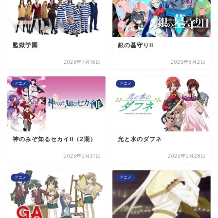
監獄学園
銀の墓守りII
2023年7月16日
2023年6月2日
アニメ
アニメ
神のみぞ知るセカイII（2期）
光と水のダフネ
2023年5月31日
2023年5月28日
アニメ
アニメ