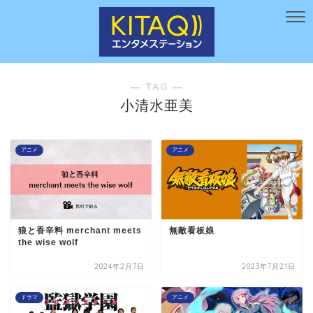
― TAG ―
小清水亜美
アニメ
アニメ
狼と香辛料 merchant meets
無敵看板娘
the wise wolf
2024年2月7日
2023年7月21日
ドラマ
アニメ