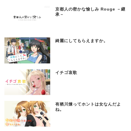
京都人の密かな愉しみ Rouge －継
承－
綺麗にしてもらえますか。
イチゴ哀歌
有栖川煉ってホントは女なんだよ
ね。