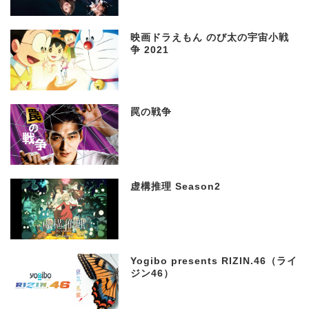
映画ドラえもん のび太の宇宙小戦
争 2021
罠の戦争
虚構推理 Season2
Yogibo presents RIZIN.46（ライ
ジン46）