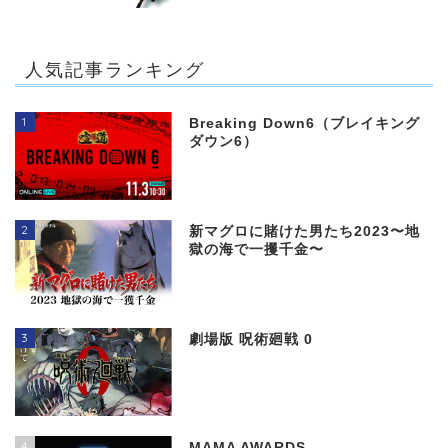
人気記事ランキング
1
Breaking Down6（ブレイキング
ダウン6）
2
新マグロに賭けた男たち2023〜地
獄の海で一攫千金〜
3
劇場版 呪術廻戦 0
4
MAMA AWARDS