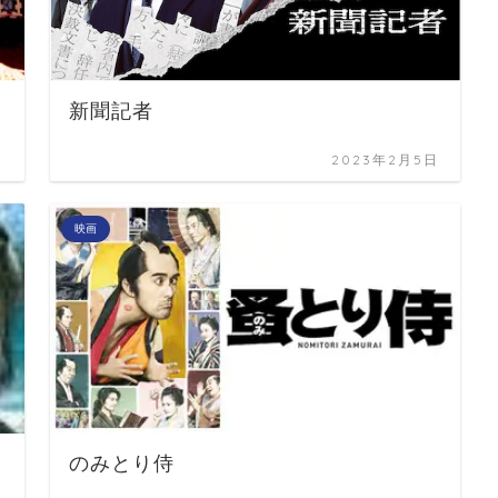
新聞記者
日
2023年2月5日
映画
のみとり侍