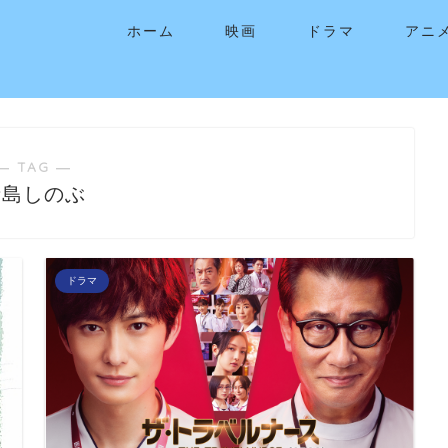
ホーム
映画
ドラマ
アニ
― TAG ―
寺島しのぶ
ドラマ