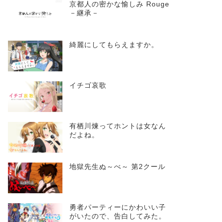
京都人の密かな愉しみ Rouge
－継承－
綺麗にしてもらえますか。
イチゴ哀歌
有栖川煉ってホントは女なん
だよね。
地獄先生ぬ～べ～ 第2クール
勇者パーティーにかわいい子
がいたので、告白してみた。