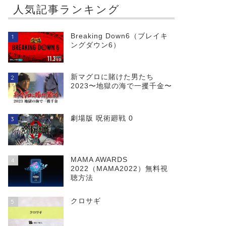
人気記事ランキング
Breaking Down6（ブレイキ
1
ングダウン6）
新マグロに賭けた男たち
2
2023〜地獄の海で一攫千金〜
劇場版 呪術廻戦 0
3
MAMA AWARDS
4
2022（MAMA2022）無料視
聴方法
クロサギ
5