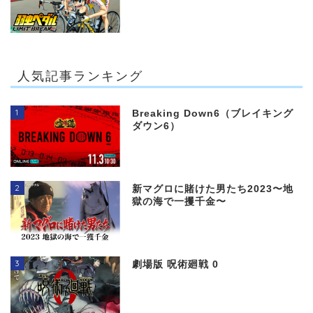
人気記事ランキング
1
Breaking Down6（ブレイキング
ダウン6）
2
新マグロに賭けた男たち2023〜地
獄の海で一攫千金〜
3
劇場版 呪術廻戦 0