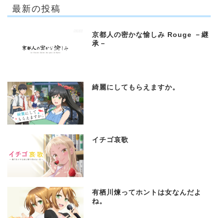
最新の投稿
京都人の密かな愉しみ Rouge －継
承－
綺麗にしてもらえますか。
イチゴ哀歌
有栖川煉ってホントは女なんだよ
ね。