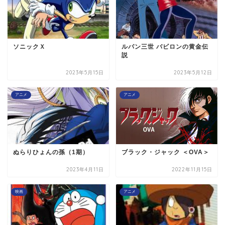
ソニックＸ
ルパン三世 バビロンの黄金伝
説
2023年5月15日
2023年5月12日
アニメ
アニメ
ぬらりひょんの孫（1期）
ブラック・ジャック ＜OVA＞
2023年4月11日
2022年11月15日
映画
アニメ