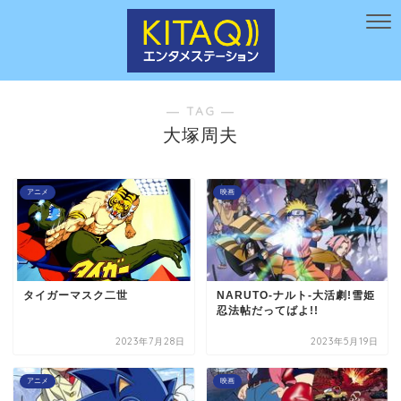
― TAG ―
大塚周夫
アニメ
映画
タイガーマスク二世
NARUTO-ナルト-大活劇!雪姫
忍法帖だってばよ!!
2023年7月28日
2023年5月19日
アニメ
映画