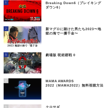
1
Breaking Down6（ブレイキング
ダウン6）
2
新マグロに賭けた男たち2023〜地
獄の海で一攫千金〜
3
劇場版 呪術廻戦 0
4
MAMA AWARDS
2022（MAMA2022）無料視聴方法
5
クロサギ