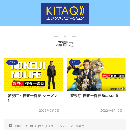
― TAG ―
塙宣之
ドラマ
ドラマ
警視庁・捜査一課長 シーズン
警視庁 捜査一課長Season6
5
2023年5月2日
2022年6月15日
HOME
KITAQエンタメステーション
塙宣之