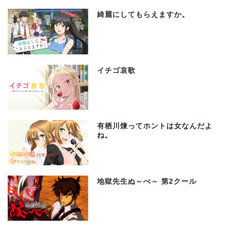
綺麗にしてもらえますか。
イチゴ哀歌
有栖川煉ってホントは女なんだよ
ね。
地獄先生ぬ～べ～ 第2クール