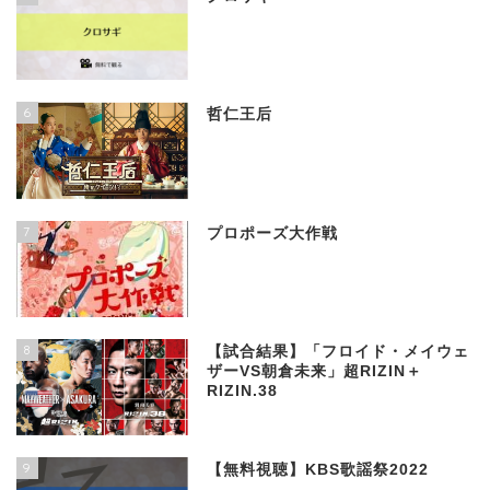
6
哲仁王后
7
プロポーズ大作戦
8
【試合結果】「フロイド・メイウェ
ザーVS朝倉未来」超RIZIN＋
RIZIN.38
9
【無料視聴】KBS歌謡祭2022