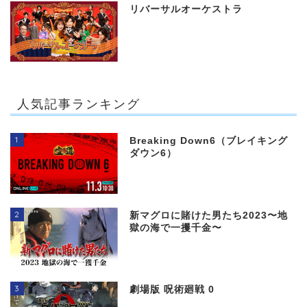
リバーサルオーケストラ
人気記事ランキング
1
Breaking Down6（ブレイキング
ダウン6）
2
新マグロに賭けた男たち2023〜地
獄の海で一攫千金〜
3
劇場版 呪術廻戦 0