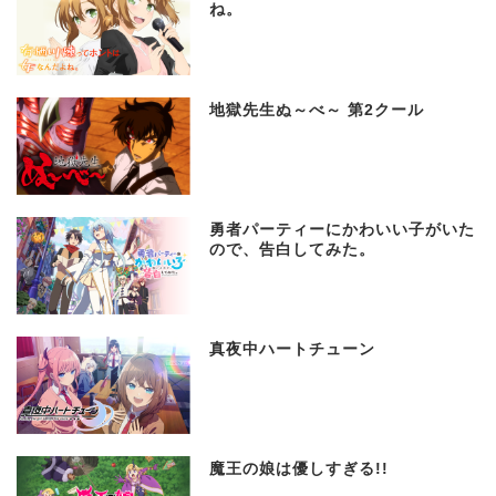
ね。
地獄先生ぬ～べ～ 第2クール
勇者パーティーにかわいい子がいた
ので、告白してみた。
真夜中ハートチューン
魔王の娘は優しすぎる!!