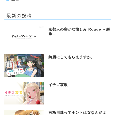
最新の投稿
京都人の密かな愉しみ Rouge －継
承－
綺麗にしてもらえますか。
イチゴ哀歌
有栖川煉ってホントは女なんだよ