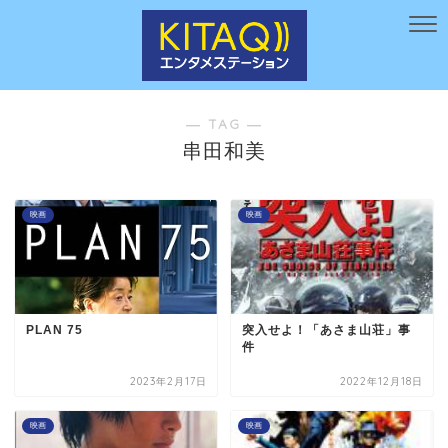
― TAG ―
串田和美
映画
映画
PLAN 75
突入せよ！「あさま山荘」事
件
2023年2月17日
2022年12月18日
映画
映画