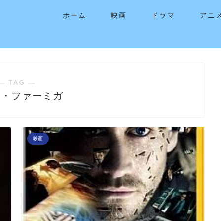
ホーム
映画
ドラマ
アニ
― TAG ―
ラ・ファーミガ
映画