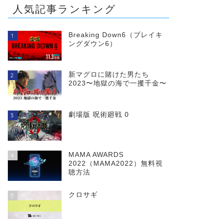
人気記事ランキング
Breaking Down6（ブレイキ
1
ングダウン6）
新マグロに賭けた男たち
2
2023〜地獄の海で一攫千金〜
劇場版 呪術廻戦 0
3
MAMA AWARDS
4
2022（MAMA2022）無料視
聴方法
クロサギ
5