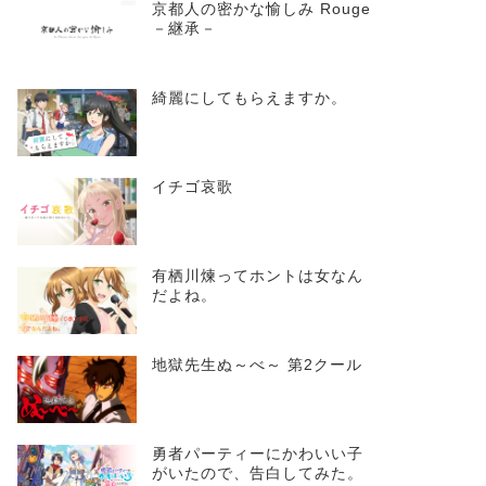
京都人の密かな愉しみ Rouge
－継承－
綺麗にしてもらえますか。
イチゴ哀歌
有栖川煉ってホントは女なん
だよね。
地獄先生ぬ～べ～ 第2クール
勇者パーティーにかわいい子
がいたので、告白してみた。