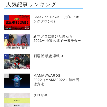
人気記事ランキング
Breaking Down6（ブレイキ
1
ングダウン6）
新マグロに賭けた男たち
2
2023〜地獄の海で一攫千金〜
劇場版 呪術廻戦 0
3
MAMA AWARDS
4
2022（MAMA2022）無料視
聴方法
クロサギ
5