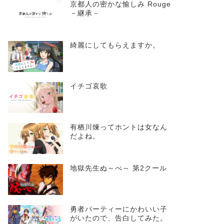
京都人の密かな愉しみ Rouge
－継承－
綺麗にしてもらえますか。
イチゴ哀歌
有栖川煉ってホントは女なん
だよね。
地獄先生ぬ～べ～ 第2クール
勇者パーティーにかわいい子
がいたので、告白してみた。