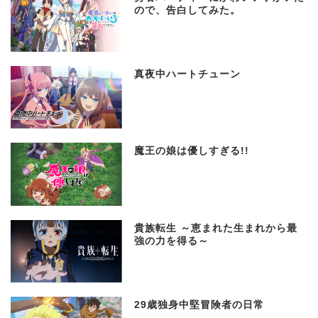
ので、告白してみた。
真夜中ハートチューン
魔王の娘は優しすぎる!!
貴族転生 ～恵まれた生まれから最
強の力を得る～
29歳独身中堅冒険者の日常