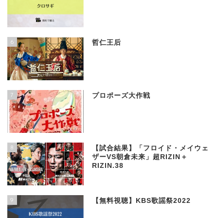
6
哲仁王后
7
プロポーズ大作戦
8
【試合結果】「フロイド・メイウェ
ザーVS朝倉未来」超RIZIN＋
RIZIN.38
9
【無料視聴】KBS歌謡祭2022