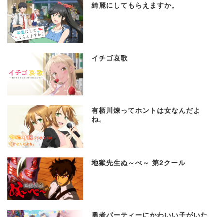
綺麗にしてもらえますか。
イチゴ哀歌
有栖川煉ってホントは女なんだよ
ね。
地獄先生ぬ～べ～ 第2クール
勇者パーティーにかわいい子がいた