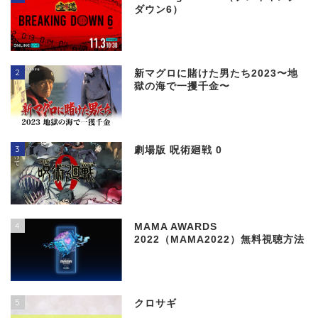
ダウン6）
2
新マグロに賭けた男たち2023〜地
獄の海で一攫千金〜
3
劇場版 呪術廻戦 0
4
MAMA AWARDS
2022（MAMA2022）無料視聴方法
5
クロサギ