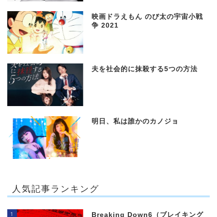
映画ドラえもん のび太の宇宙小戦
争 2021
夫を社会的に抹殺する5つの方法
明日、私は誰かのカノジョ
人気記事ランキング
1
Breaking Down6（ブレイキング