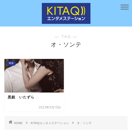
― TAG ―
オ・ソンテ
映画
悪戯 いたずら
2023年5月13日
HOME
KITAQエンタメステーション
オ・ソンテ