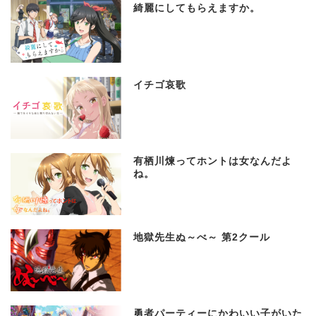
綺麗にしてもらえますか。
イチゴ哀歌
有栖川煉ってホントは女なんだよ
ね。
地獄先生ぬ～べ～ 第2クール
勇者パーティーにかわいい子がいた