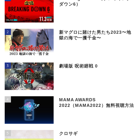
ダウン6）
2
新マグロに賭けた男たち2023〜地
獄の海で一攫千金〜
3
劇場版 呪術廻戦 0
4
MAMA AWARDS
2022（MAMA2022）無料視聴方法
5
クロサギ