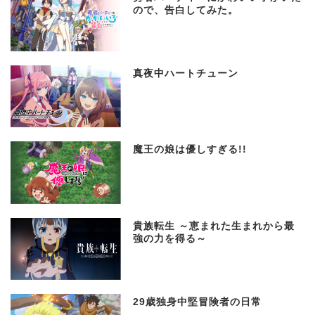
ので、告白してみた。
真夜中ハートチューン
魔王の娘は優しすぎる!!
貴族転生 ～恵まれた生まれから最
強の力を得る～
29歳独身中堅冒険者の日常