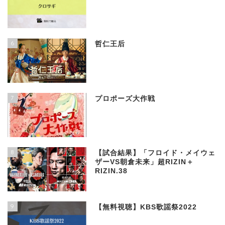
6
哲仁王后
7
プロポーズ大作戦
8
【試合結果】「フロイド・メイウェ
ザーVS朝倉未来」超RIZIN＋
RIZIN.38
9
【無料視聴】KBS歌謡祭2022