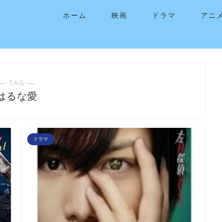
ホーム
映画
ドラマ
アニ
― TAG ―
はるな愛
ドラマ