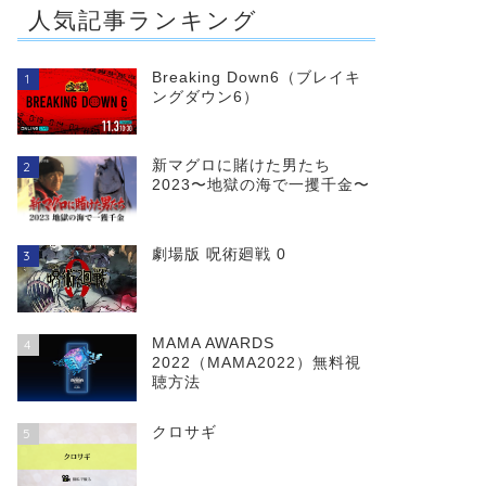
人気記事ランキング
Breaking Down6（ブレイキ
1
ングダウン6）
新マグロに賭けた男たち
2
2023〜地獄の海で一攫千金〜
劇場版 呪術廻戦 0
3
MAMA AWARDS
4
2022（MAMA2022）無料視
聴方法
クロサギ
5