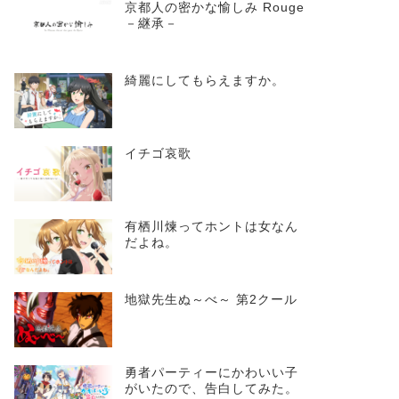
京都人の密かな愉しみ Rouge
－継承－
綺麗にしてもらえますか。
イチゴ哀歌
有栖川煉ってホントは女なん
だよね。
地獄先生ぬ～べ～ 第2クール
勇者パーティーにかわいい子
がいたので、告白してみた。