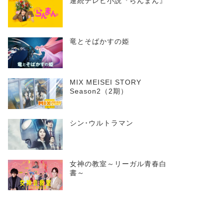
連続テレビ小説『らんまん』
竜とそばかすの姫
MIX MEISEI STORY
Season2（2期）
シン･ウルトラマン
女神の教室～リーガル青春白
書～