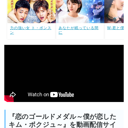
力の強い女 ト・ボンス
あなたが眠っている間
W-君と僕の
ン
に
『恋のゴールドメダル～僕が恋した
キム・ボクジュ～』を動画配信サイ