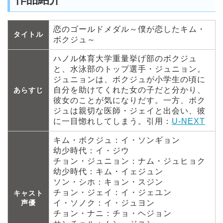
恋のゴールドメダル～僕が恋したキム・
タイトル
ボクジュ～
ハノル体育大学重量挙げ部のボクジュ
と、水泳部のトップ選手・ジュニョン。
ジュニョンは、ボクジュが小学生の頃に
自分を助けてくれた女の子だと分かり、
あらすじ
彼女のことが気になりだす。一方、ボク
ジュは親切な医師・ジェイと出会い、彼
に一目惚れしてしまう。引用：
U-NEXT
キム・ボクジュ：イ・ソンギョン
幼少時代：イ・ジウ
チョン・ジュニョン：ナム・ジュヒョク
幼少時代：キム・イェジュン
ソン・シホ：キョン・スジン
チョン・ジェイ：イ・ジェユン
キャスト
声優
イ・ソノク：イ・ジュヨン
チョン・ナニ：チョ・ヘジョン