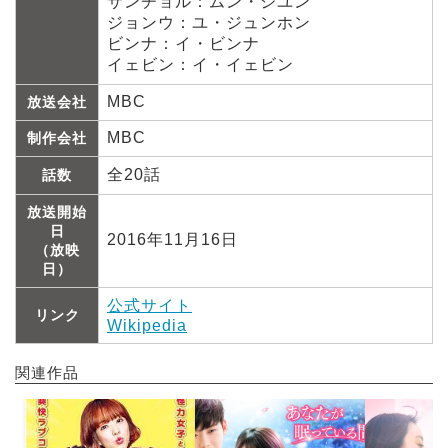
サンチョル：ムン・ジユン
ジョンウ：ユ・ジュンホン
ビンナ：イ・ビンナ
イェビン：イ・イェビン
MBC
放送会社
MBC
制作会社
全20話
話数
放送開始
日
2016年11月16日
（放映
日）
公式サイト
リンク
Wikipedia
関連作品