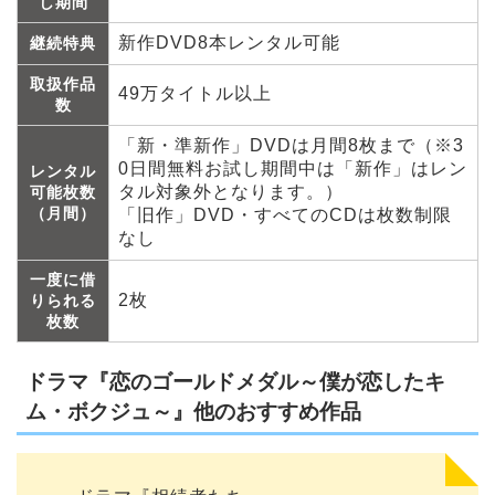
し期間
新作DVD8本レンタル可能
継続特典
取扱作品
49万タイトル以上
数
「新・準新作」DVDは月間8枚まで（※3
0日間無料お試し期間中は「新作」はレン
レンタル
タル対象外となります。）
可能枚数
（月間）
「旧作」DVD・すべてのCDは枚数制限
なし
一度に借
2枚
りられる
枚数
ドラマ『恋のゴールドメダル～僕が恋したキ
ム・ボクジュ～』他のおすすめ作品