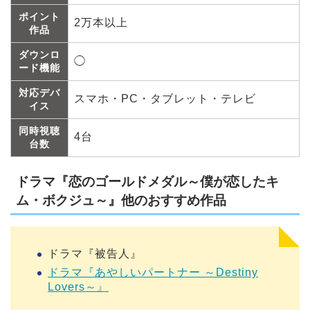
ポイント
2万本以上
作品
ダウンロ
◯
ード機能
対応デバ
スマホ・PC・タブレット・テレビ
イス
同時視聴
4台
台数
ドラマ『恋のゴールドメダル～僕が恋したキ
ム・ボクジュ～』他のおすすめ作品
ドラマ『被告人』
ドラマ『あやしいパートナー ～Destiny
Lovers～』