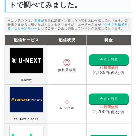
トで調べてみました。
本コンテンツは、
私達が
独自に調査・比較した内容を元に作成しております。広
告主さまから出稿いただくこともありますが、ユーザーさまが
「今すぐ視聴でき
る」ことをポリシー
として公平・公正に判断しランキング決定しております。
配信サービス
配信状況
料金
今すぐ観る
◎
31日間無料
無料見放題
2,189
円(税込)/月
U-NEXT
今すぐ観る
○
30日間無料
レンタル
2,200
円(税込)/月
TSUTAYA DISCAS