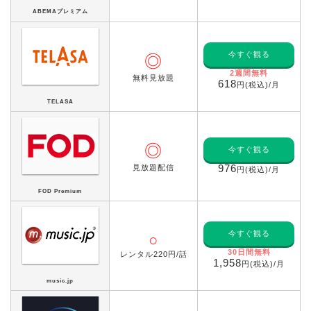
ABEMAプレミアム
今すぐ観る
◎
2週間無料
無料見放題
618
円(税込)/月
TELASA
◎
今すぐ観る
見放題配信
976
円(税込)/月
FOD Premium
今すぐ観る
○
30日間無料
レンタル220円/話
1,958
円(税込)/月
music.jp