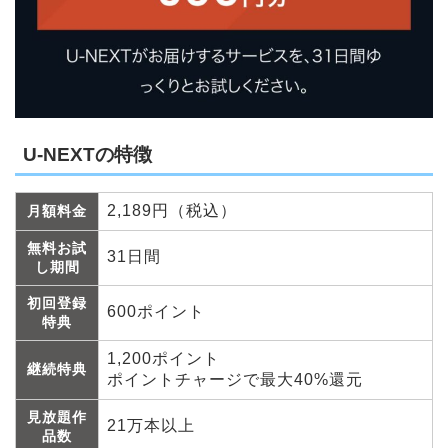
U-NEXTの特徴
2,189円（税込）
月額料金
無料お試
31日間
し期間
初回登録
600ポイント
特典
1,200ポイント
継続特典
ポイントチャージで最大40%還元
見放題作
21万本以上
品数