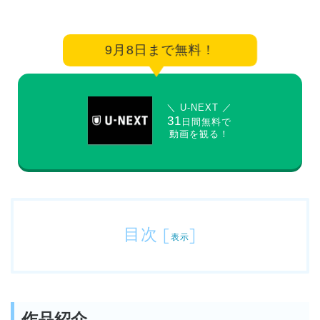
9月8日まで無料！
＼ U-NEXT ／
31
日間無料で
動画を観る！
目次
[
]
表示
作品紹介