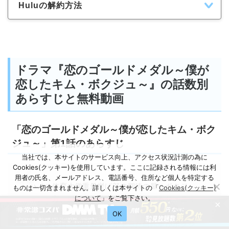
Huluの解約方法
ドラマ『恋のゴールドメダル～僕が
恋したキム・ボクジュ～』の話数別
あらすじと無料動画
「恋のゴールドメダル～僕が恋したキム・ボク
ジュ～」第1話のあらすじ
当社では、本サイトのサービス向上、アクセス状況計測の為に
Cookies(クッキー)を使用しています。ここに記録される情報には利
用者の氏名、メールアドレス、電話番号、住所など個人を特定する
ハノル体育大学重量挙げ部の期待の星・ボクジ
ものは一切含まれません。詳しくは本サイトの「
Cookies(クッキー)
について
」をご覧下さい。
ュ。一方、同じ大学の水泳部に所属するジュニョ
×
ンは常に練習では好タイムを出すが本番に弱かっ
OK
た。ある日、ジュニョンが乗った自転車がボクジ