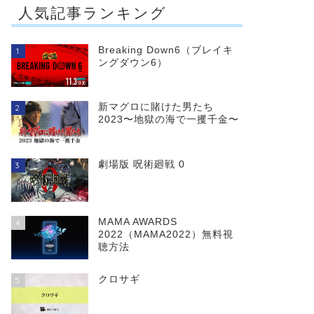
人気記事ランキング
Breaking Down6（ブレイキ
1
ングダウン6）
新マグロに賭けた男たち
2
2023〜地獄の海で一攫千金〜
が大大大大大
0人の彼女 第2
劇場版 呪術廻戦 0
3
MAMA AWARDS
4
2022（MAMA2022）無料視
聴方法
クロサギ
5