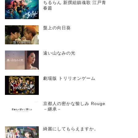
ちるらん 新撰組鎮魂歌 江戸青
春篇
盤上の向日葵
遠い山なみの光
劇場版 トリリオンゲーム
京都人の密かな愉しみ Rouge
－継承－
綺麗にしてもらえますか。