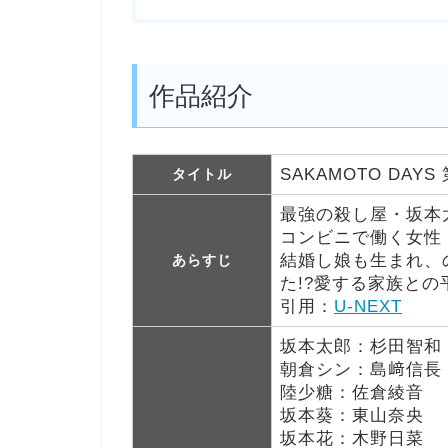
作品紹介
SAKAMOTO DAY
タイトル
最強の殺し屋・坂本
コンビニで働く女性
結婚し娘も生まれ、
あらすじ
た!?愛する家族と
引用：
U-NEXT
坂本太郎：杉田智和
朝倉シン：島﨑信長
陸少糖：佐倉綾音
坂本葵：東山奈央
坂本花：木野日菜