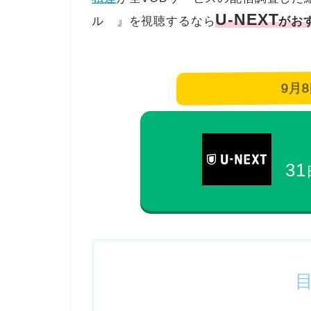
U-NEXT
ル 』を視聴するなら
がお
9月
31