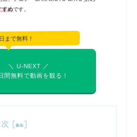
すすめ
です。
8日まで無料！
＼ U-NEXT ／
日間無料で
動画を観る！
目次
[
]
表示