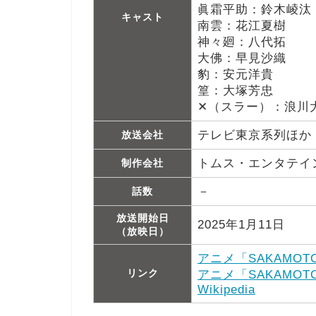
眞霜平助：鈴木崚汰
キャスト
南雲：花江夏樹
神々廻：八代拓
大佛：早見沙織
豹：安元洋貴
篁：大塚芳忠
✕（スラー）：浪川
テレビ東京系列ほか
放送会社
トムス・エンタテイ
制作会社
－
話数
放送開始日
2025年1月11日
（放映日）
アニメ「SAKAMOT
リンク
アニメ「SAKAMOT
Wikipedia