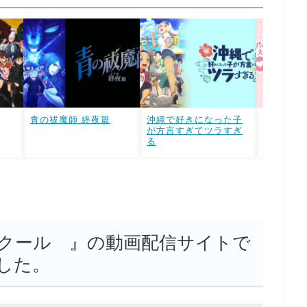
青の祓魔師 終夜篇
沖縄で好きになった子
君のこと
が方言すぎてツラすぎ
好きな10
る
期
S 第1クール 』の動画配信サイトで
した。