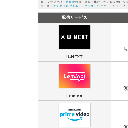
本コンテンツは、
私達が
独自に調査・比較した内容を元に作
さまが
「今すぐ視聴できる」ことをポリシー
として公平・公
配信サービス
U-NEXT
Lemino