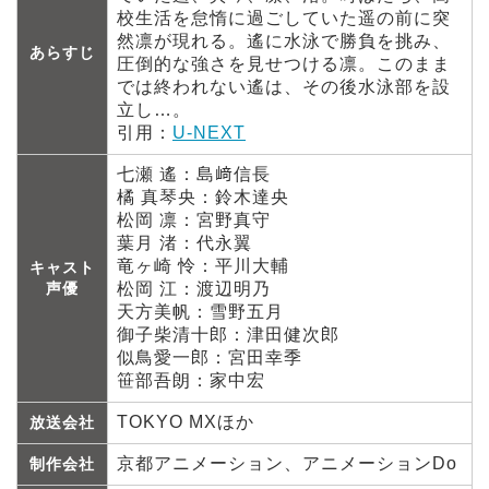
校生活を怠惰に過ごしていた遥の前に突
然凛が現れる。遙に水泳で勝負を挑み、
あらすじ
圧倒的な強さを見せつける凛。このまま
では終われない遙は、その後水泳部を設
立し…。
引用：
U-NEXT
七瀬 遙：島﨑信長
橘 真琴央：鈴木達央
松岡 凛：宮野真守
葉月 渚：代永翼
竜ヶ崎 怜：平川大輔
キャスト
声優
松岡 江：渡辺明乃
天方美帆：雪野五月
御子柴清十郎：津田健次郎
似鳥愛一郎：宮田幸季
笹部吾朗：家中宏
TOKYO MXほか
放送会社
京都アニメーション、アニメーションDo
制作会社