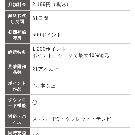
2,189円（税込）
月額料金
無料お試
31日間
し期間
初回登録
600ポイント
特典
1,200ポイント
継続特典
ポイントチャージで最大40%還元
見放題作
21万本以上
品数
ポイント
2万本以上
作品
ダウンロ
◯
ード機能
対応デバ
スマホ・PC・タブレット・テレビ
イス
同時視聴