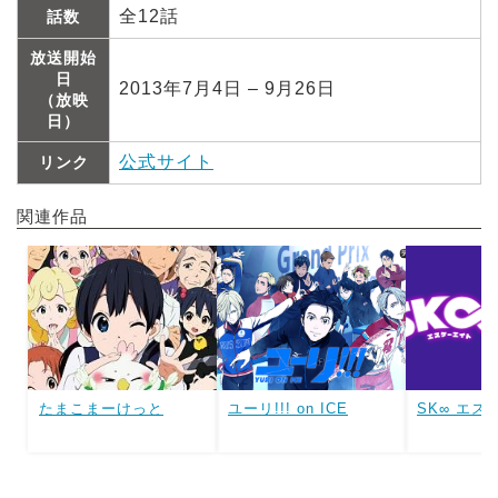
全12話
話数
放送開始
日
2013年7月4日 – 9月26日
（放映
日）
公式サイト
リンク
関連作品
たまこまーけっと
ユーリ!!! on ICE
SK∞ エス