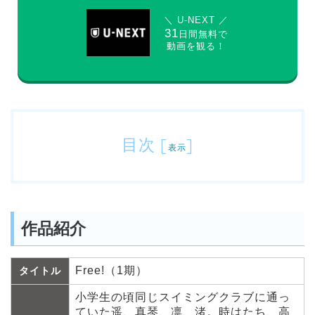
＼ U-NEXT ／
31
日間無料で
動画を観る！
目次
[
]
表示
作品紹介
Free!（1期）
タイトル
小学生の頃同じスイミングクラブに通っ
ていた遥、真琴、凛、渚。時はたち、高