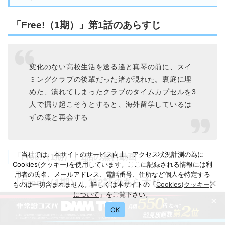
「Free!（1期）」第1話のあらすじ
変化のない高校生活を送る遙と真琴の前に、スイ
ミングクラブの後輩だった渚が現れた。裏庭に埋
めた、潰れてしまったクラブのタイムカプセルを3
人で掘り起こそうとすると、海外留学しているは
ずの凛と再会する
当社では、本サイトのサービス向上、アクセス状況計測の為に
「Free!（1期）」1話の無料動画
Cookies(クッキー)を使用しています。ここに記録される情報には利
用者の氏名、メールアドレス、電話番号、住所など個人を特定する
「Free!（1期）」第2話のあらすじ
ものは一切含まれません。詳しくは本サイトの「
Cookies(クッキー)
について
」をご覧下さい。
×
OK
真琴と渚は、遙と凛の一歩も譲らない勝負を固唾