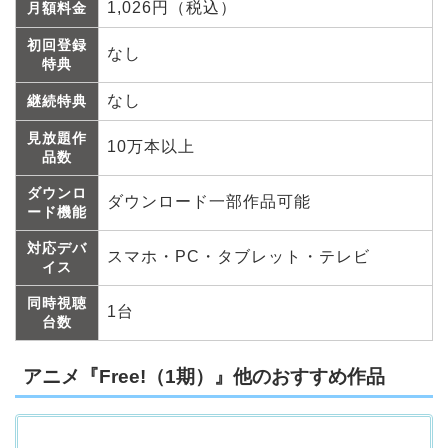
1,026円（税込）
月額料金
初回登録
なし
特典
なし
継続特典
見放題作
10万本以上
品数
ダウンロ
ダウンロード一部作品可能
ード機能
対応デバ
スマホ・PC・タブレット・テレビ
イス
同時視聴
1台
台数
アニメ『Free!（1期）』他のおすすめ作品