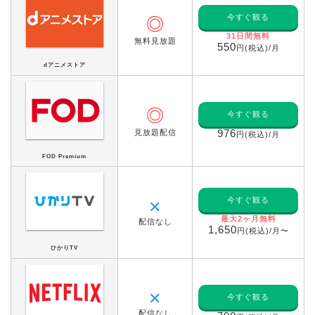
今すぐ観る
◎
31日間無料
無料見放題
550
円(税込)/月
dアニメストア
◎
今すぐ観る
見放題配信
976
円(税込)/月
FOD Premium
今すぐ観る
✕
最大2ヶ月無料
配信なし
1,650
円(税込)/月〜
ひかりTV
✕
今すぐ観る
配信なし