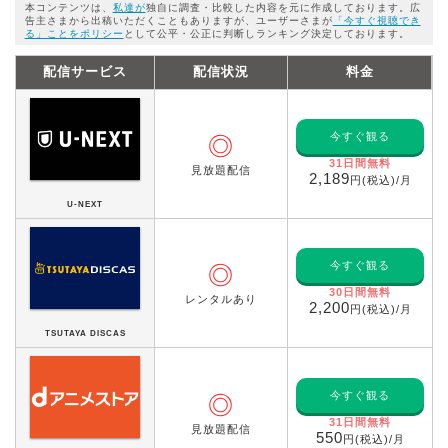
本コンテンツは、
私達が
独自に調査・比較した内容を元に作成しております。広
告主さまから出稿いただくこともありますが、ユーザーさまが
「今すぐ視聴でき
る」ことをポリシー
として公平・公正に判断しランキング決定しております。
配信サービス
配信状況
料金
今すぐ観る
◎
31日間無料
見放題配信
2,189
円(税込)/月
U-NEXT
今すぐ観る
◎
30日間無料
レンタルあり
2,200
円(税込)/月
TSUTAYA DISCAS
今すぐ観る
◎
31日間無料
見放題配信
550
円(税込)/月