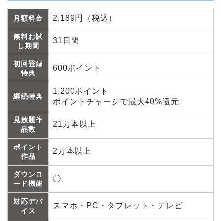
2,189円（税込）
月額料金
無料お試
31日間
し期間
初回登録
600ポイント
特典
1,200ポイント
継続特典
ポイントチャージで最大40%還元
見放題作
21万本以上
品数
ポイント
2万本以上
作品
ダウンロ
◯
ード機能
対応デバ
スマホ・PC・タブレット・テレビ
イス