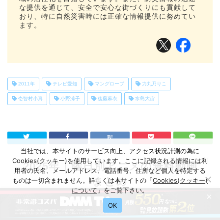
な提供を通じて、安全で安心な街づくりにも貢献して
おり、特に自然災害時には正確な情報提供に努めてい
ます。
2011年
テレビ愛知
マングローブ
力丸乃りこ
壱智村小真
小野涼子
後藤麻衣
水島大宙
当社では、本サイトのサービス向上、アクセス状況計測の為に
Cookies(クッキー)を使用しています。ここに記録される情報には利
2025年｜曜日別アニメの無料動画
用者の氏名、メールアドレス、電話番号、住所など個人を特定する
まとめ
ものは一切含まれません。詳しくは本サイトの「
Cookies(クッキー)
について
」をご覧下さい。
×
横にスクロールできます
OK