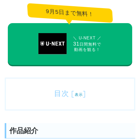
9月5日まで無料！
＼ U-NEXT ／
31
日間無料で
動画を観る！
目次
[
]
表示
作品紹介