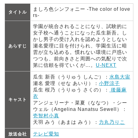
ましろ色シンフォニー -The color of love
タイトル
rs-
学園が統合されることになり、試験的に
女子校へ通うことになった瓜生新吾。し
かし男子の受け入れを認めようとしない
瀬名愛理に目を付けられ、学園生活に暗
あらすじ
雲が立ち込める。慣れない環境に戸惑い
つつも、前向きさと周囲への気配りで次
第に信頼を得ていくが…。
U-NEXT
瓜生 新吾（うりゅう しんご）：
水島大宙
瀬名 愛理（せな あいり）：
小野涼子
瓜生 桜乃（うりゅう さくの）：
後藤麻
衣
キャスト
アンジェリーナ・菜夏（ななつ）・シー
ウェル（Angelina Nanatsu Sewell）：
壱智村小真
天羽 みう（あまは みう）：
力丸乃りこ
テレビ愛知
放送会社