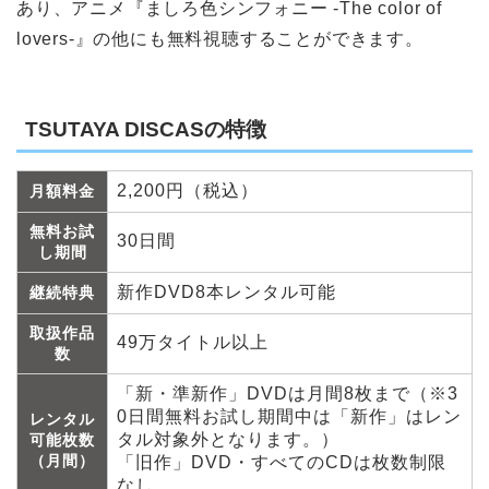
あり、アニメ『ましろ色シンフォニー -The color of
lovers-』の他にも無料視聴することができます。
TSUTAYA DISCASの特徴
2,200円（税込）
月額料金
無料お試
30日間
し期間
新作DVD8本レンタル可能
継続特典
取扱作品
49万タイトル以上
数
「新・準新作」DVDは月間8枚まで（※3
0日間無料お試し期間中は「新作」はレン
レンタル
タル対象外となります。）
可能枚数
（月間）
「旧作」DVD・すべてのCDは枚数制限
なし