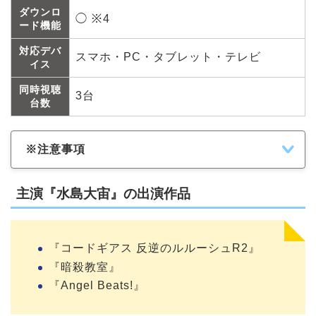
ダウンロ
◯ ※4
ード機能
対応デバ
スマホ・PC・タブレット・テレビ
イス
同時視聴
3台
台数
※注意事項
主演『水島大宙』の出演作品
『コードギアス 反逆のルルーシュR2』
『暗殺教室』
『Angel Beats!』