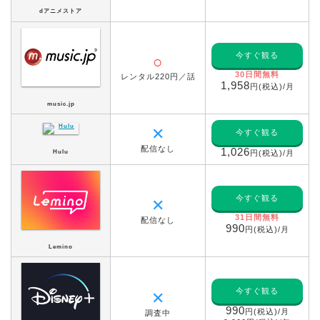
dアニメストア
今すぐ観る
○
30日間無料
レンタル220円／話
1,958
円(税込)/月
music.jp
✕
今すぐ観る
配信なし
1,026
Hulu
円(税込)/月
今すぐ観る
✕
31日間無料
配信なし
990
円(税込)/月
Lemino
今すぐ観る
✕
990
円(税込)/月
調査中