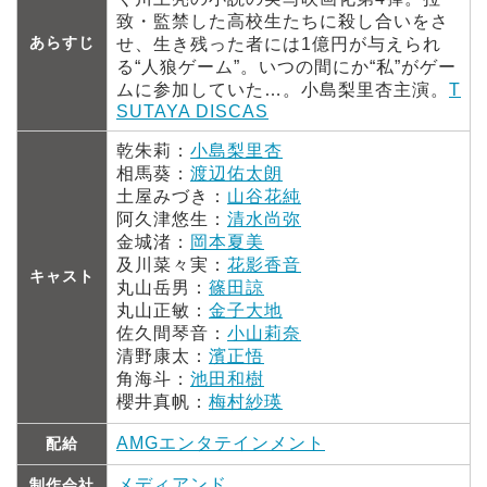
致・監禁した高校生たちに殺し合いをさ
あらすじ
せ、生き残った者には1億円が与えられ
る“人狼ゲーム”。いつの間にか“私”がゲー
ムに参加していた…。小島梨里杏主演。
T
SUTAYA DISCAS
乾朱莉：
小島梨里杏
相馬葵：
渡辺佑太朗
土屋みづき：
山谷花純
阿久津悠生：
清水尚弥
金城渚：
岡本夏美
及川菜々実：
花影香音
キャスト
丸山岳男：
篠田諒
丸山正敏：
金子大地
佐久間琴音：
小山莉奈
清野康太：
濱正悟
角海斗：
池田和樹
櫻井真帆：
梅村紗瑛
AMGエンタテインメント
配給
メディアンド
制作会社