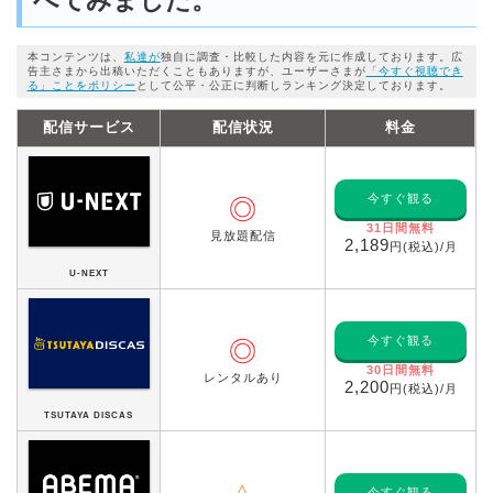
本コンテンツは、
私達が
独自に調査・比較した内容を元に作成しております。広
告主さまから出稿いただくこともありますが、ユーザーさまが
「今すぐ視聴でき
る」ことをポリシー
として公平・公正に判断しランキング決定しております。
配信サービス
配信状況
料金
今すぐ観る
◎
31日間無料
見放題配信
2,189
円(税込)/月
U-NEXT
今すぐ観る
◎
30日間無料
レンタルあり
2,200
円(税込)/月
TSUTAYA DISCAS
今すぐ観る