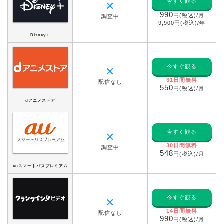
今すぐ観る
✕
990
円(税込)/月
調査中
9,900円(税込)/年
Disney＋
今すぐ観る
✕
31日間無料
配信なし
550
円(税込)/月
dアニメストア
今すぐ観る
✕
30日間無料
調査中
548
円(税込)/月
auスマートパスプレミアム
今すぐ観る
✕
14日間無料
配信なし
990
円(税込)/月