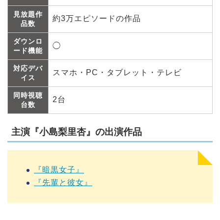
見放題作
約3万エピソードの作品
品数
ダウンロ
◯
ード機能
対応デバ
スマホ・PC・タブレット・テレビ
イス
同時視聴
2台
台数
主演『小島梨里杏』の出演作品
『暗黒女子』
『先輩と彼女』