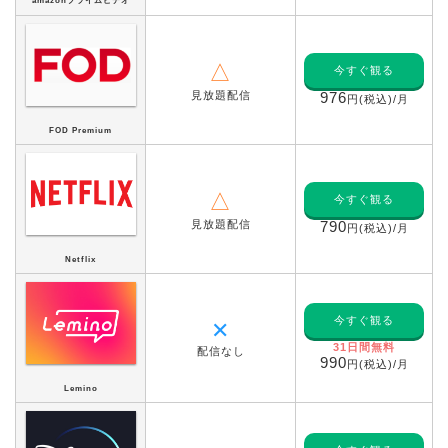
amazonプライムビデオ
△
今すぐ観る
見放題配信
976
円(税込)/月
FOD Premium
△
今すぐ観る
見放題配信
790
円(税込)/月
Netflix
今すぐ観る
✕
31日間無料
配信なし
990
円(税込)/月
Lemino