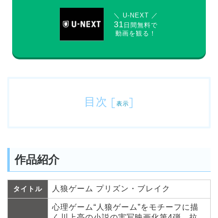
＼ U-NEXT ／
31
日間無料で
動画を観る！
目次
[
]
表示
作品紹介
人狼ゲーム プリズン・ブレイク
タイトル
心理ゲーム“人狼ゲーム”をモチーフに描
く川上亮の小説の実写映画化第4弾。拉