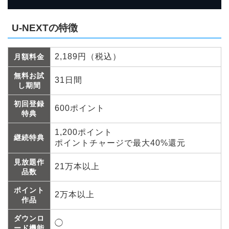
U-NEXTの特徴
2,189円（税込）
月額料金
無料お試
31日間
し期間
初回登録
600ポイント
特典
1,200ポイント
継続特典
ポイントチャージで最大40%還元
見放題作
21万本以上
品数
ポイント
2万本以上
作品
ダウンロ
◯
ード機能