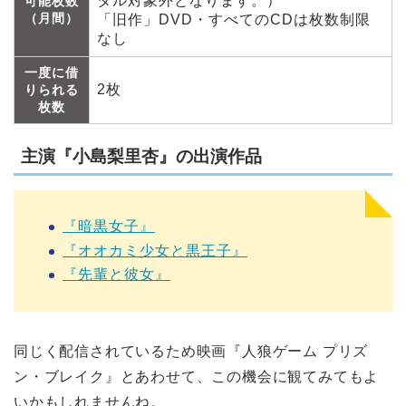
タル対象外となります。）
可能枚数
（月間）
「旧作」DVD・すべてのCDは枚数制限
なし
一度に借
2枚
りられる
枚数
主演『小島梨里杏』の出演作品
『暗黒女子』
『オオカミ少女と黒王子』
『先輩と彼女』
同じく配信されているため映画『人狼ゲーム プリズ
ン・ブレイク』とあわせて、この機会に観てみてもよ
いかもしれませんね。