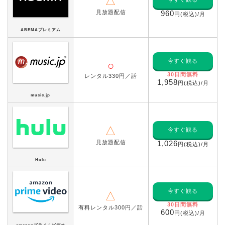
△
見放題配信
960
円(税込)/月
ABEMAプレミアム
今すぐ観る
○
30日間無料
レンタル330円／話
1,958
円(税込)/月
music.jp
△
今すぐ観る
見放題配信
1,026
円(税込)/月
Hulu
今すぐ観る
△
30日間無料
有料レンタル300円／話
600
円(税込)/月