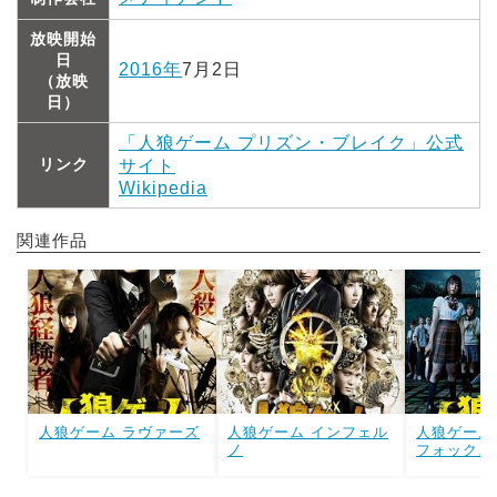
放映開始
日
2016年
7月2日
（放映
日）
「人狼ゲーム プリズン・ブレイク」公式
リンク
サイト
Wikipedia
関連作品
人狼ゲーム ラヴァーズ
人狼ゲーム インフェル
人狼ゲーム
ノ
フォックス