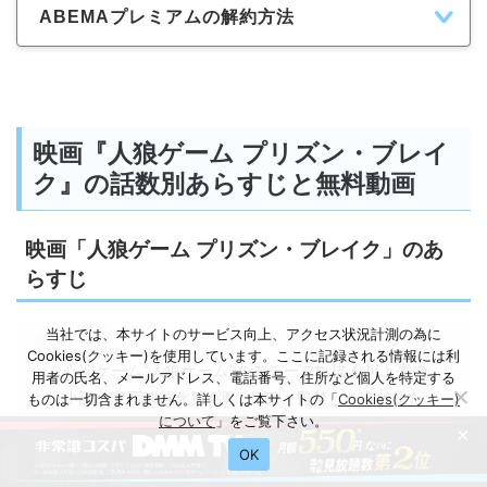
ABEMAプレミアムの解約方法
映画『人狼ゲーム プリズン・ブレイ
ク』の話数別あらすじと無料動画
映画「人狼ゲーム プリズン・ブレイク」のあ
らすじ
当社では、本サイトのサービス向上、アクセス状況計測の為に
Cookies(クッキー)を使用しています。ここに記録される情報には利
心理ゲーム“人狼ゲーム”をモチーフに描く川上亮の
用者の氏名、メールアドレス、電話番号、住所など個人を特定する
小説の実写映画化第4弾。拉致・監禁した高校生た
ものは一切含まれません。詳しくは本サイトの「
Cookies(クッキー)
について
」をご覧下さい。
ちに殺し合いをさせ、生き残った者には1億円が与
×
えられる“人狼ゲーム”。いつの間にか“私”がゲーム
OK
に参加していた…。小島梨里杏主演。