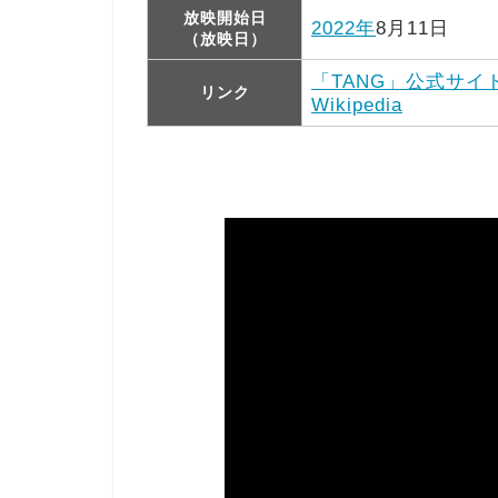
放映開始日
2022年
8月11日
（放映日）
「TANG」公式サイ
リンク
Wikipedia