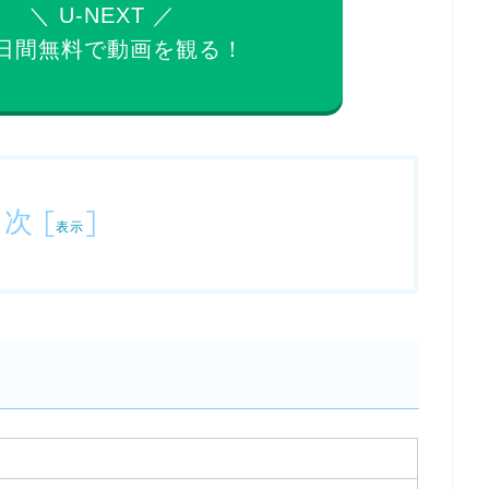
＼ U-NEXT ／
日間無料で
動画を観る！
目次
[
]
表示