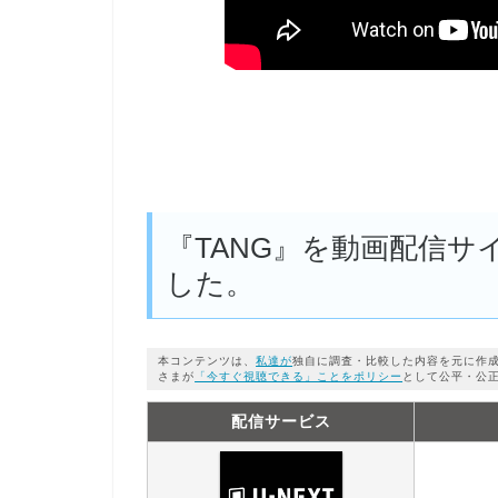
『TANG』を動画配信
した。
本コンテンツは、
私達が
独自に調査・比較した内容を元に作
さまが
「今すぐ視聴できる」ことをポリシー
として公平・公
配信サービス