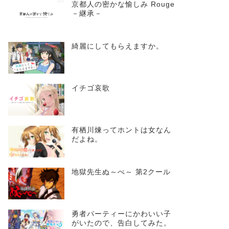
京都人の密かな愉しみ Rouge
－継承－
綺麗にしてもらえますか。
イチゴ哀歌
有栖川煉ってホントは女なん
だよね。
地獄先生ぬ～べ～ 第2クール
勇者パーティーにかわいい子
がいたので、告白してみた。