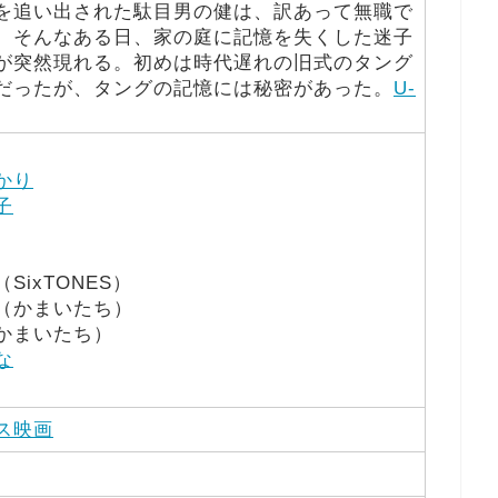
を追い出された駄目男の健は、訳あって無職で
。そんなある日、家の庭に記憶を失くした迷子
が突然現れる。初めは時代遅れの旧式のタング
だったが、タングの記憶には秘密があった。
U-
かり
子
（SixTONES）
（かまいたち）
かまいたち）
な
ス映画