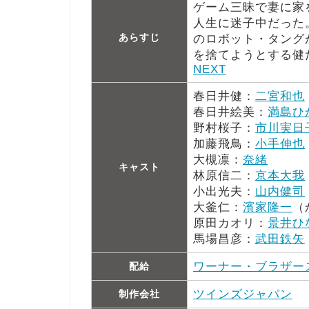
ゲーム三昧で妻に家
人生に迷子中だった
あらすじ
のロボット・タング
を捨てようとする健
NEXT
春日井健：
二宮和也
春日井絵美：
満島ひ
野村桜子：
市川実日
加藤飛鳥：
小手伸也
大槻凛：
奈緒
キャスト
林原信二：
京本大我
小出光夫：
山内健司
大釜仁：
濱家隆一
（
原田カオリ：
景井ひ
馬場昌彦：
武田鉄矢
ワーナー・ブラザー
配給
ツインズジャパン
制作会社