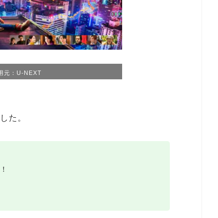
用元：U-NEXT
ました。
！