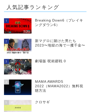
人気記事ランキング
Breaking Down6（ブレイキ
1
ングダウン6）
新マグロに賭けた男たち
2
2023〜地獄の海で一攫千金〜
劇場版 呪術廻戦 0
3
MAMA AWARDS
4
2022（MAMA2022）無料視
聴方法
クロサギ
5