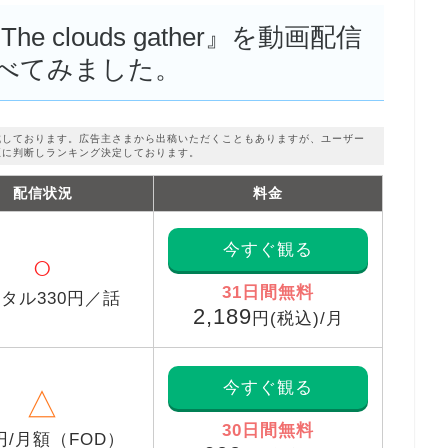
 clouds gather』を動画配信
べてみました。
成しております。広告主さまから出稿いただくこともありますが、ユーザー
正に判断しランキング決定しております。
配信状況
料金
今すぐ観る
○
31日間無料
タル330円／話
2,189
円(税込)/月
今すぐ観る
△
30日間無料
6円/月額（FOD）