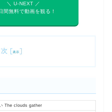
＼ U-NEXT ／
日間無料で
動画を観る！
目次
[
]
表示
e clouds gather