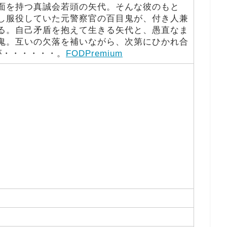
面を持つ真誠会若頭の矢代。そんな彼のもと
し服役していた元警察官の百目鬼が、付き人兼
る。自己矛盾を抱えて生きる矢代と、愚直なま
鬼。互いの欠落を補いながら、次第にひかれ合
が・・・・・・。
FODPremium