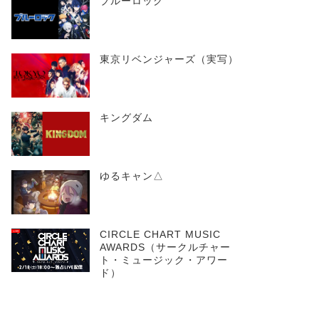
ブルーロック
東京リベンジャーズ（実写）
キングダム
ゆるキャン△
イジ
劇場版 SHIROBAKO
ゴブリンスレイヤー
CIRCLE CHART MUSIC
GOBLIN’S CROWN
AWARDS（サークルチャー
ト・ミュージック・アワー
ド）