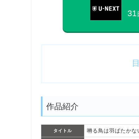
31
作品紹介
囀る鳥は羽ばたかない Th
タイトル