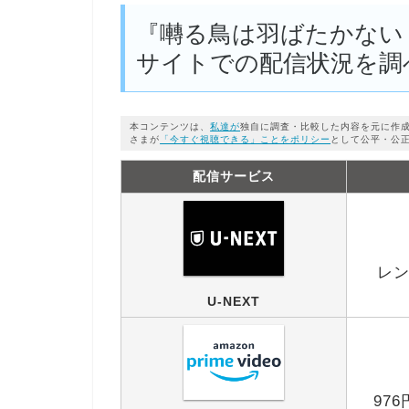
『囀る鳥は羽ばたかない The
サイトでの配信状況を調
本コンテンツは、
私達が
独自に調査・比較した内容を元に作
さまが
「今すぐ視聴できる」ことをポリシー
として公平・公
配信サービス
レン
U-NEXT
97