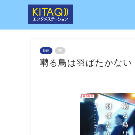
映画
PR
囀る鳥は羽ばたかない The 