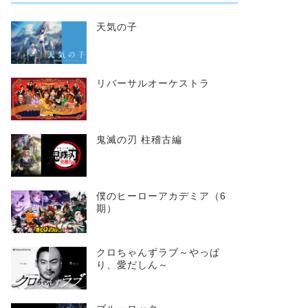
天気の子
リバーサルオーケストラ
鬼滅の刃 柱稽古編
僕のヒーローアカデミア（6
期）
クロちゃんずラブ～やっぱ
り、愛だしん～