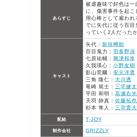
被虐趣味で好色は一
に、傷害事件を起こ
用心棒として雇われ
あらすじ
でに矢代に従う百目
っていく2人だった
矢代：
新垣樽助
百目鬼力：
羽多野渉
七原祐輔：
興津和幸
久我瑛心：
小野友樹
影山莞爾：
安元洋貴
キャスト
三角 隆仁：
大川透
竜崎 篤士：
三宅健太
平田 和明：
高瀬右光
天羽 静真：
佐藤拓也
杉本 隼人：
三宅貴大
T-JOY
配給
GRIZZLY
制作会社