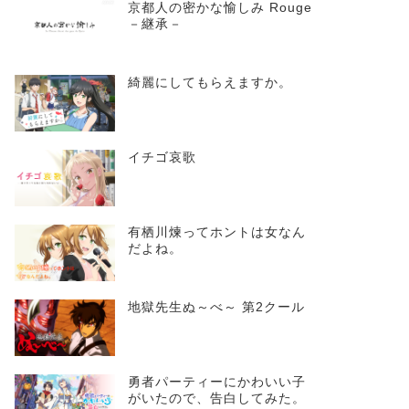
京都人の密かな愉しみ Rouge
－継承－
綺麗にしてもらえますか。
イチゴ哀歌
有栖川煉ってホントは女なん
だよね。
地獄先生ぬ～べ～ 第2クール
勇者パーティーにかわいい子
がいたので、告白してみた。