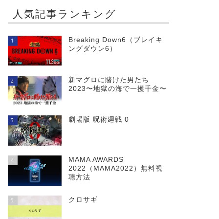
人気記事ランキング
Breaking Down6（ブレイキ
1
ングダウン6）
新マグロに賭けた男たち
2
2023〜地獄の海で一攫千金〜
劇場版 呪術廻戦 0
3
MAMA AWARDS
4
2022（MAMA2022）無料視
聴方法
クロサギ
5