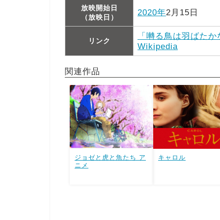
放映開始日
2020年
2月15日
（放映日）
「囀る鳥は羽ばたかない 
リンク
Wikipedia
関連作品
ジョゼと虎と魚たち ア
キャロル
ニメ