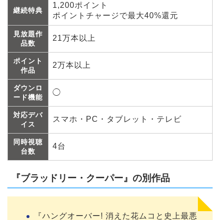
1,200ポイント
継続特典
ポイントチャージで最大40%還元
見放題作
21万本以上
品数
ポイント
2万本以上
作品
ダウンロ
◯
ード機能
対応デバ
スマホ・PC・タブレット・テレビ
イス
同時視聴
4台
台数
『ブラッドリー・クーパー』の別作品
『ハングオーバー! 消えた花ムコと史上最悪