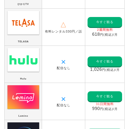
ひかりTV
今すぐ観る
△
2週間無料
有料レンタル330円／話
618
円(税込)/月
TELASA
✕
今すぐ観る
配信なし
1,026
円(税込)/月
Hulu
今すぐ観る
✕
31日間無料
配信なし
990
円(税込)/月
Lemino