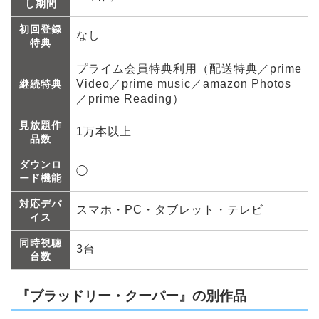
し期間
初回登録
なし
特典
プライム会員特典利用（配送特典／prime
Video／prime music／amazon Photos
継続特典
／prime Reading）
見放題作
1万本以上
品数
ダウンロ
◯
ード機能
対応デバ
スマホ・PC・タブレット・テレビ
イス
同時視聴
3台
台数
『ブラッドリー・クーパー』の別作品