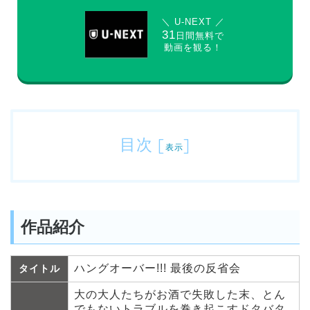
＼ U-NEXT ／
31
日間無料で
動画を観る！
目次
[
]
表示
作品紹介
ハングオーバー!!! 最後の反省会
タイトル
大の大人たちがお酒で失敗した末、とん
でもないトラブルを巻き起こすドタバタ