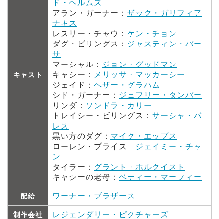
ド・ヘルムズ
アラン・ガーナー：
ザック・ガリフィア
ナキス
レスリー・チャウ：
ケン・チョン
ダグ・ビリングス：
ジャスティン・バー
サ
マーシャル：
ジョン・グッドマン
キャシー：
メリッサ・マッカーシー
キャスト
ジェイド：
ヘザー・グラハム
シド・ガーナー：
ジェフリー・タンバー
リンダ：
ソンドラ・カリー
トレイシー・ビリングス：
サーシャ・バ
レス
黒い方のダグ：
マイク・エップス
ローレン・プライス：
ジェイミー・チャ
ン
タイラー：
グラント・ホルクイスト
キャシーの老母：
ベティー・マーフィー
ワーナー・ブラザース
配給
レジェンダリー・ピクチャーズ
制作会社