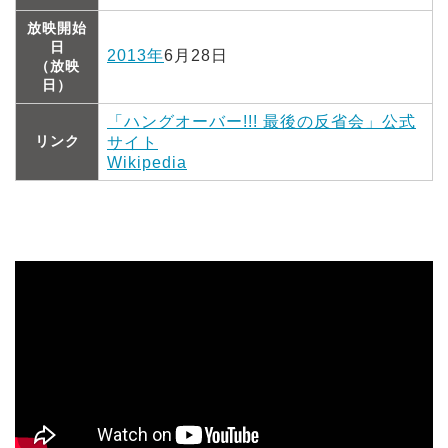
放映開始
日
2013年
6月28日
（放映
日）
「ハングオーバー!!! 最後の反省会」公式
リンク
サイト
Wikipedia