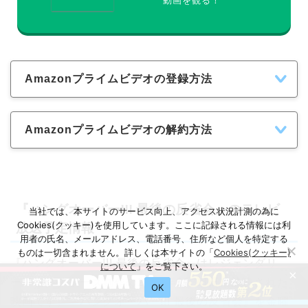
動画を観る！
Amazonプライムビデオの登録方法
Amazonプライムビデオの解約方法
『ハングオーバー!!! 最後の反省会』のテレビ
当社では、本サイトのサービス向上、アクセス状況計測の為に
Cookies(クッキー)を使用しています。ここに記録される情報には利
放送予定情報
用者の氏名、メールアドレス、電話番号、住所など個人を特定する
ものは一切含まれません。詳しくは本サイトの「
Cookies(クッキー)
『ハングオーバー!!! 最後の反省会』はレジェンダリ
について
」をご覧下さい。
×
ー・ピクチャーズ制作の2013年6月28日に放映された
OK
映画です。『ハングオーバー!!! 最後の反省会』を金曜