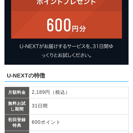
U-NEXTの特徴
2,189円（税込）
月額料金
無料お試
31日間
し期間
初回登録
600ポイント
特典