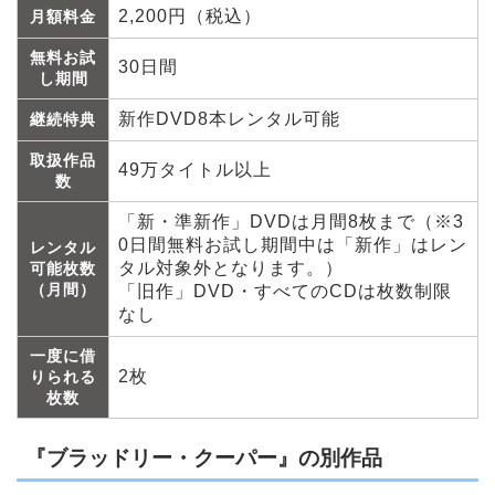
2,200円（税込）
月額料金
無料お試
30日間
し期間
新作DVD8本レンタル可能
継続特典
取扱作品
49万タイトル以上
数
「新・準新作」DVDは月間8枚まで（※3
0日間無料お試し期間中は「新作」はレン
レンタル
タル対象外となります。）
可能枚数
（月間）
「旧作」DVD・すべてのCDは枚数制限
なし
一度に借
2枚
りられる
枚数
『ブラッドリー・クーパー』の別作品