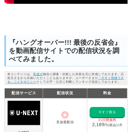
『ハングオーバー!!! 最後の反省会』
を動画配信サイトでの配信状況を調
べてみました。
本コンテンツは、
私達が
独自に調査・比較した内容を元に作成しております。広
告主さまから出稿いただくこともありますが、ユーザーさまが
「今すぐ視聴でき
る」ことをポリシー
として公平・公正に判断しランキング決定しております。
配信サービス
配信状況
料金
今すぐ観る
◎
31日間無料
見放題配信
2,189
円(税込)/月