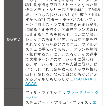
騒動劇を描き空前の大ヒットとなった痛
快コメディ・シリーズの第3弾にして完結
編。いつものおバカ3人組が、彼らと因縁
浅からぬ“ミスター・チャウ”のせいでギ
ャング同士のトラブルに巻き込まれ窮地
に陥るさまを描く。問題児アランの奇行
は止まるところを知らず、ついに父親が
あらすじ
ショックのあまり他界。もはや面倒を見
きれなくなった義兄のダグは、フィルと
ステュに手伝ってもらい、アランを施設
へ収容することに。ところが、その道中
で大物ギャングのマーシャルに襲われ
る。マーシャルはダグを人質に取り、助
けてほしければ金を盗んだチャウを捜し
出せと命じる。なんで自分たちがといぶ
かるフィルたちだったが…
TSUTAYA DI
SCAS
フィル・ウィネック ：
ブラッドリー・ク
ーパー
スチュアート・”スチュ”・プライス：
エ