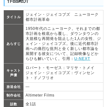
作品紹介
ジェイン・ジェイコブズ ニューヨーク
タイトル
都市計画革命
1950年代のニューヨーク。それまでの都
市計画を根底から覆し、ダウンタウンの
大規模な再開発を阻止した1人の女性、ジ
ェイン・ジェイコブズ。後に近代都市計
あらすじ
画への痛烈な批判と全く新しい都市論を
展開する彼女について、記録映像などか
らひも解いていく。引用：
U-NEXT
ロバート・モーゼス：マリサ・トメイ
キャスト
ジェイン・ジェイコブズ：ヴィンセン
声優
ト・ドノフリオ
―
放送会社
Altimeter Films
制作会社
全1話
話数