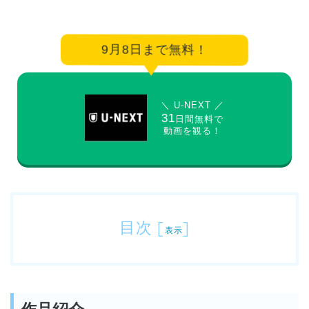
9月8日まで無料！
＼ U-NEXT ／
31
日間無料で
動画を観る！
目次
[
]
表示