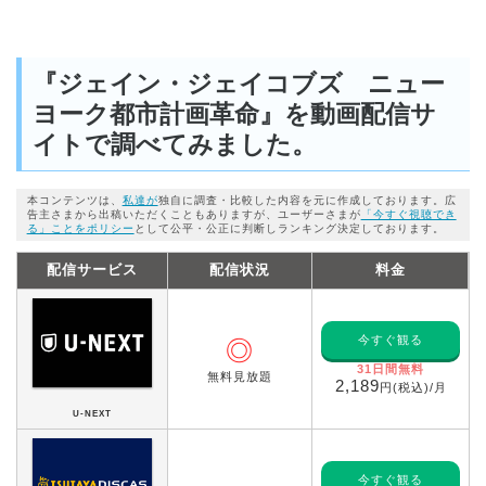
『ジェイン・ジェイコブズ ニュー
ヨーク都市計画革命』を動画配信サ
イトで調べてみました。
本コンテンツは、
私達が
独自に調査・比較した内容を元に作成しております。広
告主さまから出稿いただくこともありますが、ユーザーさまが
「今すぐ視聴でき
る」ことをポリシー
として公平・公正に判断しランキング決定しております。
配信サービス
配信状況
料金
今すぐ観る
◎
31日間無料
無料見放題
2,189
円(税込)/月
U-NEXT
今すぐ観る