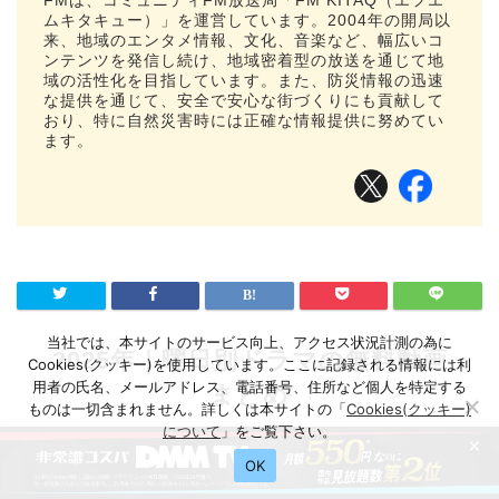
FMは、コミュニティFM放送局「FM KITAQ（エフエ
ムキタキュー）」を運営しています。2004年の開局以
来、地域のエンタメ情報、文化、音楽など、幅広いコ
ンテンツを発信し続け、地域密着型の放送を通じて地
域の活性化を目指しています。また、防災情報の迅速
な提供を通じて、安全で安心な街づくりにも貢献して
おり、特に自然災害時には正確な情報提供に努めてい
ます。
当社では、本サイトのサービス向上、アクセス状況計測の為に
2025年｜曜日別ドラマの無料動画
Cookies(クッキー)を使用しています。ここに記録される情報には利
用者の氏名、メールアドレス、電話番号、住所など個人を特定する
まとめ
ものは一切含まれません。詳しくは本サイトの「
Cookies(クッキー)
について
」をご覧下さい。
横にスクロールできます
×
OK