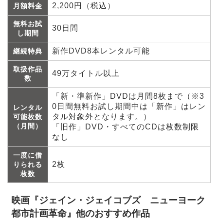
2,200円（税込）
月額料金
無料お試
30日間
し期間
新作DVD8本レンタル可能
継続特典
取扱作品
49万タイトル以上
数
「新・準新作」DVDは月間8枚まで（※3
0日間無料お試し期間中は「新作」はレン
レンタル
タル対象外となります。）
可能枚数
（月間）
「旧作」DVD・すべてのCDは枚数制限
なし
一度に借
2枚
りられる
枚数
映画『ジェイン・ジェイコブズ ニューヨーク
都市計画革命』他のおすすめ作品