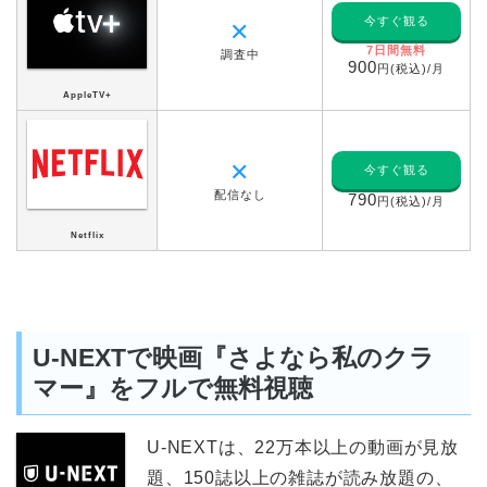
今すぐ観る
✕
7日間無料
調査中
900
円(税込)/月
AppleTV+
✕
今すぐ観る
配信なし
790
円(税込)/月
Netflix
U-NEXTで映画『さよなら私のクラ
マー』をフルで無料視聴
U-NEXTは、22万本以上の動画が見放
題、150誌以上の雑誌が読み放題の、