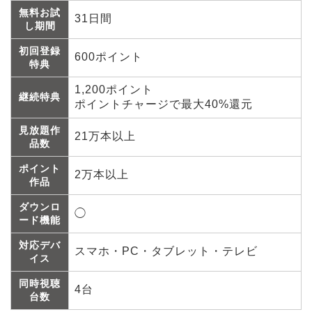
無料お試
31日間
し期間
初回登録
600ポイント
特典
1,200ポイント
継続特典
ポイントチャージで最大40%還元
見放題作
21万本以上
品数
ポイント
2万本以上
作品
ダウンロ
◯
ード機能
対応デバ
スマホ・PC・タブレット・テレビ
イス
同時視聴
4台
台数