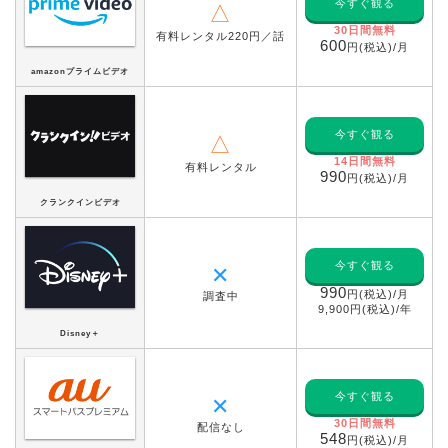
今すぐ観る
△
30日間無料
有料レンタル220円／話
600
円(税込)/月
amazonプライムビデオ
今すぐ観る
△
14日間無料
有料レンタル
990
円(税込)/月
クランクインビデオ
今すぐ観る
✕
990
円(税込)/月
調査中
9,900円(税込)/年
Disney＋
今すぐ観る
✕
30日間無料
配信なし
548
円(税込)/月