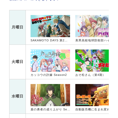
月曜日
SAKAMOTO DAYS 第2クール
美男高校地球防衛部ハイカラ！
火曜日
カッコウの許嫁 Season2
おそ松さん（第4期）
水曜日
盾の勇者の成り上がり Season 4
自動販売機に生まれ変わった俺は迷宮を彷徨う 2nd season