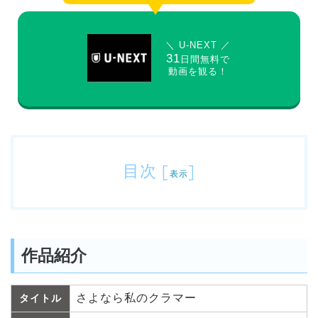
＼ U-NEXT ／
31
日間無料で
動画を観る！
目次
[
]
表示
作品紹介
さよなら私のクラマー
タイトル