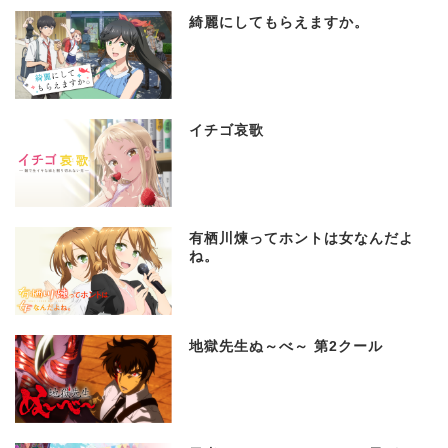
綺麗にしてもらえますか。
イチゴ哀歌
有栖川煉ってホントは女なんだよ
ね。
地獄先生ぬ～べ～ 第2クール