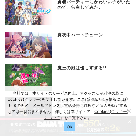
勇者パーティーにかわいい子がいた
ので、告白してみた。
真夜中ハートチューン
魔王の娘は優しすぎる!!
当社では、本サイトのサービス向上、アクセス状況計測の為に
Cookies(クッキー)を使用しています。ここに記録される情報には利
貴族転生 ～恵まれた生まれから最
用者の氏名、メールアドレス、電話番号、住所など個人を特定する
強の力を得る～
ものは一切含まれません。詳しくは本サイトの「
Cookies(クッキー)
について
」をご覧下さい。
×
OK
29歳独身中堅冒険者の日常