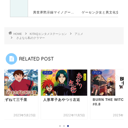
異世界黙示録マイノグーラ～破滅の文明で始める世界征服～
ゲーセン少女と異文化交流
HOME
KITAQエンタメステーション
アニメ
さよなら私のクラマー
RELATED POST
メ
アニメ
アニメ
をたずねて三千里
人形草子あやつり左近
BURN THE WITCH
#0.8
2023年5月23日
2022年11月5日
2023年1