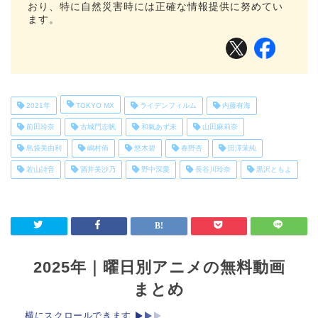
おり、特に自然災害時には正確な情報提供に努めてい
ます。
2021年
TOKYO MX
ライデンフィルム
内藤有海
前田玲奈
古城門志帆
和氣あず未
山田麻莉奈
島袋美由利
嶋村侑
悠木碧
春野杏
田澤茉純
若山詩音
酒井美沙乃
野中深愛
長谷川玲奈
黒沢ともよ
2025年｜曜日別アニメの無料動画
まとめ
横にスクロールできます