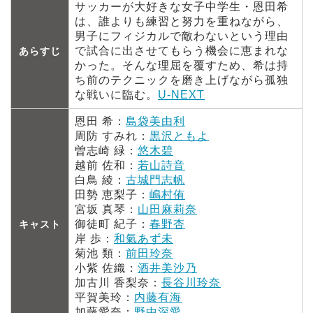
サッカーが大好きな女子中学生・恩田希
は、誰よりも練習と努力を重ねながら、
男子にフィジカルで敵わないという理由
で試合に出させてもらう機会に恵まれな
あらすじ
かった。そんな理屈を覆すため、希は持
ち前のテクニックを磨き上げながら孤独
な戦いに臨む。
U-NEXT
恩田 希：
島袋美由利
周防 すみれ：
黒沢ともよ
曽志崎 緑：
悠木碧
越前 佐和：
若山詩音
白鳥 綾：
古城門志帆
田勢 恵梨子：
嶋村侑
宮坂 真琴：
山田麻莉奈
御徒町 紀子：
春野杏
キャスト
岸 歩：
和氣あず未
菊池 類：
前田玲奈
小紫 佐織：
酒井美沙乃
加古川 香梨奈：
長谷川玲奈
平賀美玲：
内藤有海
加藤愛奈：
野中深愛