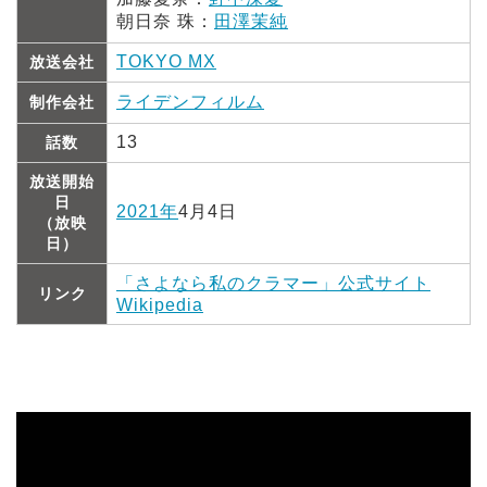
朝日奈 珠：
田澤茉純
TOKYO MX
放送会社
ライデンフィルム
制作会社
13
話数
放送開始
日
2021年
4月4日
（放映
日）
「さよなら私のクラマー」公式サイト
リンク
Wikipedia