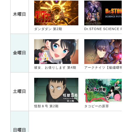
木曜日
ダンダダン 第2期
Dr.STONE SCIENCE FUTURE 第2クール
金曜日
彼女、お借りします 第4期
アークナイツ【焔燼曙明/RISE FROM EMBER】
土曜日
怪獣８号 第2期
タコピーの原罪
日曜日