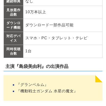
なし
継続特典
見放題作
10万本以上
品数
ダウンロ
ダウンロード一部作品可能
ード機能
対応デバ
スマホ・PC・タブレット・テレビ
イス
同時視聴
1台
台数
主演『島袋美由利』の出演作品
『グランベルム』
『機動戦士ガンダム 水星の魔女』