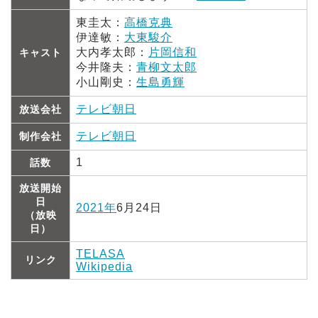
東圭太：
高橋克典
伊達敏：
大東駿介
大内孝太郎：
片岡信和
キャスト
今井隆夫：
青柳文太郎
小山剛史：
生島勇輝
テレビ朝日
放送会社
テレビ朝日
制作会社
1
話数
放送開始
日
2021年
6月24日
（放映
日）
TELASA
リンク
Wikipedia