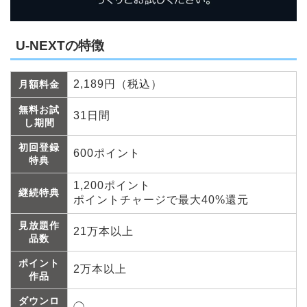
U-NEXTの特徴
2,189円（税込）
月額料金
無料お試
31日間
し期間
初回登録
600ポイント
特典
1,200ポイント
継続特典
ポイントチャージで最大40%還元
見放題作
21万本以上
品数
ポイント
2万本以上
作品
ダウンロ