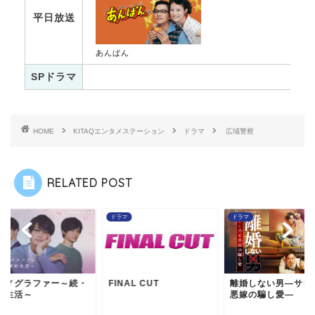
平日放送
あんぱん
SPドラマ
HOME
KITAQエンタメステーション
ドラマ
広域警察
RELATED POST
マ
ドラマ
ドラマ
ルノグラファー～続・
FINAL CUT
離婚しない男―サレ
的生活～
悪嫁の騙し愛―