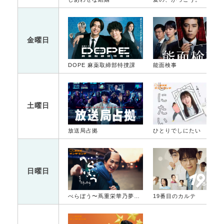
金曜日
DOPE 麻薬取締部特捜課
能面検事
土曜日
放送局占拠
ひとりでしにたい
日曜日
べらぼう〜蔦重栄華乃夢噺〜
19番目のカルテ