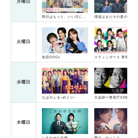
月曜日
明日はもっと、いい日になる
僕達はまだその星の校則を知ら
火曜日
初恋DOGs
スティンガース 警視
水曜日
ちはやふる−めぐり−
大追跡〜警視庁SSBC強行犯係〜
木曜日
しあわせな結婚
愛の、がっこう。