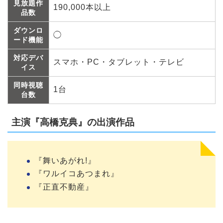
見放題作
190,000本以上
品数
ダウンロ
◯
ード機能
対応デバ
スマホ・PC・タブレット・テレビ
イス
同時視聴
1台
台数
主演『高橋克典』の出演作品
『舞いあがれ!』
『ワルイコあつまれ』
『正直不動産』