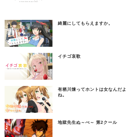
綺麗にしてもらえますか。
イチゴ哀歌
有栖川煉ってホントは女なんだよ
ね。
地獄先生ぬ～べ～ 第2クール