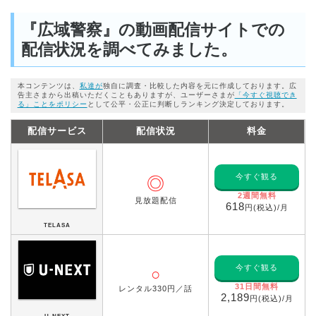
『広域警察』の動画配信サイトでの
配信状況を調べてみました。
本コンテンツは、
私達が
独自に調査・比較した内容を元に作成しております。広
告主さまから出稿いただくこともありますが、ユーザーさまが
「今すぐ視聴でき
る」ことをポリシー
として公平・公正に判断しランキング決定しております。
配信サービス
配信状況
料金
今すぐ観る
◎
2週間無料
見放題配信
618
円(税込)/月
TELASA
今すぐ観る
○
31日間無料
レンタル330円／話
2,189
円(税込)/月