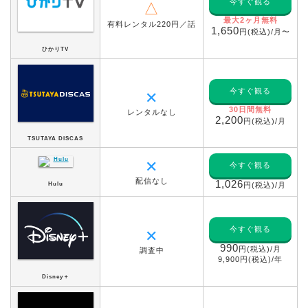
今すぐ観る
△
最大2ヶ月無料
有料レンタル220円／話
1,650
円(税込)/月〜
ひかりTV
今すぐ観る
✕
30日間無料
レンタルなし
2,200
円(税込)/月
TSUTAYA DISCAS
✕
今すぐ観る
配信なし
1,026
Hulu
円(税込)/月
今すぐ観る
✕
990
円(税込)/月
調査中
9,900円(税込)/年
Disney＋