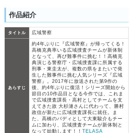
作品紹介
広域警察
タイトル
約4年ぶりに『広域警察』が帰ってくる！
高橋克典率いる広域捜査チームが新体制
となって、再び難事件に挑む！！高橋克
典演じる警察庁・広域捜査課に所属する
刑事・東圭太が、複数の県をまたいで発
生した難事件に挑む人気シリーズ『広域
警察』。2017年に放送された第9作の
後、約4年ぶりに復活！シリーズ開始から
あらすじ
節目の10作品目となる今作では、これま
で広域捜査課長・高村としてチームを支
えてきた故 大杉漣さんに代わって、勝村
政信が新たに広域捜査課長に就任。ま
た、高橋のバディとして大東駿介もチー
ムに加わり、広域捜査チームが新体制と
なって始動します！！
TELASA