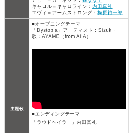
アビー＝ガーネット：
森なな子
キャロル＝キャロライン：
内田真礼
エヴィ＝アームストロング：
梅原裕一郎
■オープニングテーマ
「Dystopia」アーティスト：Sizuk・
歌：AYAME（from AliA）
主題歌
■エンディングテーマ
「ラウドヘイラー」内田真礼