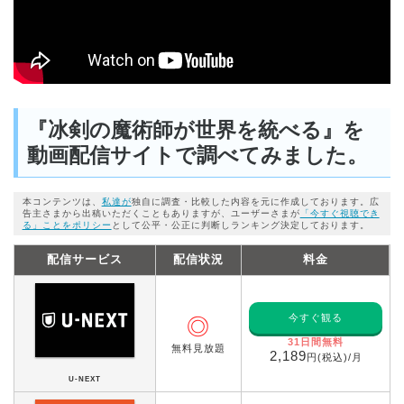
『冰剣の魔術師が世界を統べる』を
動画配信サイトで調べてみました。
本コンテンツは、
私達が
独自に調査・比較した内容を元に作成しております。広
告主さまから出稿いただくこともありますが、ユーザーさまが
「今すぐ視聴でき
る」ことをポリシー
として公平・公正に判断しランキング決定しております。
配信サービス
配信状況
料金
今すぐ観る
◎
31日間無料
無料見放題
2,189
円(税込)/月
U-NEXT