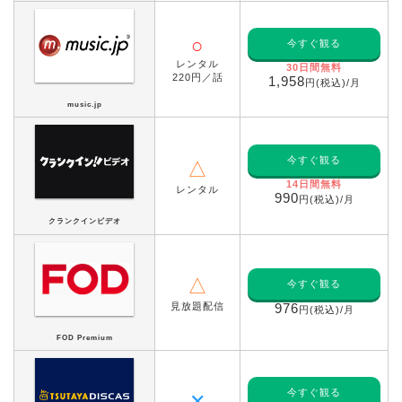
○
今すぐ観る
レンタル
30日間無料
220円／話
1,958
円(税込)/月
music.jp
今すぐ観る
△
14日間無料
レンタル
990
円(税込)/月
クランクインビデオ
△
今すぐ観る
見放題配信
976
円(税込)/月
FOD Premium
今すぐ観る
✕