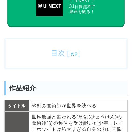
＼ U-NEXT ／
31
日間無料で
動画を観る！
目次
[
]
表示
作品紹介
冰剣の魔術師が世界を統べる
タイトル
世界最強と謳われる“冰剣(ひょうけん)の
魔術師”その称号を受け継いだ少年・レイ
＝ホワイトは強大すぎる自身の力に苦悩