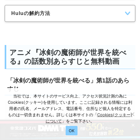
Huluの解約方法
アニメ『冰剣の魔術師が世界を統べ
る』の話数別あらすじと無料動画
「冰剣の魔術師が世界を統べる」第1話のあら
すじ
当社では、本サイトのサービス向上、アクセス状況計測の為に
Cookies(クッキー)を使用しています。ここに記録される情報には利
用者の氏名、メールアドレス、電話番号、住所など個人を特定する
ものは一切含まれません。詳しくは本サイトの「
Cookies(クッキー)
世界最強と謳われる“冰剣の魔術師”の称号を受け継
について
」をご覧下さい。
いだレイ＝ホワイト。3年前、心に深い傷を負い、
×
OK
戦場を去った彼は正体を隠してアーノルド魔術学
院に入学する。だが、学院唯一の一般家庭出身