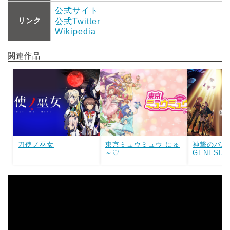
公式サイト
リンク
公式Twitter
Wikipedia
関連作品
刀使ノ巫女
東京ミュウミュウ にゅ
神撃のバハ
～♡
GENESI