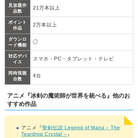
見放題作
21万本以上
品数
ポイント
2万本以上
作品
ダウンロ
◯
ード機能
対応デバ
スマホ・PC・タブレット・テレビ
イス
同時視聴
4台
台数
アニメ『冰剣の魔術師が世界を統べる』他のお
すすめ作品
アニメ『
聖剣伝説 Legend of Mana – The
Teardrop Crystal –
』