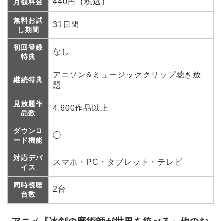
440円（税込）
月額料金
無料お試
31日間
し期間
初回登録
なし
特典
アニソン&ミュージッククリップ聴き放
継続特典
題
見放題作
4,600作品以上
品数
ダウンロ
◯
ード機能
対応デバ
スマホ・PC・タブレット・テレビ
イス
同時視聴
2台
台数