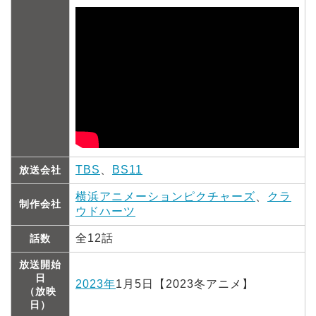
TBS
、
BS11
放送会社
横浜アニメーションピクチャーズ
、
クラ
制作会社
ウドハーツ
全12話
話数
放送開始
日
2023年
1月5日【2023冬アニメ】
（放映
日）