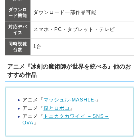
ダウンロ
ダウンロード一部作品可能
ード機能
対応デバ
スマホ・PC・タブレット・テレビ
イス
同時視聴
1台
台数
アニメ『冰剣の魔術師が世界を統べる』他のお
すすめ作品
アニメ『
マッシュル-MASHLE-
』
アニメ『
僕とロボコ
』
アニメ『
トニカクカワイイ ～SNS～
OVA
』