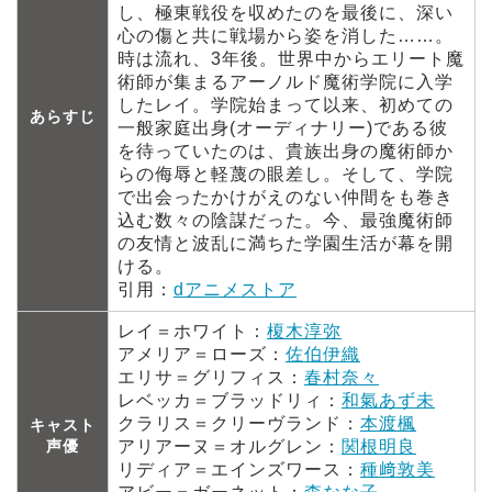
し、極東戦役を収めたのを最後に、深い
心の傷と共に戦場から姿を消した……。
時は流れ、3年後。世界中からエリート魔
術師が集まるアーノルド魔術学院に入学
したレイ。学院始まって以来、初めての
あらすじ
一般家庭出身(オーディナリー)である彼
を待っていたのは、貴族出身の魔術師か
らの侮辱と軽蔑の眼差し。そして、学院
で出会ったかけがえのない仲間をも巻き
込む数々の陰謀だった。今、最強魔術師
の友情と波乱に満ちた学園生活が幕を開
ける。
引用：
dアニメストア
レイ＝ホワイト：
榎木淳弥
アメリア＝ローズ：
佐伯伊織
エリサ＝グリフィス：
春村奈々
レベッカ＝ブラッドリィ：
和氣あず未
クラリス＝クリーヴランド：
本渡楓
キャスト
声優
アリアーヌ＝オルグレン：
関根明良
リディア＝エインズワース：
種﨑敦美