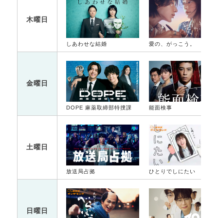
木曜日
しあわせな結婚
愛の、がっこう。
金曜日
DOPE 麻薬取締部特捜課
能面検事
土曜日
放送局占拠
ひとりでしにたい
日曜日