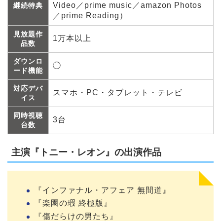
Video／prime music／amazon Photos
継続特典
／prime Reading）
見放題作
1万本以上
品数
ダウンロ
◯
ード機能
対応デバ
スマホ・PC・タブレット・テレビ
イス
同時視聴
3台
台数
主演『トニー・レオン』の出演作品
『インファナル・アフェア 無間道』
『楽園の瑕 終極版』
『傷だらけの男たち』