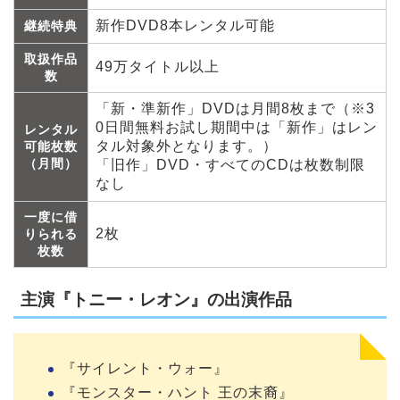
新作DVD8本レンタル可能
継続特典
取扱作品
49万タイトル以上
数
「新・準新作」DVDは月間8枚まで（※3
0日間無料お試し期間中は「新作」はレン
レンタル
タル対象外となります。）
可能枚数
（月間）
「旧作」DVD・すべてのCDは枚数制限
なし
一度に借
2枚
りられる
枚数
主演『トニー・レオン』の出演作品
『サイレント・ウォー』
『モンスター・ハント 王の末裔』