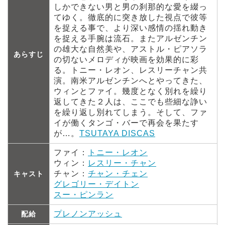
しかできない男と男の刹那的な愛を綴っ
てゆく。徹底的に突き放した視点で彼等
を捉える事で、より深い感情の揺れ動き
を捉える手腕は流石。またアルゼンチン
の雄大な自然美や、アストル・ピアソラ
あらすじ
の切ないメロディが映画を効果的に彩
る。トニー・レオン、レスリーチャン共
演。南米アルゼンチンへとやってきた、
ウィンとファイ。幾度となく別れを繰り
返してきた２人は、ここでも些細な諍い
を繰り返し別れてしまう。そして、ファ
イが働くタンゴ・バーで再会を果たす
が…。
TSUTAYA DISCAS
ファイ：
トニー・レオン
ウィン：
レスリー・チャン
チャン：
チャン・チェン
キャスト
グレゴリー・デイトン
スー・ピンラン
プレノンアッシュ
配給