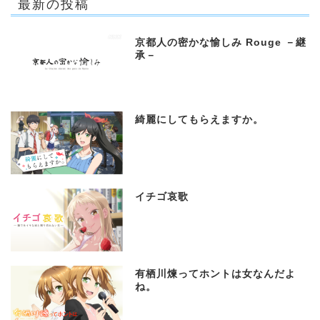
最新の投稿
京都人の密かな愉しみ Rouge －継
承－
綺麗にしてもらえますか。
イチゴ哀歌
有栖川煉ってホントは女なんだよ
ね。