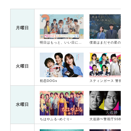
月曜日
明日はもっと、いい日になる
僕達はまだその星の校則を知ら
火曜日
初恋DOGs
スティンガース 警視
水曜日
ちはやふる−めぐり−
大追跡〜警視庁SSBC強行犯係〜