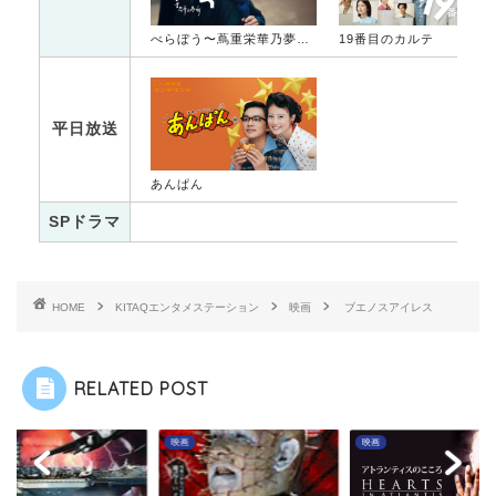
べらぼう〜蔦重栄華乃夢噺〜
19番目のカルテ
平日放送
あんぱん
SPドラマ
HOME
KITAQエンタメステーション
映画
ブエノスアイレス
RELATED POST
映画
映画