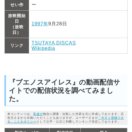
ー
せい作
放映開始
日
1997年
9月28日
（放映
日）
TSUTAYA DISCAS
リンク
Wikipedia
『ブエノスアイレス』の動画配信サ
イトでの配信状況を調べてみまし
た。
本コンテンツは、
私達が
独自に調査・比較した内容を元に作成しております。広
告主さまから出稿いただくこともありますが、ユーザーさまが
「今すぐ視聴でき
る」ことをポリシー
として公平・公正に判断しランキング決定しております。