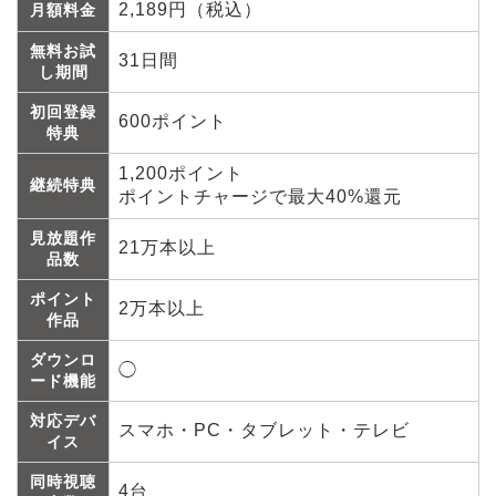
2,189円（税込）
月額料金
無料お試
31日間
し期間
初回登録
600ポイント
特典
1,200ポイント
継続特典
ポイントチャージで最大40%還元
見放題作
21万本以上
品数
ポイント
2万本以上
作品
ダウンロ
◯
ード機能
対応デバ
スマホ・PC・タブレット・テレビ
イス
同時視聴
4台