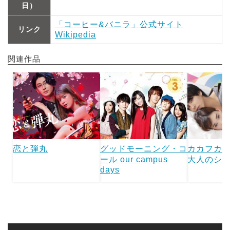
日）
「コーヒー&バニラ」公式サイト
リンク
Wikipedia
関連作品
恋と弾丸
グッドモーニング・コ
カカフカカ
ール our campus
大人のシェ
days