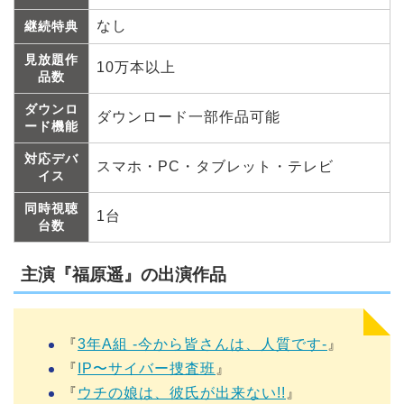
なし
継続特典
見放題作
10万本以上
品数
ダウンロ
ダウンロード一部作品可能
ード機能
対応デバ
スマホ・PC・タブレット・テレビ
イス
同時視聴
1台
台数
主演『福原遥』の出演作品
『
3年A組 -今から皆さんは、人質です-
』
『
IP〜サイバー捜査班
』
『
ウチの娘は、彼氏が出来ない!!
』