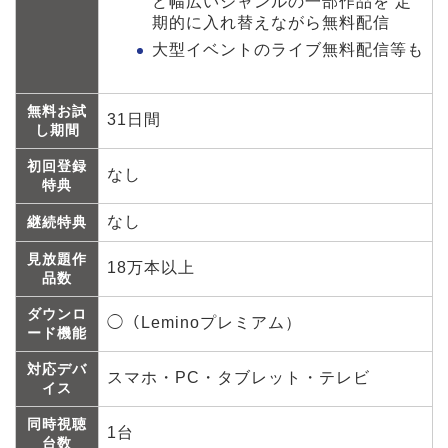
ど幅広いジャンルの一部作品を 定
期的に入れ替えながら無料配信
大型イベントのライブ無料配信等も
無料お試
31日間
し期間
初回登録
なし
特典
なし
継続特典
見放題作
18万本以上
品数
ダウンロ
◯（Leminoプレミアム）
ード機能
対応デバ
スマホ・PC・タブレット・テレビ
イス
同時視聴
1台
台数