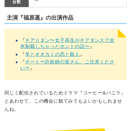
台数
主演『福原遥』の出演作品
『
チア☆ダン〜女子高生がチアダンスで全
米制覇しちゃったホントの話〜
』
『
羊とオオカミの恋と殺人
』
『
チート〜詐欺師の皆さん、ご注意くださ
い〜
』
同じく配信されているためドラマ『コーヒー&バニラ』
とあわせて、この機会に観てみてもよいかもしれませ
んね。