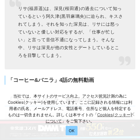
リサ(福原遥)は、深見(桜田通)の過去について知っ
ているという阿久津(黒羽麻璃央)に迫られ、キスさ
れてしまう。それを知った深見は、リサには怒っ
ていないと優しい対応をするが、「仕事が忙し
い」と言って音信不通になってしまう。そんな
中、リサは深見が他の女性とデートしているとこ
ろを目撃してしまう。
「コーヒー&バニラ」4話の無料動画
当社では、本サイトのサービス向上、アクセス状況計測の為に
「コーヒー&バニラ」第5話のあらすじ
Cookies(クッキー)を使用しています。ここに記録される情報には利
用者の氏名、メールアドレス、電話番号、住所など個人を特定する
ものは一切含まれません。詳しくは本サイトの「
Cookies(クッキー)
について
」をご覧下さい。
×
阿久津(黒羽麻璃央)は、リサ(福原遥)を阿久津コー
OK
ポレーションの広告モデルに起用し、強引なアプ