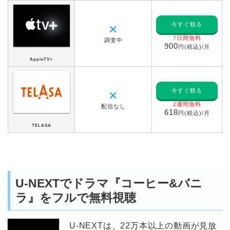
今すぐ観る
✕
7日間無料
調査中
900
円(税込)/月
AppleTV+
今すぐ観る
✕
2週間無料
配信なし
618
円(税込)/月
TELASA
U-NEXTでドラマ『コーヒー&バニ
ラ』をフルで無料視聴
U-NEXTは、22万本以上の動画が見放