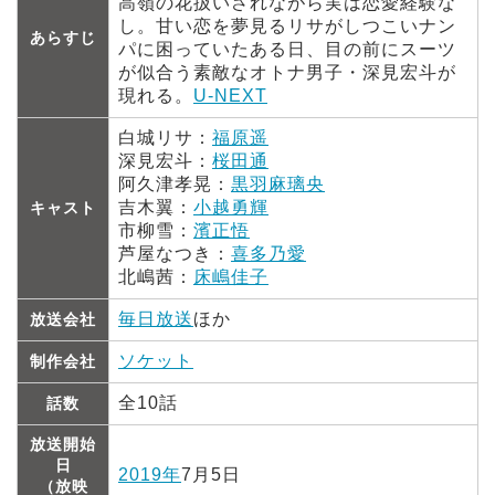
高嶺の花扱いされながら実は恋愛経験な
し。甘い恋を夢見るリサがしつこいナン
あらすじ
パに困っていたある日、目の前にスーツ
が似合う素敵なオトナ男子・深見宏斗が
現れる。
U-NEXT
白城リサ：
福原遥
深見宏斗：
桜田通
阿久津孝晃：
黒羽麻璃央
吉木翼：
小越勇輝
キャスト
市柳雪：
濱正悟
芦屋なつき：
喜多乃愛
北嶋茜：
床嶋佳子
毎日放送
ほか
放送会社
ソケット
制作会社
全10話
話数
放送開始
日
2019年
7月5日
（放映