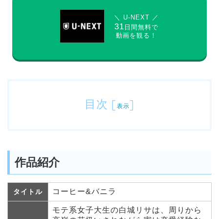
＼ U-NEXT ／
31
日間無料で
動画を観る！
目次
[
]
表示
作品紹介
コーヒー&バニラ
タイトル
モテ系女子大生の白城リサは、周りから