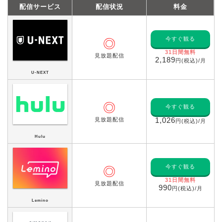
配信サービス
配信状況
料金
今すぐ観る
◎
31日間無料
見放題配信
2,189
円(税込)/月
U-NEXT
◎
今すぐ観る
見放題配信
1,026
円(税込)/月
Hulu
今すぐ観る
◎
31日間無料
見放題配信
990
円(税込)/月
Lemino