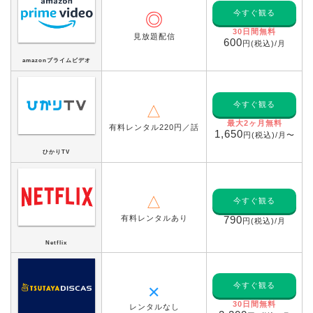
今すぐ観る
◎
30日間無料
見放題配信
600
円(税込)/月
amazonプライムビデオ
今すぐ観る
△
最大2ヶ月無料
有料レンタル220円／話
1,650
円(税込)/月〜
ひかりTV
△
今すぐ観る
有料レンタルあり
790
円(税込)/月
Netflix
今すぐ観る
✕
30日間無料
レンタルなし