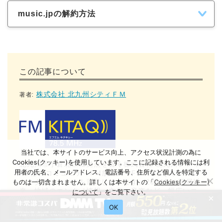
music.jpの解約方法
この記事について
株式会社 北九州シティＦＭ
著者:
当社では、本サイトのサービス向上、アクセス状況計測の為に
Cookies(クッキー)を使用しています。ここに記録される情報には利
北九州市小倉北区に拠点を置く株式会社 北九州シティ
用者の氏名、メールアドレス、電話番号、住所など個人を特定する
FMは、コミュニティFM放送局「FM KITAQ（エフエ
ものは一切含まれません。詳しくは本サイトの「
Cookies(クッキー)
ムキタキュー）」を運営しています。2004年の開局以
来、地域のエンタメ情報、文化、音楽など、幅広いコ
について
」をご覧下さい。
×
ンテンツを発信し続け、地域密着型の放送を通じて地
OK
域の活性化を目指しています。また、防災情報の迅速
な提供を通じて、安全で安心な街づくりにも貢献して