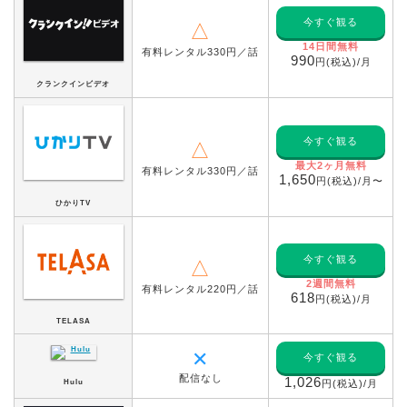
今すぐ観る
△
14日間無料
有料レンタル330円／話
990
円(税込)/月
クランクインビデオ
今すぐ観る
△
最大2ヶ月無料
有料レンタル330円／話
1,650
円(税込)/月〜
ひかりTV
今すぐ観る
△
2週間無料
有料レンタル220円／話
618
円(税込)/月
TELASA
✕
今すぐ観る
配信なし
1,026
Hulu
円(税込)/月