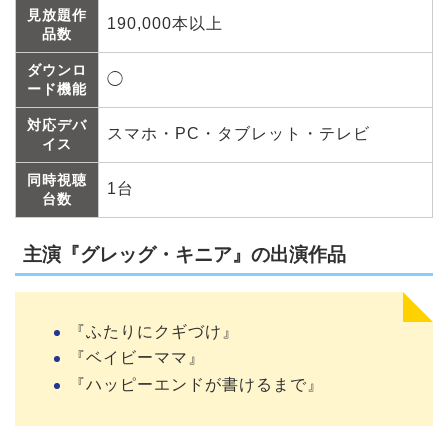
見放題作
190,000本以上
品数
ダウンロ
◯
ード機能
対応デバ
スマホ・PC・タブレット・テレビ
イス
同時視聴
1台
台数
主演『グレッグ・キニア』の出演作品
『ふたりにクギづけ』
『ベイビーママ』
『ハッピーエンドが書けるまで』