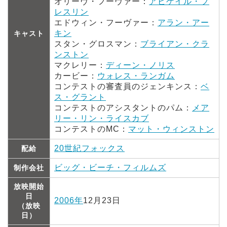
オリーヴ・フーヴァー：
アビゲイル・ブ
レスリン
エドウィン・フーヴァー：
アラン・アー
キン
キャスト
スタン・グロスマン：
ブライアン・クラ
ンストン
マクレリー：
ディーン・ノリス
カービー：
ウォレス・ランガム
コンテストの審査員のジェンキンス：
ベ
ス・グラント
コンテストのアシスタントのパム：
メア
リー・リン・ライスカブ
コンテストのMC：
マット・ウィンストン
20世紀フォックス
配給
ビッグ・ビーチ・フィルムズ
制作会社
放映開始
日
2006年
12月23日
（放映
日）