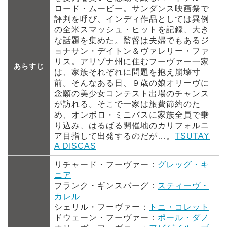
ロード・ムービー。サンダンス映画祭で
評判を呼び、インディ作品としては異例
の全米スマッシュ・ヒットを記録、大き
な話題を集めた。監督は夫婦でもあるジ
ョナサン・デイトン＆ヴァレリー・ファ
リス。アリゾナ州に住むフーヴァー一家
あらすじ
は、家族それぞれに問題を抱え崩壊寸
前。そんなある日、９歳の娘オリーヴに
念願の美少女コンテスト出場のチャンス
が訪れる。そこで一家は旅費節約のた
め、オンボロ・ミニバスに家族全員で乗
り込み、はるばる開催地のカリフォルニ
ア目指して出発するのだが…。
TSUTAY
A DISCAS
リチャード・フーヴァー：
グレッグ・キ
ニア
フランク・ギンスバーグ：
スティーヴ・
カレル
シェリル・フーヴァー：
トニ・コレット
ドウェーン・フーヴァー：
ポール・ダノ