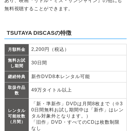
あり、映画『リトル・ミス・サンシャイン』の他にも
無料視聴することができます。
TSUTAYA DISCASの特徴
2,200円（税込）
月額料金
無料お試
30日間
し期間
新作DVD8本レンタル可能
継続特典
取扱作品
49万タイトル以上
数
「新・準新作」DVDは月間8枚まで（※3
0日間無料お試し期間中は「新作」はレン
レンタル
タル対象外となります。）
可能枚数
（月間）
「旧作」DVD・すべてのCDは枚数制限
なし