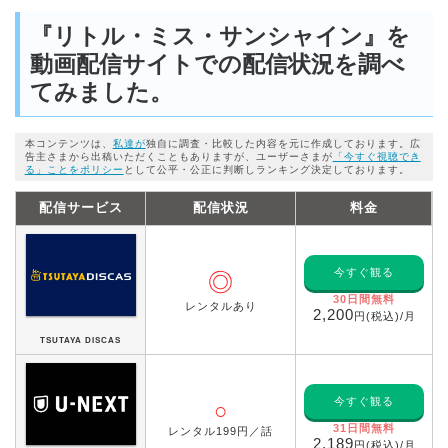
『リトル・ミス・サンシャイン』を
動画配信サイトでの配信状況を調べ
てみました。
本コンテンツは、
私達が
独自に調査・比較した内容を元に作成しております。広
告主さまから出稿いただくこともありますが、ユーザーさまが
「今すぐ視聴でき
る」ことをポリシー
として公平・公正に判断しランキング決定しております。
配信サービス
配信状況
料金
今すぐ観る
◎
30日間無料
レンタルあり
2,200
円(税込)/月
TSUTAYA DISCAS
今すぐ観る
○
31日間無料
レンタル199円／話
2,189
円(税込)/月