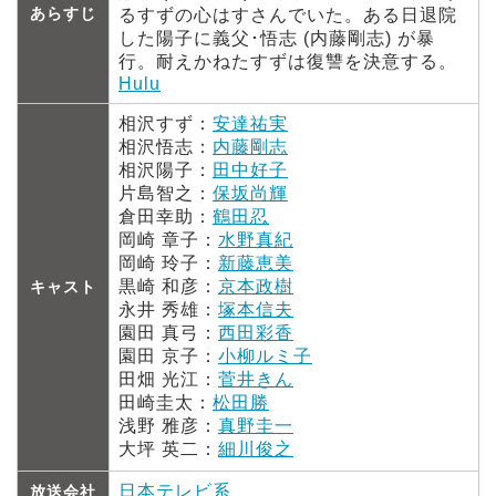
あらすじ
るすずの心はすさんでいた。ある日退院
した陽子に義父･悟志 (内藤剛志) が暴
行。耐えかねたすずは復讐を決意する。
Hulu
相沢すず：
安達祐実
相沢悟志：
内藤剛志
相沢陽子：
田中好子
片島智之：
保坂尚輝
倉田幸助：
鶴田忍
岡崎 章子：
水野真紀
岡崎 玲子：
新藤恵美
黒崎 和彦：
京本政樹
キャスト
永井 秀雄：
塚本信夫
園田 真弓：
西田彩香
園田 京子：
小柳ルミ子
田畑 光江：
菅井きん
田崎圭太：
松田勝
浅野 雅彦：
真野圭一
大坪 英二：
細川俊之
日本テレビ系
放送会社