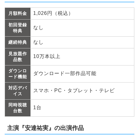
1,026円（税込）
月額料金
初回登録
なし
特典
なし
継続特典
見放題作
10万本以上
品数
ダウンロ
ダウンロード一部作品可能
ード機能
対応デバ
スマホ・PC・タブレット・テレビ
イス
同時視聴
1台
台数
主演『安達祐実』の出演作品