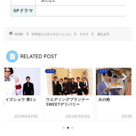
あんぱん
SPドラマ
HOME
KITAQエンタメステーション
ドラマ
家なき子
RELATED POST
マ
ドラマ
ドラマ
エディングプランナー
火の粉
ザ・クイズショウ 第
WEETデリバリー
ーズン
2022年10月16日
2023年1月8日
2023年4月