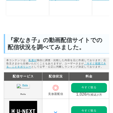
『家なき子』の動画配信サイトでの
配信状況を調べてみました。
本コンテンツは、
私達が
独自に調査・比較した内容を元に作成しております。広
告主さまから出稿いただくこともありますが、ユーザーさまが
「今すぐ視聴でき
る」ことをポリシー
として公平・公正に判断しランキング決定しております。
配信サービス
配信状況
料金
◎
今すぐ観る
見放題配信
1,026
Hulu
円(税込)/月
今すぐ観る