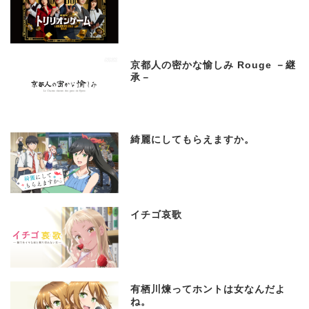
京都人の密かな愉しみ Rouge －継
承－
綺麗にしてもらえますか。
イチゴ哀歌
有栖川煉ってホントは女なんだよ
ね。