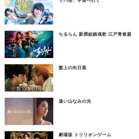
サバ缶、宇宙へ行く
ちるらん 新撰組鎮魂歌 江戸青春篇
盤上の向日葵
遠い山なみの光
劇場版 トリリオンゲーム