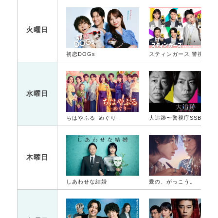
火曜日
初恋DOGs
スティンガース 警視
水曜日
ちはやふる−めぐり−
大追跡〜警視庁SSBC強行犯係〜
木曜日
しあわせな結婚
愛の、がっこう。