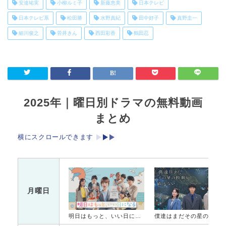
安達祐実
小柳ルミ子
新藤恵美
日本テレビ
日本テレビ系
松田勝
水野真紀
田中好子
真野圭一
細川俊之
菅井きん
西田彩香
鶴田忍
2025年｜曜日別ドラマの無料動画
まとめ
横にスクロールできます
月曜日
明日はもっと、いい日になる
僕達はまだその星の校則を知ら