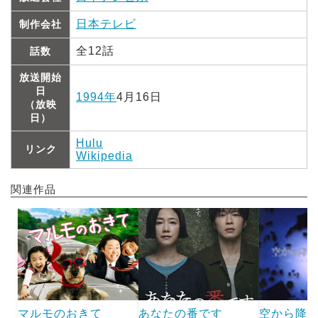
日本テレビ
制作会社
全12話
話数
放送開始
日
1994年
4月16日
（放映
日）
Hulu
リンク
Wikipedia
関連作品
マルモのおきて
あなたの番です
空から降