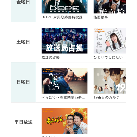
金曜日
DOPE 麻薬取締部特捜課
能面検事
土曜日
放送局占拠
ひとりでしにたい
日曜日
べらぼう〜蔦重栄華乃夢噺〜
19番目のカルテ
平日放送