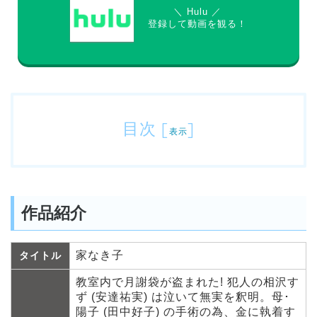
＼ Hulu ／
登録して動画を観る！
目次
[
]
表示
作品紹介
家なき子
タイトル
教室内で月謝袋が盗まれた! 犯人の相沢す
ず (安達祐実) は泣いて無実を釈明。母･
陽子 (田中好子) の手術の為、金に執着す