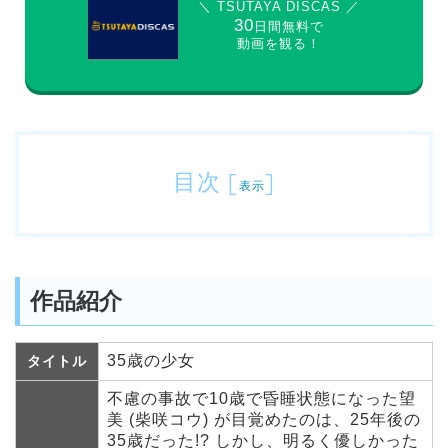
＼ TSUTAYA DISCAS ／
30
日間無料で
動画を観る！
目次
[
]
表示
作品紹介
35歳の少女
タイトル
不慮の事故で10歳で昏睡状態になった望
美 (柴咲コウ) が目覚めたのは、25年後の
35歳だった!? しかし、明るく優しかった