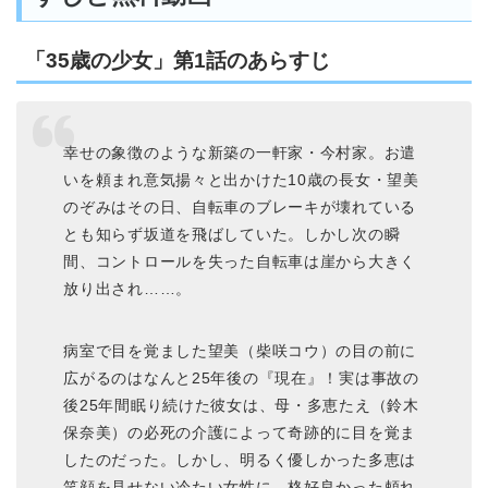
「35歳の少女」第1話のあらすじ
幸せの象徴のような新築の一軒家・今村家。お遣
いを頼まれ意気揚々と出かけた10歳の長女・望美
のぞみはその日、自転車のブレーキが壊れている
とも知らず坂道を飛ばしていた。しかし次の瞬
間、コントロールを失った自転車は崖から大きく
放り出され……。
病室で目を覚ました望美（柴咲コウ）の目の前に
広がるのはなんと25年後の『現在』！実は事故の
後25年間眠り続けた彼女は、母・多恵たえ（鈴木
保奈美）の必死の介護によって奇跡的に目を覚ま
したのだった。しかし、明るく優しかった多恵は
笑顔を見せない冷たい女性に、格好良かった頼れ