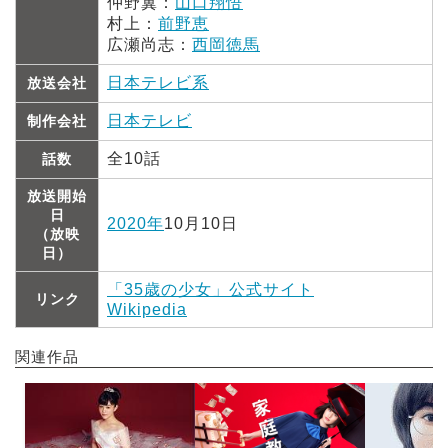
仲野翼：
山口翔悟
村上：
前野恵
広瀬尚志：
西岡徳馬
日本テレビ系
放送会社
日本テレビ
制作会社
全10話
話数
放送開始
日
2020年
10月10日
（放映
日）
「35歳の少女」公式サイト
リンク
Wikipedia
関連作品