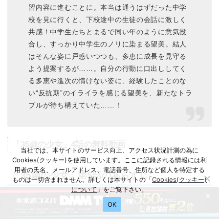
習内容に進むことに。本当は通うはずだった中学
校を見に行くと、下校途中の生徒の会話に激しく
共感！中学生たちとまるで同い年のように意気投
合し、すっかり中学生のノリに染まる望美。結人
はそんな姿に戸惑いつつも、多恵に成長を見守る
よう提案するが……。自分の行動に口出ししてく
る多恵や進次の情けない姿に、経験したことのな
い“反抗期”のイライラを感じる望美を、新たなトラ
ブルが待ち構えていた……！
「35歳の少女」4話の無料動画
当社では、本サイトのサービス向上、アクセス状況計測の為に
Cookies(クッキー)を使用しています。ここに記録される情報には利
用者の氏名、メールアドレス、電話番号、住所など個人を特定する
「35歳の少女」第5話のあらすじ
ものは一切含まれません。詳しくは本サイトの「
Cookies(クッキー)
について
」をご覧下さい。
×
OK
望美のぞみ（柴咲コウ）は子供時代の記憶を懐か