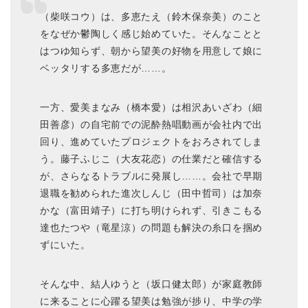
（柴咲コウ）は、多恵たえ（鈴木保奈美）のこと
をなぜか鬱陶しく感じ始めていた。そんなことと
はつゆ知らず、朝から望美の好物を用意して娘に
ベッタリする多恵だが……。
一方、愛美まなみ（橋本愛）は相沢あいざわ（細
田善彦）の自宅前での泥酔熱唱動画が会社内で出
回り、進めていたプロジェクトをおろされてしま
う。藤子ふじこ（大友花恋）の仕業だと確信する
が、さらなるトラブルに発展し……。会社で早期
退職を勧められた進次しんじ（田中哲司）は加奈
かな（富田靖子）に打ち明けられず、引きこもる
達也たつや（竜星涼）の問題も解決の糸口を掴め
ずにいた。
そんな中、結人ゆうと（坂口健太郎）が家庭教師
に来ることに心躍る望美は勉強が捗り、中学の学