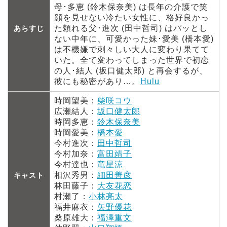
母･多恵 (鈴木保奈美) は長年の介護で笑
顔を見せない冷たい女性に、格好良かっ
た頼れる父･進次 (田中哲司) はパッとし
あらすじ
ない中年に、可愛かった妹･愛美 (橋本愛)
は不機嫌で刺々しい大人に変わり果てて
いた。全て変わってしまった世界で初恋
の人･結人 (坂口健太郎) と再会するが、
彼にも秘密があり…。
Hulu
時岡望美：
柴咲コウ
広瀬結人：
坂口健太郎
時岡多恵：
鈴木保奈美
時岡愛美：
橋本愛
今村進次：
田中哲司
今村加奈：
富田靖子
今村達也：
竜星涼
相沢秀男：
細田善彦
キャスト
林田藤子：
大友花恋
村瀬了：
小林亮太
福井麻衣：
矢野優花
桑原雄大：
福澤重文