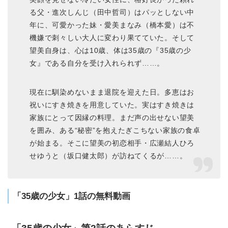
る父・進次しんじ（田中哲司）はパッとしない中
年に、可愛かった妹・愛美まなみ（橋本愛）は不
機嫌で刺々しい大人に変わり果てていた。そして
望美自身は、心は10歳、体は35歳の『35歳の少
女』である自分を受け入れられず……。
現在に馴染めないまま退院を迎えた日。多恵はお
祝いにすき焼きを用意していた。実はすき焼きは
家族にとって因縁の料理。まだ声の出せない望美
を囲み、ある“秘密”を抱えたぎこちない家族の食卓
が始まる。そこに望美の初恋相手・広瀬結人ひろ
せゆうと（坂口健太郎）が訪ねてくるが……。
「35歳の少女」1話の無料動画