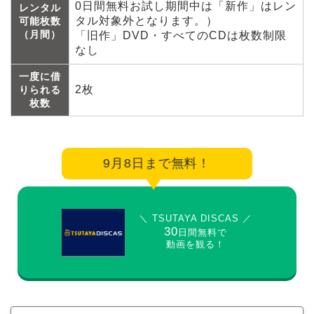
0日間無料お試し期間中は「新作」はレン
レンタル
タル対象外となります。）
可能枚数
（月間）
「旧作」DVD・すべてのCDは枚数制限
なし
一度に借
2枚
りられる
枚数
9月8日まで無料！
＼ TSUTAYA DISCAS ／
30
日間無料で
動画を観る！