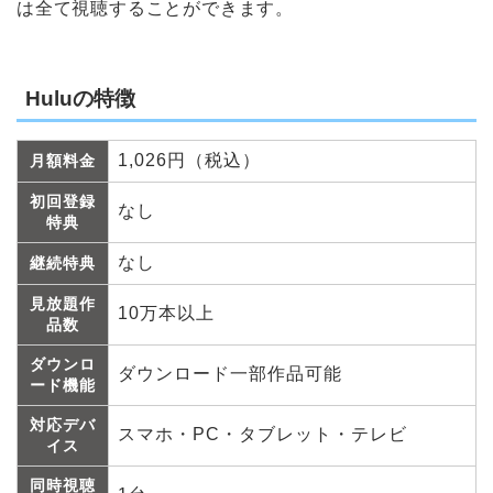
は全て視聴することができます。
Huluの特徴
1,026円（税込）
月額料金
初回登録
なし
特典
なし
継続特典
見放題作
10万本以上
品数
ダウンロ
ダウンロード一部作品可能
ード機能
対応デバ
スマホ・PC・タブレット・テレビ
イス
同時視聴