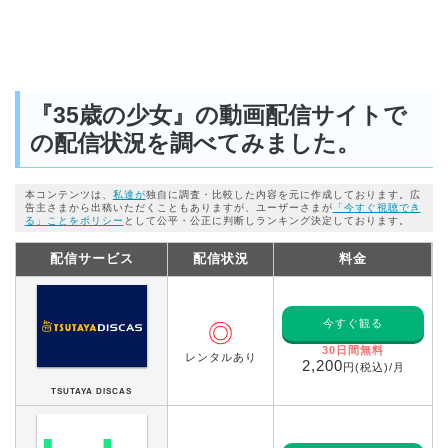
『35歳の少女』の動画配信サイトで
の配信状況を調べてみました。
本コンテンツは、
私達が
独自に調査・比較した内容を元に作成しております。広
告主さまから出稿いただくこともありますが、ユーザーさまが
「今すぐ視聴でき
る」ことをポリシー
として公平・公正に判断しランキング決定しております。
配信サービス
配信状況
料金
今すぐ観る
◎
30日間無料
レンタルあり
2,200
円(税込)/月
TSUTAYA DISCAS