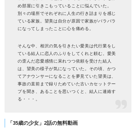
め部屋に引きこもっていることに悩んでいた。
別々の場所でそれぞれに人生の行き詰まりを感じ
ている家族。望美は自分が原因で家族がバラバラ
になってしまったことに心を痛める。
そんな中、相沢の気を引きたい愛美は代行業をし
ている結人に恋人のふりをしてくれと頼む。愛美
の歪んだ恋愛感情に呆れつつ依頼を受けた結人
は、望美の様子が気になっていた。その頃、かつ
てアナウンサーになることを夢見ていた望美は、
事故の直前まで録りためていた古いカセットテー
プを聞き、あることを思いつくと、結人に連絡す
る・・・。
「35歳の少女」2話の無料動画