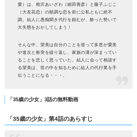
愛）は、相沢あいざわ（細田善彦）と藤子ふじこ
（大友花恋）の順調な恋を前に公私ともに絶不
調。結人に愚痴聞き代行を頼むが、酔った勢いで
大失態をおかしてしまう！
そんな中、望美は自分のことを巡って多恵が愛美
や進次と衝突を繰り返し、家族の溝が深まってい
ることを悲しく思っていた。結人に会って相談す
る望美は、世の中を知るために結人の代行業を手
伝うことになる・・・。
「35歳の少女」3話の無料動画
「35歳の少女」第4話のあらすじ