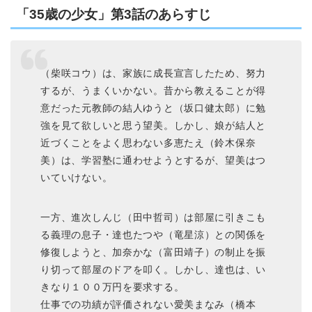
「35歳の少女」第3話のあらすじ
（柴咲コウ）は、家族に成長宣言したため、努力
するが、うまくいかない。昔から教えることが得
意だった元教師の結人ゆうと（坂口健太郎）に勉
強を見て欲しいと思う望美。しかし、娘が結人と
近づくことをよく思わない多恵たえ（鈴木保奈
美）は、学習塾に通わせようとするが、望美はつ
いていけない。
一方、進次しんじ（田中哲司）は部屋に引きこも
る義理の息子・達也たつや（竜星涼）との関係を
修復しようと、加奈かな（富田靖子）の制止を振
り切って部屋のドアを叩く。しかし、達也は、い
きなり１００万円を要求する。
仕事での功績が評価されない愛美まなみ（橋本