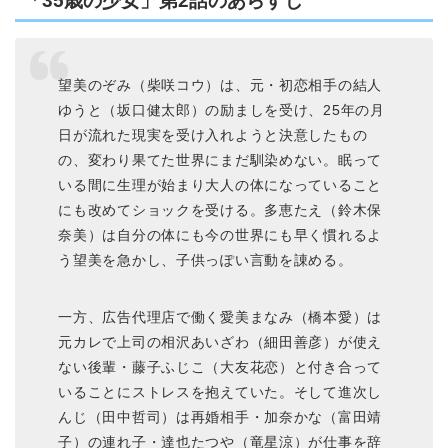
「35歳の少女」第2話のあらすじ
望美のぞみ（柴咲コウ）は、元・初恋相手の結人
ゆうと（坂口健太郎）の励ましを受け、25年の月
日が流れた現実を受け入れようと決意したもの
の、変わり果てた世界にまだ馴染めない。眠って
いる間に生理が始まり大人の体になっていること
にも改めてショックを受ける。多恵たえ（鈴木保
奈美）は自分の体にも今の世界にも早く慣れるよ
う望美を急かし、子供っぽい言動を諌める。
一方、広告代理店で働く愛美まなみ（橋本愛）は
元カレで上司の相沢あいざわ（細田善彦）が使え
ない後輩・藤子ふじこ（大友花恋）と付き合って
いることにストレスを抱えていた。そして進次し
んじ（田中哲司）は再婚相手・加奈かな（富田靖
子）の連れ子・達也たつや（竜星涼）が仕事を辞