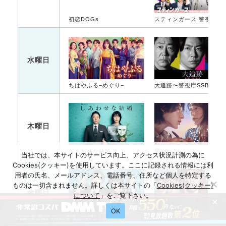
初恋DOGs
スティンガース 警視
水曜日
ちはやふる−めぐり−
大追跡〜警視庁SSBC強行犯係〜
木曜日
しあわせな結婚
愛の、がっこう。
当社では、本サイトのサービス向上、アクセス状況計測の為に
Cookies(クッキー)を使用しています。ここに記録される情報には利
用者の氏名、メールアドレス、電話番号、住所など個人を特定する
ものは一切含まれません。詳しくは本サイトの「
Cookies(クッキー)
金曜日
について
」をご覧下さい。
×
OK
DOPE 麻薬取締部特捜課
能面検事