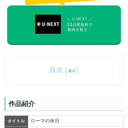
＼ U-NEXT ／
31
日間無料で
動画を観る！
目次
[
]
表示
作品紹介
ローマの休日
タイトル