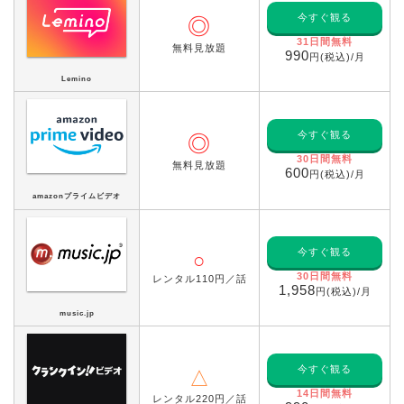
今すぐ観る
◎
31日間無料
無料見放題
990
円(税込)/月
Lemino
今すぐ観る
◎
30日間無料
無料見放題
600
円(税込)/月
amazonプライムビデオ
今すぐ観る
○
30日間無料
レンタル110円／話
1,958
円(税込)/月
music.jp
今すぐ観る
△
14日間無料
レンタル220円／話