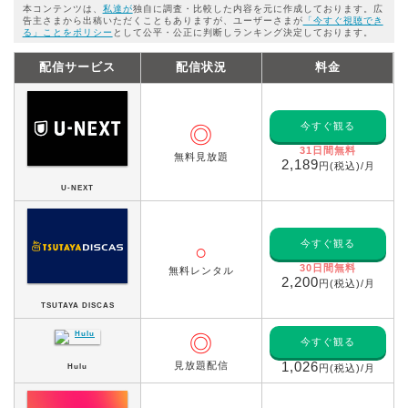
本コンテンツは、
私達が
独自に調査・比較した内容を元に作成しております。広
告主さまから出稿いただくこともありますが、ユーザーさまが
「今すぐ視聴でき
る」ことをポリシー
として公平・公正に判断しランキング決定しております。
配信サービス
配信状況
料金
今すぐ観る
◎
31日間無料
無料見放題
2,189
円(税込)/月
U-NEXT
今すぐ観る
○
30日間無料
無料レンタル
2,200
円(税込)/月
TSUTAYA DISCAS
◎
今すぐ観る
見放題配信
1,026
Hulu
円(税込)/月