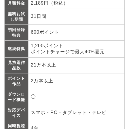
2,189円（税込）
月額料金
無料お試
31日間
し期間
初回登録
600ポイント
特典
1,200ポイント
継続特典
ポイントチャージで最大40%還元
見放題作
21万本以上
品数
ポイント
2万本以上
作品
ダウンロ
◯
ード機能
対応デバ
スマホ・PC・タブレット・テレビ
イス
同時視聴
4台