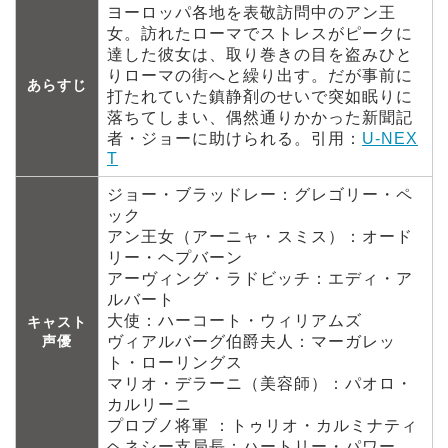
ヨーロッパ各地を表敬訪問中のアン王
女。訪れたローマでストレスがピークに
達した彼女は、取り巻きの目を盗みひと
りローマの街へと繰り出す。だが事前に
あらすじ
打たれていた鎮静剤のせいで突如眠りに
落ちてしまい、偶然通りかかった新聞記
者・ジョーに助けられる。引用：
U-NEX
T
ジョー・ブラッドレー：グレゴリー・ペ
ック
アン王女（アーニャ・スミス）：オード
リー・ヘプバーン
アーヴィング・ラドビッチ：エディ・ア
ルバート
大使：ハーコート・ウィリアムズ
キャスト
声優
ヴィアルバーグ伯爵夫人：マーガレッ
ト・ローリングス
マリオ・デラーニ（美容師）：パオロ・
カルリーニ
プロブノ将軍 ：トゥリオ・カルミナティ
ヘネシー支局長：ハートリー・パワー