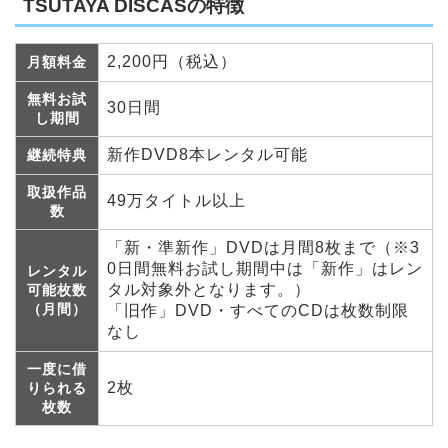
TSUTAYA DISCASの特徴
2,200円（税込）
月額料金
無料お試
30日間
し期間
新作DVD8本レンタル可能
継続特典
取扱作品
49万タイトル以上
数
「新・準新作」DVDは月間8枚まで（※3
0日間無料お試し期間中は「新作」はレン
レンタル
タル対象外となります。）
可能枚数
（月間）
「旧作」DVD・すべてのCDは枚数制限
なし
一度に借
2枚
りられる
枚数